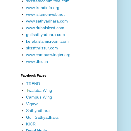
sysstatecommittee.com
www.trendinfo.org
www.islamonweb.net
www.sathyadhara.com
www.dubaiskssf.com
gulfsathyadhara.com
keralaislamicroom.com
skssfthrissur.com
www.campuswingtcr.org
www.dhiu.in
Facebook Pages
TREND
T
walaba Wing
Campus Wing
Viqaya
Sathyadhara
Gulf Sathyadhara
KICR
Darul Huda