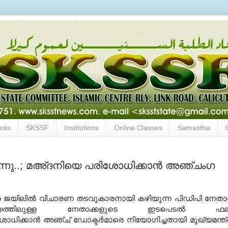
inks
SKSSF
Institutions
Online Classes
Samastha
്നു..; മഅ്ദനിയെ പരിശോധിക്കാന്‍ അഞ്ചംഗ
 ജയിലില്‍ വിചാരണ തടവുകാരനായി കഴിയുന്ന പിഡിപി നേതാ
ിയത്തിലുള്ള നേതാക്കളുടെ ഇടപെടല്‍ ഫല
ിക്കാന്‍ അഞ്ച് ഡോക്ടര്‍മാരെ നിയോഗിച്ചതായി മുഖ്യമന്ത്