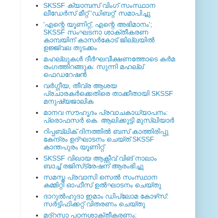
SKSSF ക്യാമ്പസ് വിംഗ് സംസ്ഥാന
ലീഡേർസ് മീറ്റ് 'ഡിബറ്റ്' സമാപിച്ചു
'എന്റെ യൂണിറ്റ്, എന്റെ അഭിമാനം';
SKSSF സംഘടനാ ശാക്തീകരണ
കാമ്പയിന് കാസര്‍കോട് ജില്ലയില്‍
ഉജ്ജ്വല തുടക്കം
മഹല്ലുകള്‍ ദീര്‍ഘവീക്ഷണത്തോടെ കര്‍മ
രംഗത്തിറങ്ങുക: സുന്നി മഹല്ല്
ഫെഡറേഷന്‍
വര്‍ഗ്ഗീയ, തീവ്ര ആശയ
പ്രചാരകര്‍ക്കെതിരെ താക്കീതായി SKSSF
മനുഷ്യജാലിക
മാനവ സൗഹൃദം പ്രവാചകാധ്യാപനം:
പ്രൊഫസർ കെ. ആലിക്കുട്ടി മുസ്ലിയാർ
റിപ്പബ്ലിക് ദിനത്തില്‍ ബസ് കാത്തിരിപ്പു
കേന്ദ്രം ഉദ്ഘാടനം ചെയ്ത്‌ SKSSF
കാന്തപുരം യൂണിറ്റ്
SKSSF വിഖായ ആക്റ്റീവ് വിങ് നാലാം
ബാച്ച് രജിസ്‌ട്രേഷന് ആരംഭിച്ചു
സമസ്ത പ്രവാസി സെല്‍ സംസ്ഥാന
കമ്മിറ്റി ഓഫീസ് ഉല്‍ഘാടനം ചെയ്തു
ദാറുല്‍ഹുദാ ഇമാം ഡിപ്ലോമ കോഴ്‌സ്:
സര്‍ട്ടിഫിക്കറ്റ് വിതരണം ചെയ്തു
മദ്‌റസാ പഠനശാക്തീകരണം;