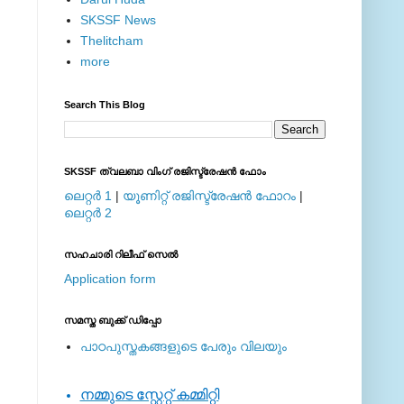
SKSSF News
Thelitcham
more
Search This Blog
SKSSF ത്വലബാ വിംഗ് രജിസ്ട്രേഷന്‍ ഫോം
ലെറ്റര്‍ 1
|
യൂണിറ്റ് രജിസ്ട്രേഷന്‍ ഫോറം
|
ലെറ്റര്‍ 2
സഹചാരി റിലീഫ് സെല്‍
Application form
സമസ്ത ബുക്ക് ഡിപ്പോ
പാഠപുസ്തകങ്ങളുടെ പേരും വിലയും
നമ്മുടെ സ്റ്റേറ്റ് കമ്മിറ്റി