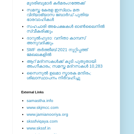
മുദരിബുമാര്‍ കര്‍മരംഗത്തേക്ക്
സമസ്ത കേരള ഇസ്ലാം മത
വിദ്യാഭ്യാസ ബോര്‍ഡ് പുതിയ
ഭാരവാഹികള്‍
സഹചാരി അപേക്ഷകൾ ഓൺലൈനിൽ
സ്വീകരിക്കും
ദാറുല്‍ഹുദാ: വനിതാ കാമ്പസ്
അനുവദിക്കും
SMF തര്‍ത്തീബ്-2021 നൂറ്റിപ്പത്ത്
മേഖലകളില്‍
ആറ് മദ്റസകള്‍ക്ക് കൂടി പുതുതായി
അംഗീകാരം; സമസ്ത മദ്റസകള്‍ 10,283
സൈനുല്‍ ഉലമാ സ്മാരക മന്ദിരം;
ശിലാസ്ഥാപനം നിര്‍വഹിച്ചു
External ‎Links
samastha.info
www.skjmcc.com
www.jamianooriya.org
skssfviqaya.com
www.skssf.in