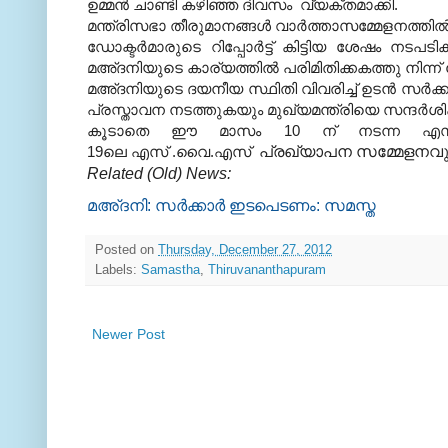
ഉമ്മന്‍ ചാണ്ടി കഴിഞ്ഞ ദിവസം വ്യക്തമാക്കി.
മന്ത്രിസഭാ തീരുമാനങ്ങള്‍ വാര്‍ത്താസമ്മേളനത്തില്
ഡോക്ടര്‍മാരുടെ റിപ്പോര്‍ട്ട് കിട്ടിയ ശേഷം നടപട
മഅ്ദനിയുടെ കാര്യത്തില്‍ പരിമിതിക്കകത്തു നിന്ന് 
മഅ്ദനിയുടെ ദയനീയ സ്ഥിതി വിവരിച്ച് ഉടന്‍ സര്‍ക്ക
പ്രസ്താവന നടത്തുകയും മുഖ്യമന്ത്രിയെ സന്ദര്‍ശിക്
കൂടാതെ ഈ മാസം 10 ന് നടന്ന എസ്
19ലെ എസ് .വൈ.എസ്
പ്രഖ്യാപന സമ്മേളനവും ഇ
Related (Old) News:
മഅ്ദനി: സര്‍ക്കാര്‍ ഇടപെടണം: സമസ്ത
Posted on
Thursday, December 27, 2012
Labels:
Samastha
,
Thiruvananthapuram
Newer Post