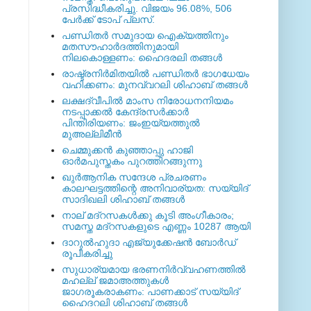
പ്രസിദ്ധീകരിച്ചു. വിജയം 96.08%, 506
പേര്‍ക്ക് ടോപ് പ്ലസ്.
പണ്ഡിതര്‍ സമുദായ ഐക്യത്തിനും
മതസൗഹാര്‍ദത്തിനുമായി
നിലകൊള്ളണം: ഹൈദരലി തങ്ങള്‍
രാഷ്ട്രനിര്‍മിതയില്‍ പണ്ഡിതര്‍ ഭാഗധേയം
വഹിക്കണം: മുനവ്വറലി ശിഹാബ് തങ്ങള്‍
ലക്ഷദ്വീപില്‍ മാംസ നിരോധനനിയമം
നടപ്പാക്കല്‍ കേന്ദ്രസര്‍ക്കാര്‍
പിന്തിരിയണം: ജംഇയ്യത്തുല്‍
മുഅല്ലിമീന്‍
ചെമ്മുക്കന്‍ കുഞ്ഞാപ്പു ഹാജി
ഓര്‍മപുസ്തകം പുറത്തിറങ്ങുന്നു
ഖുര്‍ആനിക സന്ദേശ പ്രചരണം
കാലഘട്ടത്തിന്റെ അനിവാര്യത: സയ്യിദ്
സാദിഖലി ശിഹാബ് തങ്ങള്‍
നാല് മദ്‌റസകള്‍ക്കു കൂടി അംഗീകാരം;
സമസ്ത മദ്‌റസകളുടെ എണ്ണം 10287 ആയി
ദാറുല്‍ഹുദാ എജ്യുക്കേഷന്‍ ബോര്‍ഡ്
രൂപീകരിച്ചു
സുധാര്യമായ ഭരണനിര്‍വ്വഹണത്തില്‍
മഹല്ല് ജമാഅത്തുകള്‍
ജാഗരൂകരാകണം: പാണക്കാട് സയ്യിദ്
ഹൈദറലി ശിഹാബ് തങ്ങള്‍