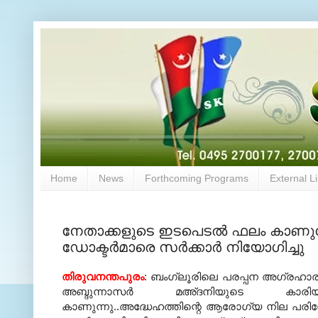
Home
News
Forthcoming Programs
External L
നേതാക്കളുടെ ഇടപെടല്‍ ഫലം കാണുന
ഡോക്ടര്‍മാരെ സര്‍ക്കാര്‍ നിയോഗിച്ചു
തിരുവനന്തപുരം
: ബംഗ്ലൂരിലെ പരപ്പന അഗ്രഹാര
അബ്ദുന്നാസര്‍ മഅ്ദനിയുടെ കാര
കാണുന്നു..അദ്ധേഹത്തിന്റെ ആരോഗ്യ നില പരിശോധ