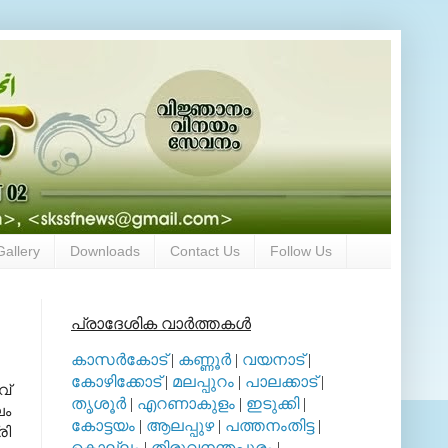
Gallery
Downloads
Contact Us
Follow Us
പ്രാദേശിക വാര്‍ത്തകള്‍
കാസര്‍കോട്
|
കണ്ണൂര്‍
|
വയനാട്
|
കോഴിക്കോട്
|
മലപ്പുറം
|
പാലക്കാട്
|
വ്
തൃശൂര്‍
|
എറണാകുളം
|
ഇടുക്കി
|
ം
കോട്ടയം
|
ആലപ്പുഴ
|
പത്തനംതിട്ട
|
രി
കൊല്ലം
|
തിരുവനന്തപുരം
|