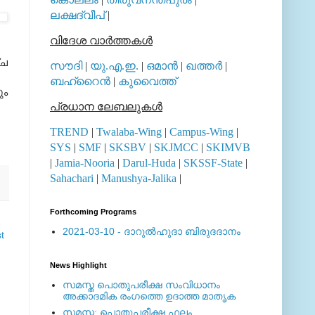
ലക്ഷദ്വീപ്
|
വിദേശ വാര്‍ത്തകള്‍
്ച
സൗദി
|
യു.എ.ഇ.
|
ഒമാന്‍
|
ഖത്തര്‍
|
ബഹ്റൈന്‍
|
കുവൈത്ത്
ം
പ്രധാന ലേബലുകള്‍
TREND
|
Twalaba-Wing
|
Campus-Wing
|
SYS
|
SMF
|
SKSBV
|
SKJMCC
|
SKIMVB
|
Jamia-Nooria
|
Darul-Huda
|
SKSSF-State
|
Sahachari
|
Manushya-Jalika
|
Forthcoming Programs
2021-03-10 - ദാറുല്‍ഹുദാ ബിരുദദാനം
t
News Highlight
സമസ്ത പൊതുപരീക്ഷ സംവിധാനം
അക്കാദമിക രംഗത്തെ ഉദാത്ത മാതൃക
സമസ്ത: പൊതുപരീക്ഷ ഫലം