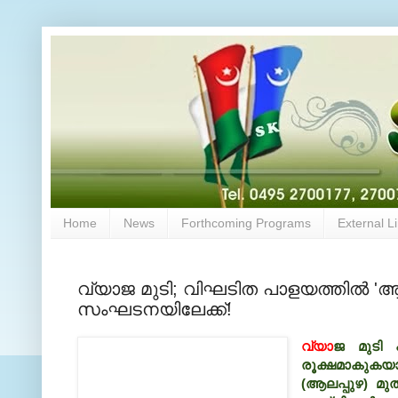
Home
News
Forthcoming Programs
External L
വ്യാജ മുടി; വിഘടിത പാളയത്തില്‍ 'ആശ
സംഘടനയിലേക്ക്!
വ്യാ
ജ മുടി പ
രൂക്ഷമാകുകയാ
(ആലപ്പുഴ) മു