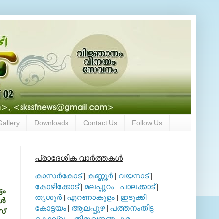
Gallery
Downloads
Contact Us
Follow Us
പ്രാദേശിക വാര്‍ത്തകള്‍
കാസര്‍കോട്
|
കണ്ണൂര്‍
|
വയനാട്
|
കോഴിക്കോട്
|
മലപ്പുറം
|
പാലക്കാട്
|
ടം
തൃശൂര്‍
|
എറണാകുളം
|
ഇടുക്കി
|
്‍
കോട്ടയം
|
ആലപ്പുഴ
|
പത്തനംതിട്ട
|
്‌
കൊല്ലം
|
തിരുവനന്തപുരം
|