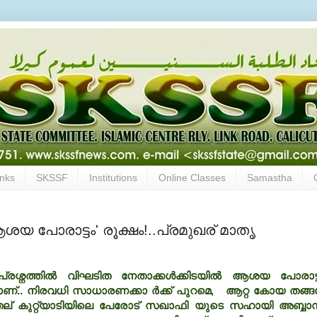
inks
SKSSF
Institutions
Online Classes
Samastha
യ പോരാട്ടം' രൂക്ഷം!..പ്രമുഖര് മാതൃ
്രശ്നത്തില്‍ വിഘടിത നേതാക്കള്‍ക്കിടയില്‍ ആശയ പോരാട്
ണ്.. നിരവധി സാധാരണക്കാ ര്‍ക്ക് പുറമെ, ആറ്റ കോയ തങ്ങള
തല് കുറ്റ്യാടിയിലെ പേരോട് സഖാഫി യുടെ സഹായി അബ്ബാസ