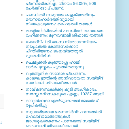
പ്രസിദ്ധീകരിച്ചു. വിജയം 96.08%, 506
പേര്‍ക്ക് ടോപ് പ്ലസ്.
പണ്ഡിതര്‍ സമുദായ ഐക്യത്തിനും
മതസൗഹാര്‍ദത്തിനുമായി
നിലകൊള്ളണം: ഹൈദരലി തങ്ങള്‍
രാഷ്ട്രനിര്‍മിതയില്‍ പണ്ഡിതര്‍ ഭാഗധേയം
വഹിക്കണം: മുനവ്വറലി ശിഹാബ് തങ്ങള്‍
ലക്ഷദ്വീപില്‍ മാംസ നിരോധനനിയമം
നടപ്പാക്കല്‍ കേന്ദ്രസര്‍ക്കാര്‍
പിന്തിരിയണം: ജംഇയ്യത്തുല്‍
മുഅല്ലിമീന്‍
ചെമ്മുക്കന്‍ കുഞ്ഞാപ്പു ഹാജി
ഓര്‍മപുസ്തകം പുറത്തിറങ്ങുന്നു
ഖുര്‍ആനിക സന്ദേശ പ്രചരണം
കാലഘട്ടത്തിന്റെ അനിവാര്യത: സയ്യിദ്
സാദിഖലി ശിഹാബ് തങ്ങള്‍
നാല് മദ്‌റസകള്‍ക്കു കൂടി അംഗീകാരം;
സമസ്ത മദ്‌റസകളുടെ എണ്ണം 10287 ആയി
ദാറുല്‍ഹുദാ എജ്യുക്കേഷന്‍ ബോര്‍ഡ്
രൂപീകരിച്ചു
സുധാര്യമായ ഭരണനിര്‍വ്വഹണത്തില്‍
മഹല്ല് ജമാഅത്തുകള്‍
ജാഗരൂകരാകണം: പാണക്കാട് സയ്യിദ്
t
ഹൈദറലി ശിഹാബ് തങ്ങള്‍