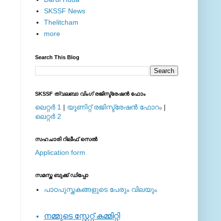
SKSSF News
Thelitcham
more
Search This Blog
SKSSF ത്വലബാ വിംഗ് രജിസ്ട്രേഷന്‍ ഫോം
ലെറ്റര്‍ 1
|
യൂണിറ്റ് രജിസ്ട്രേഷന്‍ ഫോറം
|
ലെറ്റര്‍ 2
സഹചാരി റിലീഫ് സെല്‍
Application form
സമസ്ത ബുക്ക് ഡിപ്പോ
പാഠപുസ്തകങ്ങളുടെ പേരും വിലയും
നമ്മുടെ സ്റ്റേറ്റ് കമ്മിറ്റി