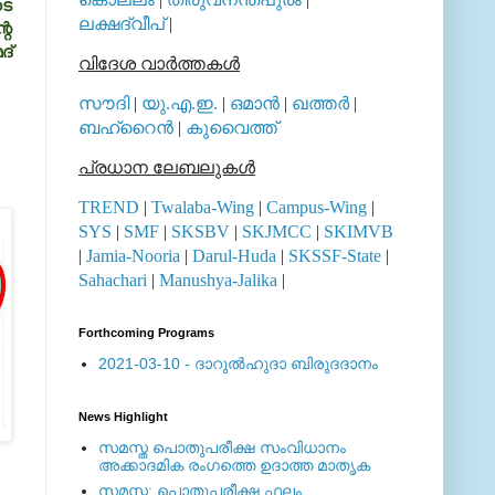
ടെ
ലക്ഷദ്വീപ്
|
റെ
്‌
വിദേശ വാര്‍ത്തകള്‍
സൗദി
|
യു.എ.ഇ.
|
ഒമാന്‍
|
ഖത്തര്‍
|
ബഹ്റൈന്‍
|
കുവൈത്ത്
പ്രധാന ലേബലുകള്‍
TREND
|
Twalaba-Wing
|
Campus-Wing
|
SYS
|
SMF
|
SKSBV
|
SKJMCC
|
SKIMVB
|
Jamia-Nooria
|
Darul-Huda
|
SKSSF-State
|
Sahachari
|
Manushya-Jalika
|
Forthcoming Programs
2021-03-10 - ദാറുല്‍ഹുദാ ബിരുദദാനം
News Highlight
സമസ്ത പൊതുപരീക്ഷ സംവിധാനം
അക്കാദമിക രംഗത്തെ ഉദാത്ത മാതൃക
സമസ്ത: പൊതുപരീക്ഷ ഫലം