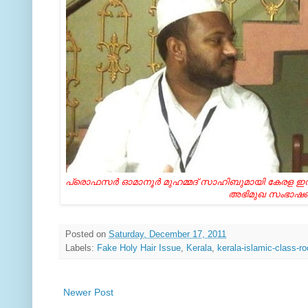
പ്രൊഫസര്‍ ഓമാനൂര്‍ മുഹമ്മദ്‌ സാഹിബുമായി കേരള ഇസ്ലാമ
അഭിമുഖ സംഭാഷണ
Posted on
Saturday, December 17, 2011
Labels:
Fake Holy Hair Issue
,
Kerala
,
kerala-islamic-class-r
Newer Post