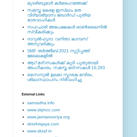
മുദരിബുമാര്‍ കര്‍മരംഗത്തേക്ക്
സമസ്ത കേരള ഇസ്ലാം മത
വിദ്യാഭ്യാസ ബോര്‍ഡ് പുതിയ
ഭാരവാഹികള്‍
സഹചാരി അപേക്ഷകൾ ഓൺലൈനിൽ
സ്വീകരിക്കും
ദാറുല്‍ഹുദാ: വനിതാ കാമ്പസ്
അനുവദിക്കും
SMF തര്‍ത്തീബ്-2021 നൂറ്റിപ്പത്ത്
മേഖലകളില്‍
ആറ് മദ്റസകള്‍ക്ക് കൂടി പുതുതായി
അംഗീകാരം; സമസ്ത മദ്റസകള്‍ 10,283
സൈനുല്‍ ഉലമാ സ്മാരക മന്ദിരം;
ശിലാസ്ഥാപനം നിര്‍വഹിച്ചു
External ‎Links
samastha.info
www.skjmcc.com
www.jamianooriya.org
skssfviqaya.com
www.skssf.in