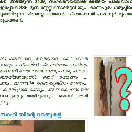
വരെ അടങ്ങുന്ന മാതൃ സംഘടനയിലേക്ക് മടങ്ങിയ പ്രമുഖരു
ഇപ്പോള്‍ SSF മുന്‍ സ്റ്റേറ്റ് സെക്രട്ടറി യും കാന്തപുരം ഗ്രൂപ്പിന്
രവുമായിരുന്ന പ്രശസ്ത
ചിന്ത‍കന്‍ പ്രൊഫസര്‍ ഓമാനൂര്‍ മുഹമ്മദ
രുകയാണ്..
ല്ലാ സുഹ്ര്തുക്കളും നേതാക്കളും വൈകാതെ
രുടെ നിലയില്‍ പ്രഗല്‍ഭരാണെങ്കിലും
റ്റ് കണ്ടാല്‍ അത് തടയേണ്ടതും സമൂഹ മധേ
ബാധ്യതയാണ്... തെറ്റ് തടയണം ....
യണം... മാനസിക വെറുപ്പെങ്കിലും വേണം...
കത്തിച്ചാല്‍ കത്തും.. അത് കൊണ്ടാനത്
െ വാക്കുകളും അഭിമുഖവും ലൈവ് ആയി
ന്നു..
 സാഹി ബിന്റെ വാക്കുകള്