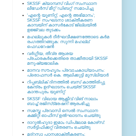
SKSSF ക്യാമ്പസ് വിംഗ് സംസ്ഥാന
ലീഡേർസ് മീറ്റ് 'ഡിബറ്റ്' സമാപിച്ചു
'എന്റെ യൂണിറ്റ്, എന്റെ അഭിമാനം';
SKSSF സംഘടനാ ശാക്തീകരണ
കാമ്പയിന് കാസര്‍കോട് ജില്ലയില്‍
ഉജ്ജ്വല തുടക്കം
മഹല്ലുകള്‍ ദീര്‍ഘവീക്ഷണത്തോടെ കര്‍മ
രംഗത്തിറങ്ങുക: സുന്നി മഹല്ല്
ഫെഡറേഷന്‍
വര്‍ഗ്ഗീയ, തീവ്ര ആശയ
പ്രചാരകര്‍ക്കെതിരെ താക്കീതായി SKSSF
മനുഷ്യജാലിക
മാനവ സൗഹൃദം പ്രവാചകാധ്യാപനം:
പ്രൊഫസർ കെ. ആലിക്കുട്ടി മുസ്ലിയാർ
റിപ്പബ്ലിക് ദിനത്തില്‍ ബസ് കാത്തിരിപ്പു
കേന്ദ്രം ഉദ്ഘാടനം ചെയ്ത്‌ SKSSF
കാന്തപുരം യൂണിറ്റ്
SKSSF വിഖായ ആക്റ്റീവ് വിങ് നാലാം
ബാച്ച് രജിസ്‌ട്രേഷന് ആരംഭിച്ചു
സമസ്ത പ്രവാസി സെല്‍ സംസ്ഥാന
കമ്മിറ്റി ഓഫീസ് ഉല്‍ഘാടനം ചെയ്തു
ദാറുല്‍ഹുദാ ഇമാം ഡിപ്ലോമ കോഴ്‌സ്:
സര്‍ട്ടിഫിക്കറ്റ് വിതരണം ചെയ്തു
മദ്‌റസാ പഠനശാക്തീകരണം;