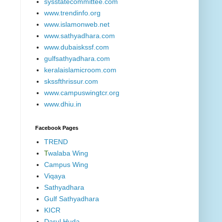
sysstatecommittee.com
www.trendinfo.org
www.islamonweb.net
www.sathyadhara.com
www.dubaiskssf.com
gulfsathyadhara.com
keralaislamicroom.com
skssfthrissur.com
www.campuswingtcr.org
www.dhiu.in
Facebook Pages
TREND
T
walaba Wing
Campus Wing
Viqaya
Sathyadhara
Gulf Sathyadhara
KICR
Darul Huda