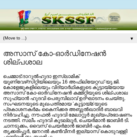
▼
അസാസ് കോ-ഓര്‍ഡിനേഷന്‍
ശില്‌പശാല
ചെമ്മാട്:ദാറുല്‍ഹുദാ ഇസ്‌ലാമിക്
യൂണിവേഴ്‌സിറ്റിയിലെയും 16 അഫിലിയേറ്റഡ് യു.ജി.
കോളേജുകളിലെയും വിദ്യാര്‍ഥികളുടെ കൂട്ടായ്മയായ
അസാസ് കോ-ഓര്‍ഡിനേഷന്‍ കമ്മിറ്റിയുടെ ശില്പശാല
സുഫ്‌യാന്‍ ഹുദവി പെരുമ്പിലാവ് ഉദ്ഘാടനം ചെയ്തു.
സംഘടനയുടെ മുഖപത്രമായ 'കൂട്ടായ്മ'യുടെ
പ്രകാശനകര്‍മം കൈനിക്കര അബ്ദുല്‍ഖാദിര്‍ ബാഖവി
നിര്‍വഹിച്ചു. നൗഫല്‍ ഹുദവി മേലാറ്റൂര്‍ മുഖ്യപ്രഭാഷണം
നടത്തി. സലീം ഹുദവി കൂടല്ലൂര്‍, ചെയര്‍മാന്‍ ജാബിര്‍ ടി.
ചാനടുക്കം, വൈസ് ചെയര്‍മാന്‍ ജാബിര്‍ എം.കെ
തൃക്കരിപ്പൂര്‍, ജനറല്‍ കണ്‍വീനര്‍ ഇല്യാസ് കൊടുവള്ളി
എന്നിവര്‍ സംസാരിച്ചു.