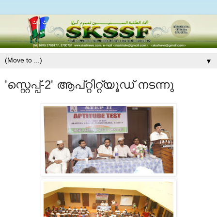
▼
'സ്റ്റെപ്പ്-2' ആപ്റ്റിറ്റ്യൂഡ് നടന്നു