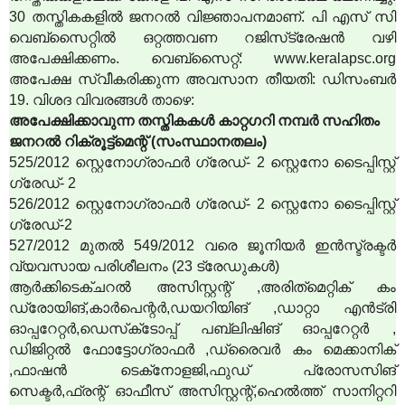
30 തസ്തികകളില്‍ ജനറല്‍ വിജ്ഞാപനമാണ്. പി എസ് സി
വെബ്‌സൈറ്റില്‍ ഒറ്റത്തവണ റജിസ്‌ട്രേഷന്‍ വഴി
അപേക്ഷിക്കണം. വെബ്‌സൈറ്റ്: www.keralapsc.org
അപേക്ഷ സ്വീകരിക്കുന്ന അവസാന തീയതി: ഡിസംബര്‍
19. വിശദ വിവരങ്ങള്‍ താഴെ:
അപേക്ഷിക്കാവുന്ന തസ്തികകള്‍ കാറ്റഗറി നമ്പര്‍ സഹിതം
ജനറല്‍ റിക്രൂട്ട്‌മെന്റ് (സംസ്ഥാനതലം)
525/2012 സ്റ്റെനോഗ്രാഫര്‍ ഗ്രേഡ്- 2 സ്റ്റെനോ ടൈപ്പിസ്റ്റ്
ഗ്രേഡ്- 2
526/2012 സ്റ്റെനോഗ്രാഫര്‍ ഗ്രേഡ്- 2 സ്റ്റെനോ ടൈപ്പിസ്റ്റ്
ഗ്രേഡ്-2
527/2012 മുതല്‍ 549/2012 വരെ ജൂനിയര്‍ ഇന്‍സ്ട്രക്ടര്‍
വ്യവസായ പരിശീലനം (23 ട്രേഡുകള്‍)
ആര്‍ക്കിടെക്ചറല്‍ അസിസ്റ്റന്റ് ,അരിത്‌മെറ്റിക് കം
ഡ്രോയിങ്,കാര്‍പെന്റര്‍,ഡയറിയിങ് ,ഡാറ്റാ എന്‍ട്രി
ഓപ്പറേറ്റര്‍,ഡെസ്‌ക്‌ടോപ്പ് പബ്ലിഷിങ് ഓപ്പറേറ്റര്‍ ,
ഡിജിറ്റല്‍ ഫോട്ടോഗ്രാഫര്‍ ,ഡ്രൈവര്‍ കം മെക്കാനിക്
,ഫാഷന്‍ ടെക്‌നോളജി,ഫുഡ് പ്രോസസിങ്
സെക്ടര്‍,ഫ്രന്റ് ഓഫീസ് അസിസ്റ്റന്റ്,ഹെല്‍ത്ത് സാനിറ്ററി