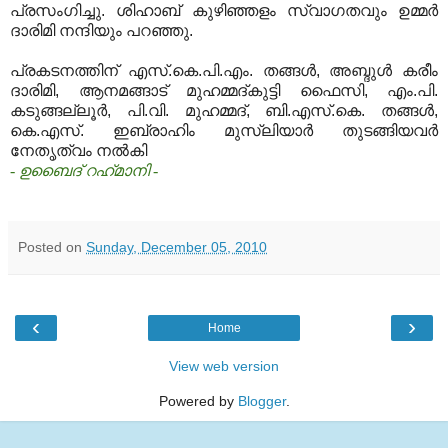
പ്രസംഗിച്ചു.
ശിഹാബ് കുഴിഞ്ഞളം സ്വാഗതവും ഉമ്മര്‍
ദാരിമി നന്ദിയും പറഞ്ഞു.
പ്രകടനത്തിന് എസ്.കെ.പി.എം. തങ്ങള്‍, അബ്ദുള്‍ കരീം
ദാരിമി, ആനമങ്ങാട് മുഹമ്മദ്കുട്ടി ഫൈസി, എം.പി.
കടുങ്ങല്ലൂര്‍, പി.വി. മുഹമ്മദ്, ബി.എസ്.കെ. തങ്ങള്‍,
കെ.എസ്. ഇബ്രാഹിം മുസ്‌ലിയാര്‍ തുടങ്ങിയവര്‍
നേതൃത്വം നല്‍കി
- ഉബൈദ് റഹ്
‍മാനി -
Posted on
Sunday, December 05, 2010
‹
›
Home
View web version
Powered by
Blogger
.