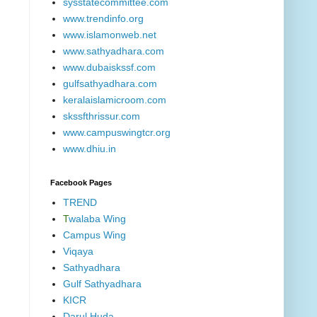
sysstatecommittee.com
www.trendinfo.org
www.islamonweb.net
www.sathyadhara.com
www.dubaiskssf.com
gulfsathyadhara.com
keralaislamicroom.com
skssfthrissur.com
www.campuswingtcr.org
www.dhiu.in
Facebook Pages
TREND
T
walaba Wing
Campus Wing
Viqaya
Sathyadhara
Gulf Sathyadhara
KICR
Darul Huda