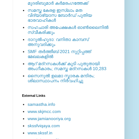
മുദരിബുമാര്‍ കര്‍മരംഗത്തേക്ക്
സമസ്ത കേരള ഇസ്ലാം മത
വിദ്യാഭ്യാസ ബോര്‍ഡ് പുതിയ
ഭാരവാഹികള്‍
സഹചാരി അപേക്ഷകൾ ഓൺലൈനിൽ
സ്വീകരിക്കും
ദാറുല്‍ഹുദാ: വനിതാ കാമ്പസ്
അനുവദിക്കും
SMF തര്‍ത്തീബ്-2021 നൂറ്റിപ്പത്ത്
മേഖലകളില്‍
ആറ് മദ്റസകള്‍ക്ക് കൂടി പുതുതായി
അംഗീകാരം; സമസ്ത മദ്റസകള്‍ 10,283
സൈനുല്‍ ഉലമാ സ്മാരക മന്ദിരം;
ശിലാസ്ഥാപനം നിര്‍വഹിച്ചു
External ‎Links
samastha.info
www.skjmcc.com
www.jamianooriya.org
skssfviqaya.com
www.skssf.in