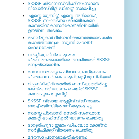
SKSSF ക്യാമ്പസ് വിംഗ് സംസ്ഥാന
ലീഡേർസ് മീറ്റ് 'ഡിബറ്റ്' സമാപിച്ചു
'എന്റെ യൂണിറ്റ്, എന്റെ അഭിമാനം';
SKSSF സംഘടനാ ശാക്തീകരണ
കാമ്പയിന് കാസര്‍കോട് ജില്ലയില്‍
ഉജ്ജ്വല തുടക്കം
മഹല്ലുകള്‍ ദീര്‍ഘവീക്ഷണത്തോടെ കര്‍മ
രംഗത്തിറങ്ങുക: സുന്നി മഹല്ല്
ഫെഡറേഷന്‍
വര്‍ഗ്ഗീയ, തീവ്ര ആശയ
പ്രചാരകര്‍ക്കെതിരെ താക്കീതായി SKSSF
മനുഷ്യജാലിക
മാനവ സൗഹൃദം പ്രവാചകാധ്യാപനം:
പ്രൊഫസർ കെ. ആലിക്കുട്ടി മുസ്ലിയാർ
റിപ്പബ്ലിക് ദിനത്തില്‍ ബസ് കാത്തിരിപ്പു
കേന്ദ്രം ഉദ്ഘാടനം ചെയ്ത്‌ SKSSF
കാന്തപുരം യൂണിറ്റ്
SKSSF വിഖായ ആക്റ്റീവ് വിങ് നാലാം
ബാച്ച് രജിസ്‌ട്രേഷന് ആരംഭിച്ചു
സമസ്ത പ്രവാസി സെല്‍ സംസ്ഥാന
കമ്മിറ്റി ഓഫീസ് ഉല്‍ഘാടനം ചെയ്തു
ദാറുല്‍ഹുദാ ഇമാം ഡിപ്ലോമ കോഴ്‌സ്:
സര്‍ട്ടിഫിക്കറ്റ് വിതരണം ചെയ്തു
മദ്‌റസാ പഠനശാക്തീകരണം;