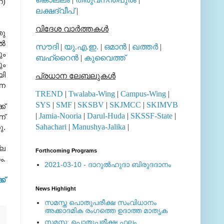
റ)
ലക്ഷദ്വീപ്
|
വിദേശ വാര്‍ത്തകള്‍
ു
്‍
സൗദി
|
യു.എ.ഇ.
|
ഒമാന്‍
|
ഖത്തര്‍
|
ും
ബഹ്റൈന്‍
|
കുവൈത്ത്
ം
യി
പ്രധാന ലേബലുകള്‍
നെ
TREND
|
Twalaba-Wing
|
Campus-Wing
|
SYS
|
SMF
|
SKSBV
|
SKJMCC
|
SKIMVB
്‌
|
Jamia-Nooria
|
Darul-Huda
|
SKSSF-State
|
്‌
Sahachari
|
Manushya-Jalika
|
ു.
്ല
Forthcoming Programs
ം.
2021-03-10 - ദാറുല്‍ഹുദാ ബിരുദദാനം
ക്
News Highlight
സമസ്ത പൊതുപരീക്ഷ സംവിധാനം
അക്കാദമിക രംഗത്തെ ഉദാത്ത മാതൃക
സമസ്ത: പൊതുപരീക്ഷ ഫലം