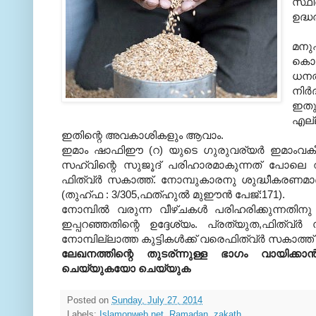
സ്ഥ
ഉദ്ധര
മനു
കൊണ്
ധനത
നി
ഇതു
എല്ല
ഇതിന്റെ അവകാശികളും ആവാം.
ഇമാം ഷാഫിഈ (റ) യുടെ ഗുരുവര്യര്‍ ഇമാംവകീഅ്‌ (
സഹ്‌വിന്റെ സുജൂദ്‌ പരിഹാരമാകുന്നത്‌ പോലെ റമ
ഫിത്വ്‌ര്‍ സകാത്ത്‌. നോമ്പുകാരനു ശുദ്ധീകരണമാ
(തുഹ്‌ഫ : 3/305,ഫത്‌ഹുല്‍ മുഈന്‍ പേജ്‌:171).
നോമ്പില്‍ വരുന്ന വീഴ്‌ചകള്‍ പരിഹരിക്കുന്നതിനു 
ഇപ്പറഞ്ഞതിന്റെ ഉദ്ദേശ്യം. പ്രത്യുത,ഫിത്വ്‌
നോമ്പില്ലാത്ത കുട്ടികള്‍ക്ക്‌ വരെഫിത്വ്‌ര്‍ സകാത
ലേഖനത്തിന്റെ തുടര്ന്നുള്ള ഭാഗം വായിക്
ചെയ്യുകയോ ചെയ്യുക
Posted on
Sunday, July 27, 2014
Labels:
Islamonweb.net
,
Ramadan
,
zakath