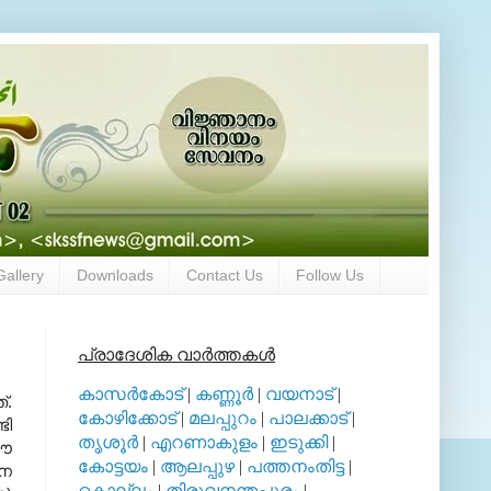
Gallery
Downloads
Contact Us
Follow Us
പ്രാദേശിക വാര്‍ത്തകള്‍
കാസര്‍കോട്
|
കണ്ണൂര്‍
|
വയനാട്
|
‌.
കോഴിക്കോട്
|
മലപ്പുറം
|
പാലക്കാട്
|
ടി
തൃശൂര്‍
|
എറണാകുളം
|
ഇടുക്കി
|
‍ഈ
കോട്ടയം
|
ആലപ്പുഴ
|
പത്തനംതിട്ട
|
േന
കൊല്ലം
|
തിരുവനന്തപുരം
|