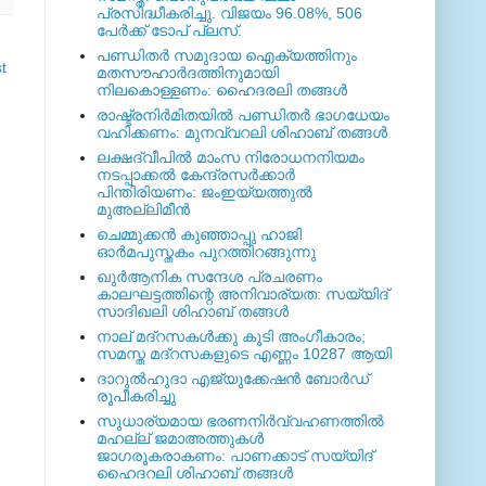
പ്രസിദ്ധീകരിച്ചു. വിജയം 96.08%, 506
പേര്‍ക്ക് ടോപ് പ്ലസ്.
പണ്ഡിതര്‍ സമുദായ ഐക്യത്തിനും
t
മതസൗഹാര്‍ദത്തിനുമായി
നിലകൊള്ളണം: ഹൈദരലി തങ്ങള്‍
രാഷ്ട്രനിര്‍മിതയില്‍ പണ്ഡിതര്‍ ഭാഗധേയം
വഹിക്കണം: മുനവ്വറലി ശിഹാബ് തങ്ങള്‍
ലക്ഷദ്വീപില്‍ മാംസ നിരോധനനിയമം
നടപ്പാക്കല്‍ കേന്ദ്രസര്‍ക്കാര്‍
പിന്തിരിയണം: ജംഇയ്യത്തുല്‍
മുഅല്ലിമീന്‍
ചെമ്മുക്കന്‍ കുഞ്ഞാപ്പു ഹാജി
ഓര്‍മപുസ്തകം പുറത്തിറങ്ങുന്നു
ഖുര്‍ആനിക സന്ദേശ പ്രചരണം
കാലഘട്ടത്തിന്റെ അനിവാര്യത: സയ്യിദ്
സാദിഖലി ശിഹാബ് തങ്ങള്‍
നാല് മദ്‌റസകള്‍ക്കു കൂടി അംഗീകാരം;
സമസ്ത മദ്‌റസകളുടെ എണ്ണം 10287 ആയി
ദാറുല്‍ഹുദാ എജ്യുക്കേഷന്‍ ബോര്‍ഡ്
രൂപീകരിച്ചു
സുധാര്യമായ ഭരണനിര്‍വ്വഹണത്തില്‍
മഹല്ല് ജമാഅത്തുകള്‍
ജാഗരൂകരാകണം: പാണക്കാട് സയ്യിദ്
ഹൈദറലി ശിഹാബ് തങ്ങള്‍