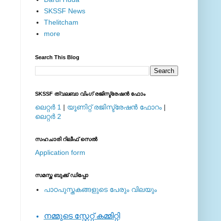
SKSSF News
Thelitcham
more
Search This Blog
SKSSF ത്വലബാ വിംഗ് രജിസ്ട്രേഷന്‍ ഫോം
ലെറ്റര്‍ 1
|
യൂണിറ്റ് രജിസ്ട്രേഷന്‍ ഫോറം
|
ലെറ്റര്‍ 2
സഹചാരി റിലീഫ് സെല്‍
Application form
സമസ്ത ബുക്ക് ഡിപ്പോ
പാഠപുസ്തകങ്ങളുടെ പേരും വിലയും
നമ്മുടെ സ്റ്റേറ്റ് കമ്മിറ്റി