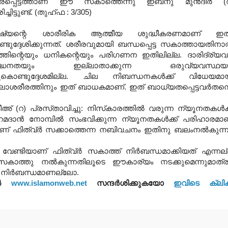
ിരപ്പെട്ടത്താണ്‌ ഈ സകാത്തെന്നു ഇബ്‌നു മുന്‍ദിര്‍ (
ിച്ചിട്ടുണ്ട്‌. (തുഹ്‌ഫ : 3/305)
ഷ്യന്റെ ശാരീരിക ആത്മീയ ശുദ്ധീകരണമാണ്‌ ഇത
ടുദ്ദേശിക്കുന്നത്‌. ശരീരവുമായി ബന്ധപ്പെട്ട സകാത്തായതിനാല
്തിന്റെയും ധനികന്റെയും പരിഗണന ഇതിലില്ല. ദാരിദ്ര്യവ
ര്‍ദ്ധനതയും ഇല്ലാതാക്കുന്ന ഒരുവ്യവസ്ഥയു
കൊണ്ടുദ്ദേശമില്ല. ചില നിബന്ധനകള്‍‍ക്ക്‌ വിധേയമാ
ാശരീരത്തിനും ഇത്‌ ബാധകമാണ്‌. ഇത്‌ ബാധ്യതപ്പെട്ടവര്‍തന്
റ) പ്രസ്‌താവിച്ചു: നിസ്‌കാരത്തില്‍ വരുന്ന ന്യൂനതകള്‍ക്ക
ദാന്‍ നോമ്പില്‍ സംഭവിക്കുന്ന ന്യൂനതകള്‍ക്ക്‌ പരിഹാരമാണ
ണ്‌ ഫിത്വ്‌ര്‍ സക്കാത്തെന്ന നബിവചനം ഇതിനു ബലംനല്‍കുന്ന
വേണ്ടിയാണ്‌ ഫിത്വ്‌ര്‍ സകാത്ത്‌ നിര്‍ബന്ധമാക്കിയത്‌ എന്നല
ര്‍ സകാത്തു നല്‍കുന്നതിലൂടെ ഈകാര്യം നടക്കുമെന്നുമാത്ര
്ത്‌ നിര്‍ബന്ധമാണല്ലോ.
കാൻ
www.islamonweb.net
സന്ദർശിക്കുകയോ
ഇവിടെ ക്ലിക്