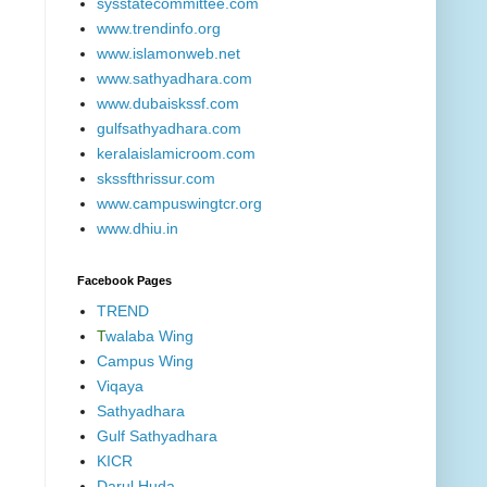
sysstatecommittee.com
www.trendinfo.org
www.islamonweb.net
www.sathyadhara.com
www.dubaiskssf.com
gulfsathyadhara.com
keralaislamicroom.com
skssfthrissur.com
www.campuswingtcr.org
www.dhiu.in
Facebook Pages
TREND
T
walaba Wing
Campus Wing
Viqaya
Sathyadhara
Gulf Sathyadhara
KICR
Darul Huda