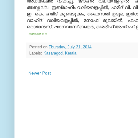
അധ്യക്ഷത വഹിച്ചു. ജൗഹര്‍ വലിയവളപ്പില്‍,
അബ്ദുല്ല, ഇബ്രാഹിം വലിയവളപ്പില്‍, ഹമീദ് വി. വി,
ഇ. കെ, ഹമീദ് കുണ്ടടുക്കം, ഫൈസല്‍ ഉദുമ, ഇര്‍ശാദ
വാഹിദ് വലിയവളപ്പില്‍, മനാഫ് മൂലയില്‍, ഫ
റൊമാന്‍സ്, ഷാനവാസ് ബക്കര്‍, ശെരീഫ് അഷ്‌റഫ് ഉദ
- mansoor d m
Posted on
Thursday, July 31, 2014
Labels:
Kasaragod
,
Kerala
Newer Post