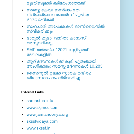
മുദരിബുമാര്‍ കര്‍മരംഗത്തേക്ക്
സമസ്ത കേരള ഇസ്ലാം മത
വിദ്യാഭ്യാസ ബോര്‍ഡ് പുതിയ
ഭാരവാഹികള്‍
സഹചാരി അപേക്ഷകൾ ഓൺലൈനിൽ
സ്വീകരിക്കും
ദാറുല്‍ഹുദാ: വനിതാ കാമ്പസ്
അനുവദിക്കും
SMF തര്‍ത്തീബ്-2021 നൂറ്റിപ്പത്ത്
മേഖലകളില്‍
ആറ് മദ്റസകള്‍ക്ക് കൂടി പുതുതായി
അംഗീകാരം; സമസ്ത മദ്റസകള്‍ 10,283
സൈനുല്‍ ഉലമാ സ്മാരക മന്ദിരം;
ശിലാസ്ഥാപനം നിര്‍വഹിച്ചു
External ‎Links
samastha.info
www.skjmcc.com
www.jamianooriya.org
skssfviqaya.com
www.skssf.in