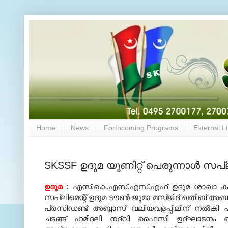
Home
News
Forthcoming Programs
External L
SKSSF ഉദുമ യൂണിറ്റ് പെരുന്നാള്‍ സപ
ഉദുമ :
എസ്.കെ.എസ്.എസ്.എഫ് ഉദുമ ശാഖാ കമ്മി
സപ്ലിമെന്റ് ഉദുമ ടൗണ്‍ ജുമാ മസ്ജിദ് ഖതീബ് അബൂബ
പ്രസിഡണ്ട് അബ്ബാസ് വലിയവളപ്പിലിന് നല്‍ക
ചടങ്ങ് ഹമീദലി നദ്‌വി ഫൈസി ഉദ്ഘാടനം 