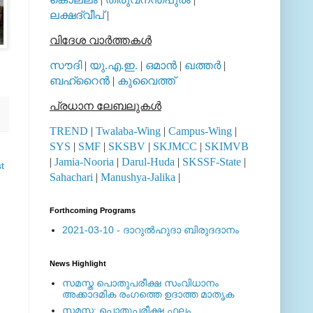
ലക്ഷദ്വീപ്
|
വിദേശ വാര്‍ത്തകള്‍
സൗദി
|
യു.എ.ഇ.
|
ഒമാന്‍
|
ഖത്തര്‍
|
ബഹ്റൈന്‍
|
കുവൈത്ത്
പ്രധാന ലേബലുകള്‍
TREND
|
Twalaba-Wing
|
Campus-Wing
|
SYS
|
SMF
|
SKSBV
|
SKJMCC
|
SKIMVB
|
Jamia-Nooria
|
Darul-Huda
|
SKSSF-State
|
t
Sahachari
|
Manushya-Jalika
|
Forthcoming Programs
2021-03-10 - ദാറുല്‍ഹുദാ ബിരുദദാനം
News Highlight
സമസ്ത പൊതുപരീക്ഷ സംവിധാനം
അക്കാദമിക രംഗത്തെ ഉദാത്ത മാതൃക
സമസ്ത: പൊതുപരീക്ഷ ഫലം