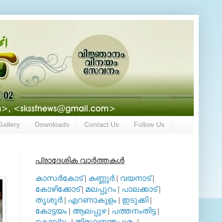
Gallery
Downloads
Contact Us
Follow Us
പ്രാദേശിക വാര്‍ത്തകള്‍
കാസര്‍കോട്
|
കണ്ണൂര്‍
|
വയനാട്
|
കോഴിക്കോട്
|
മലപ്പുറം
|
പാലക്കാട്
|
തൃശൂര്‍
|
എറണാകുളം
|
ഇടുക്കി
|
കോട്ടയം
|
ആലപ്പുഴ
|
പത്തനംതിട്ട
|
കൊല്ലം
|
തിരുവനന്തപുരം
|