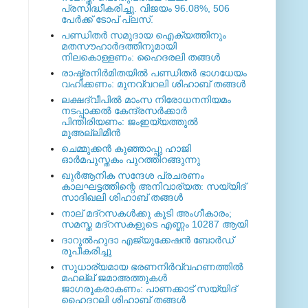
പ്രസിദ്ധീകരിച്ചു. വിജയം 96.08%, 506
പേര്‍ക്ക് ടോപ് പ്ലസ്.
പണ്ഡിതര്‍ സമുദായ ഐക്യത്തിനും
മതസൗഹാര്‍ദത്തിനുമായി
നിലകൊള്ളണം: ഹൈദരലി തങ്ങള്‍
രാഷ്ട്രനിര്‍മിതയില്‍ പണ്ഡിതര്‍ ഭാഗധേയം
വഹിക്കണം: മുനവ്വറലി ശിഹാബ് തങ്ങള്‍
ലക്ഷദ്വീപില്‍ മാംസ നിരോധനനിയമം
നടപ്പാക്കല്‍ കേന്ദ്രസര്‍ക്കാര്‍
പിന്തിരിയണം: ജംഇയ്യത്തുല്‍
മുഅല്ലിമീന്‍
ചെമ്മുക്കന്‍ കുഞ്ഞാപ്പു ഹാജി
ഓര്‍മപുസ്തകം പുറത്തിറങ്ങുന്നു
ഖുര്‍ആനിക സന്ദേശ പ്രചരണം
കാലഘട്ടത്തിന്റെ അനിവാര്യത: സയ്യിദ്
സാദിഖലി ശിഹാബ് തങ്ങള്‍
നാല് മദ്‌റസകള്‍ക്കു കൂടി അംഗീകാരം;
സമസ്ത മദ്‌റസകളുടെ എണ്ണം 10287 ആയി
ദാറുല്‍ഹുദാ എജ്യുക്കേഷന്‍ ബോര്‍ഡ്
രൂപീകരിച്ചു
സുധാര്യമായ ഭരണനിര്‍വ്വഹണത്തില്‍
മഹല്ല് ജമാഅത്തുകള്‍
ജാഗരൂകരാകണം: പാണക്കാട് സയ്യിദ്
ഹൈദറലി ശിഹാബ് തങ്ങള്‍