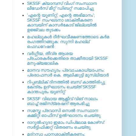
SKSSF ക്യാമ്പസ് വിംഗ് സംസ്ഥാന
ലീഡേർസ് മീറ്റ് 'ഡിബറ്റ്' സമാപിച്ചു
'എന്റെ യൂണിറ്റ്, എന്റെ അഭിമാനം';
SKSSF സംഘടനാ ശാക്തീകരണ
കാമ്പയിന് കാസര്‍കോട് ജില്ലയില്‍
ഉജ്ജ്വല തുടക്കം
മഹല്ലുകള്‍ ദീര്‍ഘവീക്ഷണത്തോടെ കര്‍മ
രംഗത്തിറങ്ങുക: സുന്നി മഹല്ല്
ഫെഡറേഷന്‍
വര്‍ഗ്ഗീയ, തീവ്ര ആശയ
പ്രചാരകര്‍ക്കെതിരെ താക്കീതായി SKSSF
മനുഷ്യജാലിക
മാനവ സൗഹൃദം പ്രവാചകാധ്യാപനം:
പ്രൊഫസർ കെ. ആലിക്കുട്ടി മുസ്ലിയാർ
റിപ്പബ്ലിക് ദിനത്തില്‍ ബസ് കാത്തിരിപ്പു
കേന്ദ്രം ഉദ്ഘാടനം ചെയ്ത്‌ SKSSF
കാന്തപുരം യൂണിറ്റ്
SKSSF വിഖായ ആക്റ്റീവ് വിങ് നാലാം
ബാച്ച് രജിസ്‌ട്രേഷന് ആരംഭിച്ചു
സമസ്ത പ്രവാസി സെല്‍ സംസ്ഥാന
കമ്മിറ്റി ഓഫീസ് ഉല്‍ഘാടനം ചെയ്തു
ദാറുല്‍ഹുദാ ഇമാം ഡിപ്ലോമ കോഴ്‌സ്:
സര്‍ട്ടിഫിക്കറ്റ് വിതരണം ചെയ്തു
മദ്‌റസാ പഠനശാക്തീകരണം;