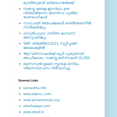
മുദരിബുമാര്‍ കര്‍മരംഗത്തേക്ക്
സമസ്ത കേരള ഇസ്ലാം മത
വിദ്യാഭ്യാസ ബോര്‍ഡ് പുതിയ
ഭാരവാഹികള്‍
സഹചാരി അപേക്ഷകൾ ഓൺലൈനിൽ
സ്വീകരിക്കും
ദാറുല്‍ഹുദാ: വനിതാ കാമ്പസ്
അനുവദിക്കും
SMF തര്‍ത്തീബ്-2021 നൂറ്റിപ്പത്ത്
മേഖലകളില്‍
ആറ് മദ്റസകള്‍ക്ക് കൂടി പുതുതായി
അംഗീകാരം; സമസ്ത മദ്റസകള്‍ 10,283
സൈനുല്‍ ഉലമാ സ്മാരക മന്ദിരം;
ശിലാസ്ഥാപനം നിര്‍വഹിച്ചു
External ‎Links
samastha.info
www.skjmcc.com
www.jamianooriya.org
skssfviqaya.com
www.skssf.in