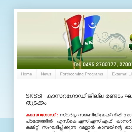
Home
News
Forthcoming Programs
External L
SKSSF കാസറഗോഡ് ജില്ല രണ്ടാം ഘട
തുടക്കം
കാസറഗോഡ് :
സ്വര്‍ഗ്ഗ സരണിയിലേക്ക് നീതി 
പ്രമയത്തില്‍ എസ്.കെ.എസ്.എസ്.എഫ് കാസര്
കമ്മിറ്റി സംഘടിപ്പിക്കുന്ന റമളാന്‍ കാമ്പയിന്റെ ഭ