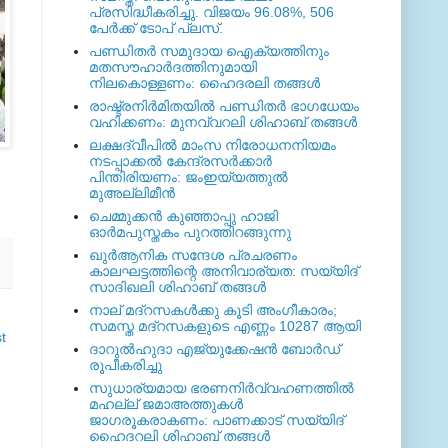
പ്രസിദ്ധീകരിച്ചു. വിജയം 96.08%, 506
പേര്‍ക്ക് ടോപ് പ്ലസ്.
പണ്ഡിതര്‍ സമുദായ ഐക്യത്തിനും
മതസൗഹാര്‍ദത്തിനുമായി
നിലകൊള്ളണം: ഹൈദരലി തങ്ങള്‍
രാഷ്ട്രനിര്‍മിതയില്‍ പണ്ഡിതര്‍ ഭാഗധേയം
വഹിക്കണം: മുനവ്വറലി ശിഹാബ് തങ്ങള്‍
ലക്ഷദ്വീപില്‍ മാംസ നിരോധനനിയമം
നടപ്പാക്കല്‍ കേന്ദ്രസര്‍ക്കാര്‍
പിന്തിരിയണം: ജംഇയ്യത്തുല്‍
മുഅല്ലിമീന്‍
ചെമ്മുക്കന്‍ കുഞ്ഞാപ്പു ഹാജി
ഓര്‍മപുസ്തകം പുറത്തിറങ്ങുന്നു
ഖുര്‍ആനിക സന്ദേശ പ്രചരണം
കാലഘട്ടത്തിന്റെ അനിവാര്യത: സയ്യിദ്
സാദിഖലി ശിഹാബ് തങ്ങള്‍
നാല് മദ്‌റസകള്‍ക്കു കൂടി അംഗീകാരം;
സമസ്ത മദ്‌റസകളുടെ എണ്ണം 10287 ആയി
t
ദാറുല്‍ഹുദാ എജ്യുക്കേഷന്‍ ബോര്‍ഡ്
രൂപീകരിച്ചു
സുധാര്യമായ ഭരണനിര്‍വ്വഹണത്തില്‍
മഹല്ല് ജമാഅത്തുകള്‍
ജാഗരൂകരാകണം: പാണക്കാട് സയ്യിദ്
ഹൈദറലി ശിഹാബ് തങ്ങള്‍