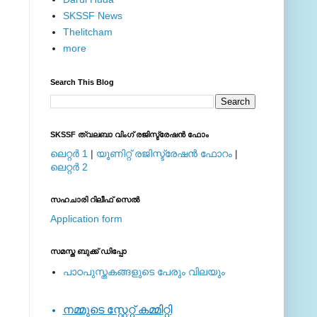
SKSSF News
Thelitcham
more
Search This Blog
SKSSF ത്വലബാ വിംഗ് രജിസ്ട്രേഷന്‍ ഫോം
ലെറ്റര്‍ 1
|
യൂണിറ്റ് രജിസ്ട്രേഷന്‍ ഫോറം
|
ലെറ്റര്‍ 2
സഹചാരി റിലീഫ് സെല്‍
Application form
സമസ്ത ബുക്ക് ഡിപ്പോ
പാഠപുസ്തകങ്ങളുടെ പേരും വിലയും
നമ്മുടെ സ്റ്റേറ്റ് കമ്മിറ്റി