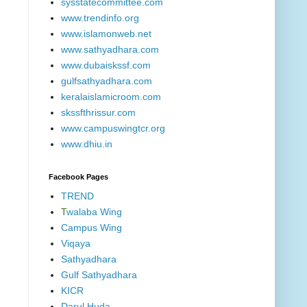
sysstatecommittee.com
www.trendinfo.org
www.islamonweb.net
www.sathyadhara.com
www.dubaiskssf.com
gulfsathyadhara.com
keralaislamicroom.com
skssfthrissur.com
www.campuswingtcr.org
www.dhiu.in
Facebook Pages
TREND
T
walaba Wing
Campus Wing
Viqaya
Sathyadhara
Gulf Sathyadhara
KICR
Darul Huda