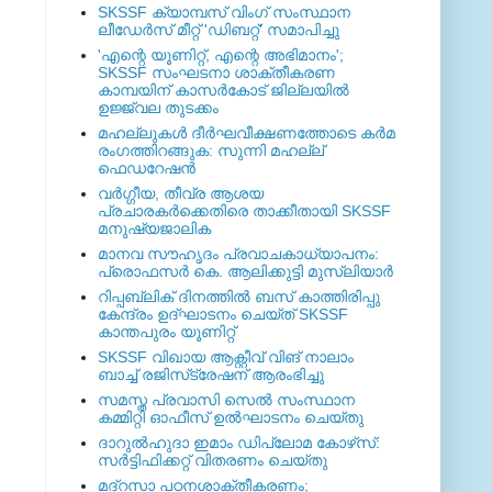
SKSSF ക്യാമ്പസ് വിംഗ് സംസ്ഥാന
ലീഡേർസ് മീറ്റ് 'ഡിബറ്റ്' സമാപിച്ചു
'എന്റെ യൂണിറ്റ്, എന്റെ അഭിമാനം';
SKSSF സംഘടനാ ശാക്തീകരണ
കാമ്പയിന് കാസര്‍കോട് ജില്ലയില്‍
ഉജ്ജ്വല തുടക്കം
മഹല്ലുകള്‍ ദീര്‍ഘവീക്ഷണത്തോടെ കര്‍മ
രംഗത്തിറങ്ങുക: സുന്നി മഹല്ല്
ഫെഡറേഷന്‍
വര്‍ഗ്ഗീയ, തീവ്ര ആശയ
പ്രചാരകര്‍ക്കെതിരെ താക്കീതായി SKSSF
മനുഷ്യജാലിക
മാനവ സൗഹൃദം പ്രവാചകാധ്യാപനം:
പ്രൊഫസർ കെ. ആലിക്കുട്ടി മുസ്ലിയാർ
റിപ്പബ്ലിക് ദിനത്തില്‍ ബസ് കാത്തിരിപ്പു
കേന്ദ്രം ഉദ്ഘാടനം ചെയ്ത്‌ SKSSF
കാന്തപുരം യൂണിറ്റ്
SKSSF വിഖായ ആക്റ്റീവ് വിങ് നാലാം
ബാച്ച് രജിസ്‌ട്രേഷന് ആരംഭിച്ചു
സമസ്ത പ്രവാസി സെല്‍ സംസ്ഥാന
കമ്മിറ്റി ഓഫീസ് ഉല്‍ഘാടനം ചെയ്തു
ദാറുല്‍ഹുദാ ഇമാം ഡിപ്ലോമ കോഴ്‌സ്:
സര്‍ട്ടിഫിക്കറ്റ് വിതരണം ചെയ്തു
മദ്‌റസാ പഠനശാക്തീകരണം;