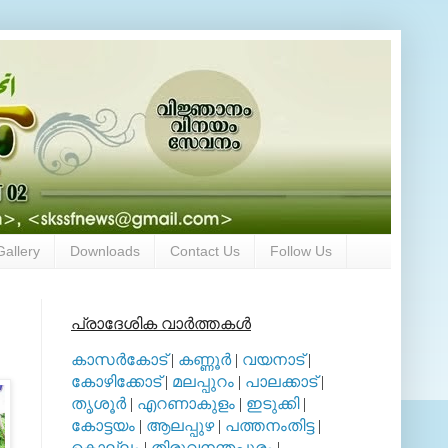
Gallery
Downloads
Contact Us
Follow Us
പ്രാദേശിക വാര്‍ത്തകള്‍
കാസര്‍കോട്
|
കണ്ണൂര്‍
|
വയനാട്
|
കോഴിക്കോട്
|
മലപ്പുറം
|
പാലക്കാട്
|
തൃശൂര്‍
|
എറണാകുളം
|
ഇടുക്കി
|
കോട്ടയം
|
ആലപ്പുഴ
|
പത്തനംതിട്ട
|
കൊല്ലം
|
തിരുവനന്തപുരം
|