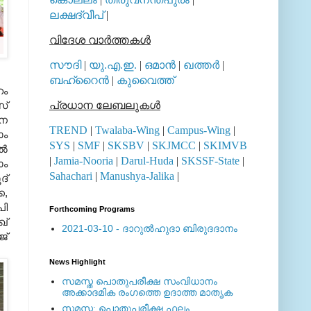
ലക്ഷദ്വീപ്
|
വിദേശ വാര്‍ത്തകള്‍
സൗദി
|
യു.എ.ഇ.
|
ഒമാന്‍
|
ഖത്തര്‍
|
ബഹ്റൈന്‍
|
കുവൈത്ത്
ഹം
സ്
പ്രധാന ലേബലുകള്‍
ാന
TREND
|
Twalaba-Wing
|
Campus-Wing
|
ാം
SYS
|
SMF
|
SKSBV
|
SKJMCC
|
SKIMVB
്‍
|
Jamia-Nooria
|
Darul-Huda
|
SKSSF-State
|
ാം
Sahachari
|
Manushya-Jalika
|
ദ്
ക,
പി
Forthcoming Programs
ഖ്
2021-03-10 - ദാറുല്‍ഹുദാ ബിരുദദാനം
ജ്
News Highlight
സമസ്ത പൊതുപരീക്ഷ സംവിധാനം
അക്കാദമിക രംഗത്തെ ഉദാത്ത മാതൃക
സമസ്ത: പൊതുപരീക്ഷ ഫലം