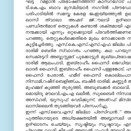
ഘട്ട റമളാന്‍ പ്രഭാഷണത്തിന്ന് കാസറഗോട് പുതി
ടി.കെ.എം ബാവ മുസ്‌ലിയാര്‍ നഗറില്‍ പ്രൗഡോ
പരിപാടിയില്‍ സമസ്ത കേരള ജംഇയ്യത്തുല്‍ ഉല
ഖാസി ത്വാഖാ അഹ്മദ് മ#ൗലവി ഉദ്ഘാട
പണ്ഡിതന്‍മാര് തെറ്റുകള്‍ കണ്ടാല്‍ ശക്തമായി എത
നന്മക്കായി എന്നും ഒറ്റക്കെട്ടായി പ്രവര്‍ത്തിക്കണ
പറഞ്ഞു. തെറ്റുകള്‍ക്കെതിരെ മുഖം നോക്കാതെ ന
കൂട്ടിച്ചേര്‍ത്തു. എസ്.കെ.എസ്.എസ്.എഫ ജില്ല പ്ര
ദാരിമി ബെദിര സ്വാഗതം പറഞ്ഞു. കഥ പറയ
സെക്രട്ടറി അബ്ദുസ്സമദ് പൂക്കോട്ടൂര്‍ മുഖ്യപ്
ദാരിമി ആലംപാടി, ഇബ്രാഹീം ഫൈസി ജെഡിയാര്‍,,സാ
ഖാദര്‍ ഫൈസി, ഇബ്രാഹീം ഫൈസി പള്ളങ്കോട്, ഹാശി
ഫൈസി പേരാല്‍, ഹമീദ് ഫൈസി കൊല്ലംപാടി, സി
നിസാമി,റഷീദ് ബെളിഞ്ചം, ബഷീര്‍ ദാരിമി, കണ്ണൂര്‍ അബ
മുഹമ്മദ് കുഞ്ഞി തുരുത്തി, അബൂബക്കര്‍ ബാഖവി
മൊയിദു മൗലവി,എം.എ ഖലീല്‍, സുബൈര്‍ നിസാമി,
അസ്ഹരി, യൂസുഫ് വെടിക്കുന്ന്, അശ്‌റഫ് മിസ്
ഖാസിലൈന്‍ തുടങ്ങിയവര്‍ പ്രസംഗിച്ചു,
ഇന്ന് എസ്.വൈ.എസ് ജില്ലാ പ്രസിഡന്‍് 
പുത്തിഗെയുടെ അധ്യക്ഷതയില്‍ അബ്ബാസലി ശി
ഉദ്ഘാടനം ചെയ്യും. സൃഷ്ടിയും സൃഷ്ടാവും എന്
പ്രഗത്ഭ വാഗ്മി കീച്ചേരി അബ്ദുല്‍ ഗഫൂര്‍ മൗലവി