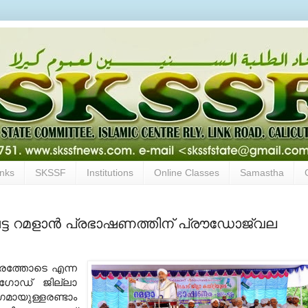
inks
SKSSF
Institutions
Online Classes
Samastha
്ട റമളാന്‍ പ്രഭാഷണത്തിന് പ്രൗഡോജ്വല
സാരത്തോടെ എന്ന
‍ഗോഡ് ജില്ലാ
ാഗമായുള്ളരണ്ടാം