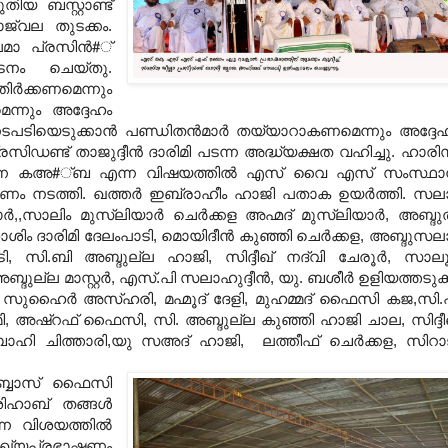
യ ബസ്റ്റാണ്ട്
ജ്വല തുടക്കം.
മാ പ്രസിന്‍#്
നം ചെയ്തു.
ിര്‍ക്കണമെന്നും
മെന്നും അദ്ദേഹം
ടപടിയെടുക്കാന്‍ പണ്ഡിതന്‍മാര്‍ തയ്യാറാകണമെന്നും അദ്ദേ
സിഡണ്ട് താജുദ്ദീന്‍ ദാരിമി പടന്ന അദ്ധ്യക്ഷത വഹിച്ചു. ഹാരി
ുന്ന കഅ#്ബ എന്ന വിഷയത്തില്‍ എസ് വൈ എസ് സംസ്ഥ
രഭാഷണം നടത്തി. ഖത്തര്‍ ഇബ്രാഹീം ഹാജി പതാക ഉയര്‍ത്തി. സല
ലിം മുസ്‌ലിയാര്‍ ചെര്‍ക്കള അഹ്മദ് മുസ്‌ലിയാര്‍, അബ്ദുല
ം ദാരിമി ദേലംപാടി, മൊയിദീന്‍ കുഞ്ഞി ചെര്‍ക്കള, അബ്ദുസല
.ബി അബ്ദുല്ല ഹാജി, സിദ്ദീഖ് നദ്‌വി ചേരൂര്‍, സാലൂ
്ദുല്ല മാസ്റ്റര്‍, എസ്.പി സലാഹുദ്ദീന്‍, യു. ബശീര്‍ ഉളിയത്തടുക്
, സുഹൈര്‍ അസ്ഹരി, മഹ്മൂദ് ദേളി, മുഹമ്മദ് ഫൈസി കജ,സി.
 അഷ്‌റഫ് ഫൈസി, സി. അബ്ദുല്ല കുഞ്ഞി ഹാജി ചാല, സിദ്ദീ
ബാഹി ചിത്താരി,യു സഅദ് ഹാജി, ലത്തീഫ് ചെര്‍ക്കള, സിറാ
അബ്ബാസ് ഫൈസി
ഹാബ് തങ്ങള്‍
ന വിശയത്തില്‍
 മുഖ്യപ്രഭാഷണം