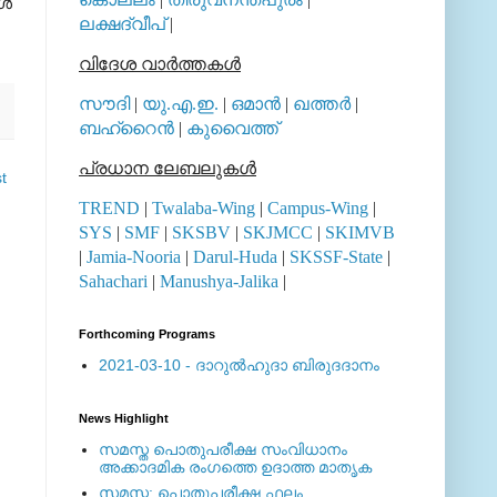
്‍
ലക്ഷദ്വീപ്
|
വിദേശ വാര്‍ത്തകള്‍
സൗദി
|
യു.എ.ഇ.
|
ഒമാന്‍
|
ഖത്തര്‍
|
ബഹ്റൈന്‍
|
കുവൈത്ത്
പ്രധാന ലേബലുകള്‍
t
TREND
|
Twalaba-Wing
|
Campus-Wing
|
SYS
|
SMF
|
SKSBV
|
SKJMCC
|
SKIMVB
|
Jamia-Nooria
|
Darul-Huda
|
SKSSF-State
|
Sahachari
|
Manushya-Jalika
|
Forthcoming Programs
2021-03-10 - ദാറുല്‍ഹുദാ ബിരുദദാനം
News Highlight
സമസ്ത പൊതുപരീക്ഷ സംവിധാനം
അക്കാദമിക രംഗത്തെ ഉദാത്ത മാതൃക
സമസ്ത: പൊതുപരീക്ഷ ഫലം