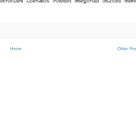
്രസിഡണ്ട് പാണക്കാട് സയ്യിദ് അബ്ബാസലി ശിഹാബ് തങ്ങള
Home
Older Pos