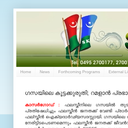
Home
News
Forthcoming Programs
External L
ഗസയിലെ കൂട്ടക്കുരുതി; റമളാന്‍ പ
കാസര്‍ഗോഡ് :
ഫലസ്തീനിലെ ഗസയില്‍ തുടരു
പ്രതിഷേധിച്ചും ഫലസ്തീന്‍ ജനതക്ക് വേണ്ടി പ്രാ
ഫല്‌സ്തീന്‍ ഐക്യദാര്‍ഢ്യസദസ്സായി. ഗസയിലെ നര
നേരിട്ടിടപെടണമെന്നും ഫലസ്തീന്‍ ജനതക്ക് ജീവന