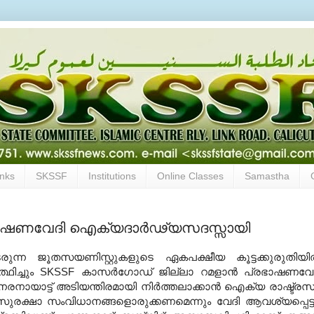
inks
SKSSF
Institutions
Online Classes
Samastha
്രഭാഷണവേദി ഐക്യദാര്‍ഢ്യസദസ്സായി
ന്ന ജൂതസയണിസ്റ്റുകളുടെ ഏകപക്ഷീയ കൂട്ടക്കുരുതിയില
ര്‍ത്ഥിച്ചും SKSSF കാസര്‍ഗോഡ് ജില്ലാ റമളാന്‍ പ്രഭാഷണവേ
നായാട്ട് അടിയന്തിരമായി നിര്‍ത്തലാക്കാന്‍ ഐക്യ രാഷ്ട്ര
്‍സുരക്ഷാ സംവിധാനങ്ങളൊരുക്കണമെന്നും വേദി ആവശ്യപ്പെട്ട