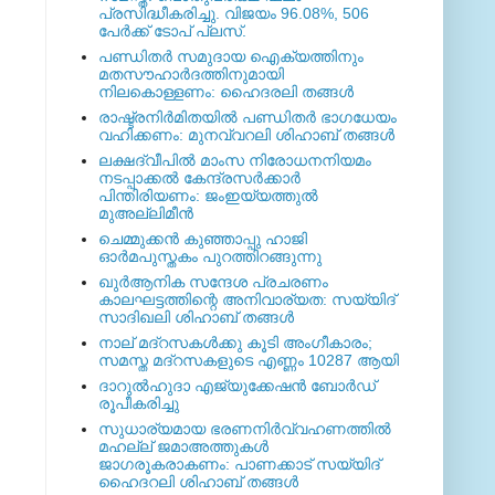
പ്രസിദ്ധീകരിച്ചു. വിജയം 96.08%, 506
പേര്‍ക്ക് ടോപ് പ്ലസ്.
പണ്ഡിതര്‍ സമുദായ ഐക്യത്തിനും
മതസൗഹാര്‍ദത്തിനുമായി
നിലകൊള്ളണം: ഹൈദരലി തങ്ങള്‍
രാഷ്ട്രനിര്‍മിതയില്‍ പണ്ഡിതര്‍ ഭാഗധേയം
വഹിക്കണം: മുനവ്വറലി ശിഹാബ് തങ്ങള്‍
ലക്ഷദ്വീപില്‍ മാംസ നിരോധനനിയമം
നടപ്പാക്കല്‍ കേന്ദ്രസര്‍ക്കാര്‍
പിന്തിരിയണം: ജംഇയ്യത്തുല്‍
മുഅല്ലിമീന്‍
ചെമ്മുക്കന്‍ കുഞ്ഞാപ്പു ഹാജി
ഓര്‍മപുസ്തകം പുറത്തിറങ്ങുന്നു
ഖുര്‍ആനിക സന്ദേശ പ്രചരണം
കാലഘട്ടത്തിന്റെ അനിവാര്യത: സയ്യിദ്
സാദിഖലി ശിഹാബ് തങ്ങള്‍
നാല് മദ്‌റസകള്‍ക്കു കൂടി അംഗീകാരം;
സമസ്ത മദ്‌റസകളുടെ എണ്ണം 10287 ആയി
ദാറുല്‍ഹുദാ എജ്യുക്കേഷന്‍ ബോര്‍ഡ്
രൂപീകരിച്ചു
സുധാര്യമായ ഭരണനിര്‍വ്വഹണത്തില്‍
മഹല്ല് ജമാഅത്തുകള്‍
ജാഗരൂകരാകണം: പാണക്കാട് സയ്യിദ്
ഹൈദറലി ശിഹാബ് തങ്ങള്‍