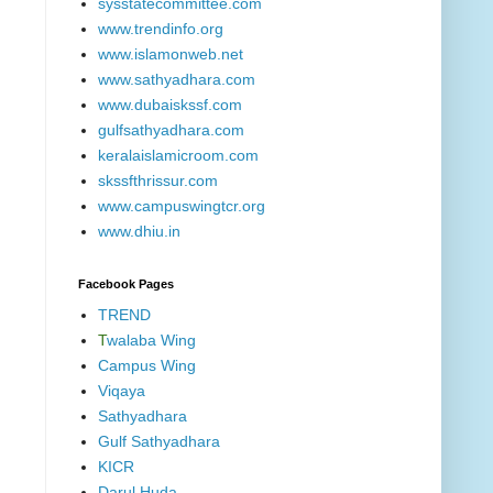
sysstatecommittee.com
www.trendinfo.org
www.islamonweb.net
www.sathyadhara.com
www.dubaiskssf.com
gulfsathyadhara.com
keralaislamicroom.com
skssfthrissur.com
www.campuswingtcr.org
www.dhiu.in
Facebook Pages
TREND
T
walaba Wing
Campus Wing
Viqaya
Sathyadhara
Gulf Sathyadhara
KICR
Darul Huda