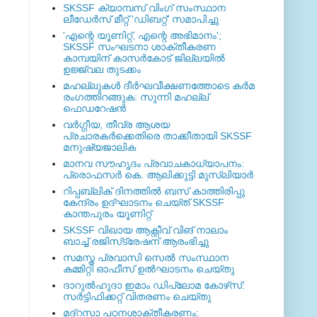
SKSSF ക്യാമ്പസ് വിംഗ് സംസ്ഥാന
ലീഡേർസ് മീറ്റ് 'ഡിബറ്റ്' സമാപിച്ചു
'എന്റെ യൂണിറ്റ്, എന്റെ അഭിമാനം';
SKSSF സംഘടനാ ശാക്തീകരണ
കാമ്പയിന് കാസര്‍കോട് ജില്ലയില്‍
ഉജ്ജ്വല തുടക്കം
മഹല്ലുകള്‍ ദീര്‍ഘവീക്ഷണത്തോടെ കര്‍മ
രംഗത്തിറങ്ങുക: സുന്നി മഹല്ല്
ഫെഡറേഷന്‍
വര്‍ഗ്ഗീയ, തീവ്ര ആശയ
പ്രചാരകര്‍ക്കെതിരെ താക്കീതായി SKSSF
മനുഷ്യജാലിക
മാനവ സൗഹൃദം പ്രവാചകാധ്യാപനം:
പ്രൊഫസർ കെ. ആലിക്കുട്ടി മുസ്ലിയാർ
റിപ്പബ്ലിക് ദിനത്തില്‍ ബസ് കാത്തിരിപ്പു
കേന്ദ്രം ഉദ്ഘാടനം ചെയ്ത്‌ SKSSF
കാന്തപുരം യൂണിറ്റ്
SKSSF വിഖായ ആക്റ്റീവ് വിങ് നാലാം
ബാച്ച് രജിസ്‌ട്രേഷന് ആരംഭിച്ചു
സമസ്ത പ്രവാസി സെല്‍ സംസ്ഥാന
കമ്മിറ്റി ഓഫീസ് ഉല്‍ഘാടനം ചെയ്തു
ദാറുല്‍ഹുദാ ഇമാം ഡിപ്ലോമ കോഴ്‌സ്:
സര്‍ട്ടിഫിക്കറ്റ് വിതരണം ചെയ്തു
മദ്‌റസാ പഠനശാക്തീകരണം;