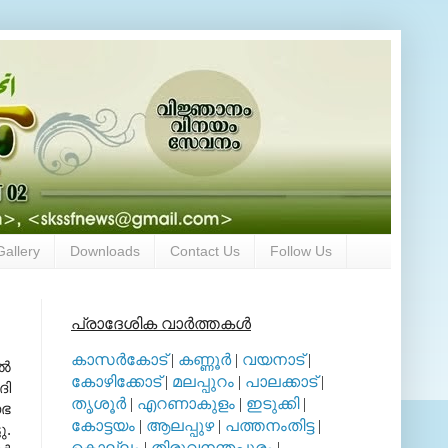
Gallery
Downloads
Contact Us
Follow Us
പ്രാദേശിക വാര്‍ത്തകള്‍
കാസര്‍കോട്
|
കണ്ണൂര്‍
|
വയനാട്
|
്‍
കോഴിക്കോട്
|
മലപ്പുറം
|
പാലക്കാട്
|
ദി
തൃശൂര്‍
|
എറണാകുളം
|
ഇടുക്കി
|
സഭ
കോട്ടയം
|
ആലപ്പുഴ
|
പത്തനംതിട്ട
|
ു.
കൊല്ലം
|
തിരുവനന്തപുരം
|