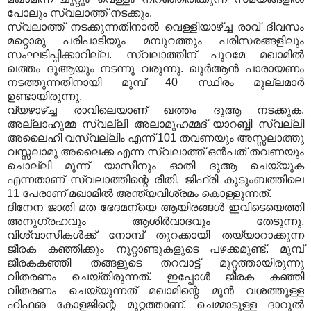
പോലും സ്വലാത്ത് നടക്കും.
സ്വലാത്ത് നടക്കുന്നതിനാല്‍ വെള്ളിയാഴ്ച്ച രാവ് ദിവസം
മറ്റൊരു പരിപാടിയും മമ്പുറത്തും പരിസരങ്ങളിലും
സംഘടിപ്പിക്കാറില്ല. സ്വലാത്തിന് പുറമേ മഖാമില്‍
ഖത്തം ദുആയും നടന്നു വരുന്നു. ഖുര്‍ആന്‍ പാരായണം
നടത്തുന്നതിനായി മുമ്പ് 40 സ്ഥിരം മുല്ലമാര്‍
ഉണ്ടായിരുന്നു.
വ്യഴാഴ്ച്ച രാവിലെയാണ് ഖത്തം ദുആ നടക്കുക.
അല്ലാഹുമ്മ സ്വല്ലി അലാമുഹമ്മദ് യാറബ്ബി സ്വല്ലി
അലൈഹി വസ്വല്ലിം എന്ന് 101 തവണയും അസ്സലാത്തു
വസ്സലാമു അലൈക്ക എന്ന സ്വലാത്ത് ഒന്‍പത് തവണയും
ചൊല്ലി മൂന്ന് യാസീനും ഓതി ദുആ ചെയ്യുക
എന്നതാണ് സ്വലാത്തിന്റെ രീതി. ജിഫ്രി കുടുംബത്തിലെ
11 പേരാണ് മഖാമില്‍ അന്ത്യവിശ്രമം കൊള്ളുന്നത്.
ദിനേന ജാതി മത ഭേദമന്യെ ആയിരങ്ങള്‍ ഇവിടെയെത്തി
അനുഗ്രഹവും ആശിര്‍വാദവും തേടുന്നു.
വിശ്വാസികള്‍ക്ക് നോമ്പ് തുറക്കായി തയ്യാറാക്കുന്ന
ജീരക കഞ്ഞിക്കും നൂറ്റാണ്ടുകളുടെ പഴക്കമുണ്ട്. മുമ്പ്
ജീരകകഞ്ഞി തങ്ങളുടെ തറവാട്ട് മുറ്റത്തായിരുന്നു
വിതരണം ചെയ്തിരുന്നത്. ഇപ്പോള്‍ ജീരക കഞ്ഞി
വിതരണം ചെയ്യുന്നത് മഖാമിന്റെ മുന്‍ വശത്തുള്ള
ഹിഫഌ കോളജിന്റെ മുറ്റത്താണ്. ചെമ്മാടുള്ള ദാറുല്‍