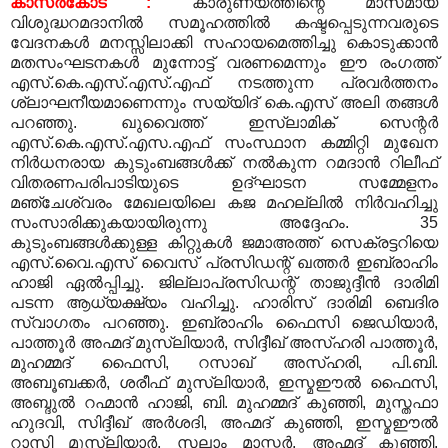
കാസര്‍കോട് :
കാരുണ്യത്തിന്റെ മാസമായ
വിശുദ്ധറമദാനില്‍ സമൂഹത്തില്‍ കഷ്ടപ്പെടുന്നവരുടെ
വേദനകള്‍ മനസ്സിലാക്കി സഹായമെത്തിച്ചു കൊടുക്കാന്‍
മതസംഘടനകള്‍ മുന്നോട്ട് വരണമെന്നും ഈ രംഗത്ത്
എസ്.കെ.എസ്.എസ്.എഫ് നടത്തുന്ന പ്രവര്‍ത്തനം
ശ്ലാഘനീയമാണെന്നും സയ്യിദ് കെ.എസ് അലി തങ്ങള്‍
പറഞ്ഞു. ഖുവൈത്ത് ഇസ്‌ലാമിക് സെന്റര്‍
എസ്.കെ.എസ്.എസ.എഫ് സംസ്ഥാന കമ്മിറ്റി മുഖേന
നിര്‍ധനരായ കുടുംബങ്ങള്‍ക്ക് നല്‍കുന്ന റമദാന്‍ റിലീഫ്
വിതരണപരിപാടിയുടെ ഉദ്ഘാടന സമ്മേളനം
മഞ്ചേശ്വരം മേഖലയിലെ കജ മഹല്ലില്‍ നിര്‍വഹിച്ചു
സംസാരിക്കുകയായിരുന്നു അദ്ദേഹം. 35
കുടുംബങ്ങള്‍ക്കുള്ള കിറ്റുകള്‍ ജമാഅത്ത് സെക്രട്ടറിയെ
എസ്.വൈ.എസ് വൈസ് പ്രസിഡന്റ് ഖത്തര്‍ ഇബ്രാഹിം
ഹാജി ഏല്‍പ്പിച്ചു. ജില്ലാപ്രസിഡന്റ് താജുദ്ദീന്‍ ദാരിമി
പടന്ന ആധ്യക്ഷ്യം വഹിച്ചു. ഹാരിസ് ദാരിമി ബെദിര
സ്വാഗതം പറഞ്ഞു. ഇബ്രാഹിം ഫൈസി ജെഡിയാര്‍,
പാത്തൂര്‍ അഹ്മദ് മുസ്‌ലിയാര്‍, സിദ്ദീഖ് അസ്ഹരി പാത്തൂര്‍,
മുഹമ്മദ് ഫൈസി, റസാഖ് അസ്ഹരി, പി.ബി.
അബൂബക്കര്‍, ശരീഫ് മുസ്‌ലിയാര്‍, ഇസ്മഈല്‍ ഫൈസി,
അബ്ദുല്‍ റഹ്മാന്‍ ഹാജി, ബി. മുഹമ്മദ് കുഞ്ഞി, മുസ്തഫാ
ഹുദവി, സിദ്ദീഖ് അര്‍ശദി, അഹ്മദ് കുഞ്ഞി, ഇസ്മഈല്‍
റാസി മുസ്‌ലിയാര്‍, സലാം മാസ്റ്റര്‍, അഹ്മദ് കുഞ്ഞി,