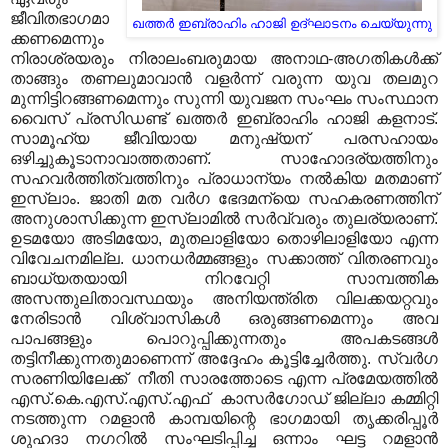
ജീവിതഭാഗമാ
ഖത്തര്‍ ഇബ്രാഹിം ഹാജി ഉദ്ഘാടനം ചെയ്യുന്നു
ക്കണമെന്നും
നിരാശ്രയരും നിരാലംബരുമായ അനാഥ-അഗതികള്‍ക്ക്
താങ്ങും തണലുമാവാന്‍ വളര്‍ന്ന് വരുന്ന യുവ തലമുറ
മുന്നിട്ടിറങ്ങണമെന്നും സുന്നി യുവജന സംഘം സംസ്ഥാന
വൈസ് പ്രസിഡണ്ട് ഖത്തര്‍ ഇബ്രാഹിം ഹാജി കളനാട്.
സാമൂഹ്യ ജീവിയായ മനുഷ്യന് പരസഹായം
ഒഴിച്ചുകൂടാനാവാത്തതാണ്. സാഹോദര്യത്തിനും
സഹവര്‍ത്തിത്വത്തിനും പ്രാധാന്യം നല്‍കിയ മതമാണ്
ഇസ്ലാം. ജാതി മത വര്‍ഗ ഭേദമന്യെ സഹകരണത്തിന്
അനുശാസിക്കുന്ന ഇസ്ലാമില്‍ സര്‍വ്വരും തുലര്യരാണ്.
ഉടമയോ അടിമയോ, മുതലാളിയോ തൊഴിലാളിയോ എന്ന
വിവേചനമില്ല. ധാനധര്‍മ്മങ്ങളും സക്കാത്ത് വിതരണവും
ബാധ്യതയായി നിറവേറ്റി സാമ്പത്തിക
അസന്തുലിതാവസ്ഥയും അനിയന്ത്രിത വിലക്കയറ്റവും
നേരിടാന്‍ വിശ്വാസികള്‍ ഒരുങ്ങണമെന്നും അവ
പാപങ്ങളും പൊറുപ്പിക്കുന്നതും അപകടങ്ങള്‍
തട്ടിനീക്കുന്നതുമാണെന്ന് അദ്ദേഹം കൂട്ടിച്ചേര്‍ത്തു. സ്വര്‍ഗ
സരണിയിലേക്ക് നീതി സാരത്തോടെ എന്ന പ്രമേയത്തില്‍
എസ്.കെ.എസ്.എസ്.എഫ് കാസര്‍ഗോഡ് ജില്ലാ കമ്മിറ്റി
നടത്തുന്ന റമളാന്‍ കാമ്പയിന്റെ ഭാഗമായി തൃക്കരിപ്പൂര്‍
ശുഹദാ നഗറില്‍ സംഘടിപ്പിച്ച ഒന്നാം ഘട്ട റമളാന്‍