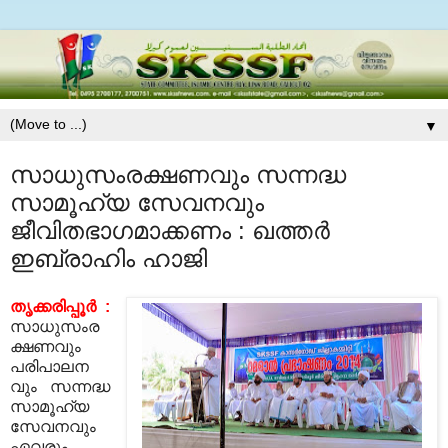
▼
സാധുസംരക്ഷണവും സന്നദ്ധ
സാമൂഹ്യ സേവനവും
ജീവിതഭാഗമാക്കണം : ഖത്തര്‍
ഇബ്രാഹിം ഹാജി
തൃക്കരിപ്പൂര്‍ :
സാധുസംര
ക്ഷണവും
പരിപാലന
വും സന്നദ്ധ
സാമൂഹ്യ
സേവനവും
ഏവരും