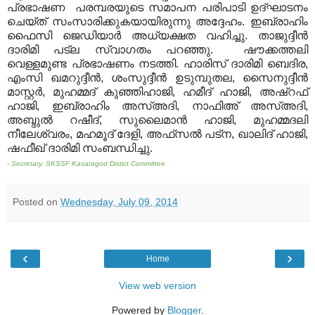
പ്രഭാഷണ പരമ്പരയുടെ സമാപന പരിപാടി ഉദ്ഘാടനം
ചെയ്ത് സംസാരിക്കുകയായിരുന്നു അദ്ദേഹം. ഇബ്രാഹിം
ഫൈസി ജെഡിയാര്‍ അധ്യക്ഷത വഹിച്ചു. താജുദ്ദീന്‍
ദാരിമി പട്‌ല സ്വാഗതം പറഞ്ഞു. ഷൗക്കത്തലി
വെള്ളമുണ്ട പ്രഭാഷണം നടത്തി. ഹാരിസ് ദാരിമി ബെദിര,
എംസി ഖമറുദ്ദീന്‍, ശംസുദ്ദീന്‍ ഉടുമ്പുതല, സൈനുദ്ദീന്‍
മാസ്റ്റര്‍, മുഹമ്മദ് കുഞ്ഞിഹാജി, ഹമീദ് ഹാജി, അഷ്‌റഫ്
ഹാജി, ഇബ്രാഹിം അസ്അദി, നാഫിഅ് അസ്അദി,
അബ്ദുല്‍ റഷീദ്, സുലൈമാന്‍ ഹാജി, മുഹമ്മദലി
നീലേശ്വരം, മഹമൂദ് ദേളി, അഫ്‌സല്‍ പട്‌ന, ഖാലിദ് ഹാജി,
ഷഫീഖ് ദാരിമി സംബന്ധിച്ചു.
- Secretary, SKSSF Kasaragod Distict Committee
Posted on
Wednesday, July 09, 2014
‹
›
Home
View web version
Powered by
Blogger
.