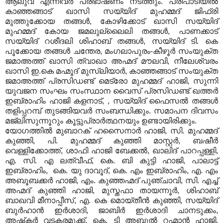
ആലുവ എന്നിവര്‍ പ്രഭാഷണം നടത്തും. പരിപാടിയില്‍
കാഞ്ഞങ്ങാട് ഖാസി സയ്യിദ് മുഹമ്മദ് ജിഫ്രി
മുത്തുക്കോയ തങ്ങള്‍, കോഴിക്കോട് ഖാസി സയ്യിദ്
മുഹമ്മദ് കോയ ജമലുല്ലൈലി തങ്ങള്‍, പാണക്കാട്
സയ്യിദ് റശീദലി ശിഹാബ് തങ്ങള്‍, സയ്യിദ് ടി. കെ
പൂക്കോയ തങ്ങള്‍ ചന്തേര, മംഗലാപുരം-കീഴൂര്‍ സംയുക്ത
ജമാഅത്ത് ഖാസി ത്വാഖാ അഹ്മദ് മൗലവി, നീലേശ്വരം
ഖാസി ഇ.കെ മഹ്മൂദ് മുസ്ലിയാര്‍, കാഞ്ഞങ്ങാട് സംയുക്ത
ജമാഅത്ത് പ്രസിഡണ്ട് മെട്രോ മുഹമ്മദ് ഹാജി, സുന്നി
യുവജന സംഘം സംസ്ഥാന വൈസ് പ്രസിഡണ്ട് ഖത്തര്‍
ഇബ്രാഹിം ഹാജി കളനാട്, , സയ്യിദ് ഫൈസല്‍ തങ്ങള്‍
തളിപ്പറമ്പ് തുടങ്ങിയവര്‍ സംബന്ധിക്കും. സമാപന ദിവസം
മജ്‌ലിസുന്നൂറും കൂട്ടുപ്രാര്‍ത്ഥനയും ഉണ്ടായിരിക്കും.
യോഗത്തില്‍ മുബാറക് ഹസൈനാര്‍ ഹാജി, സി. മുഹമ്മദ്
കുഞ്ഞി, പി. മുഹമ്മദ് കുഞ്ഞി മാസ്റ്റര്‍, ബഷീര്‍
വെള്ളിക്കോത്ത്, ശാഫി ഹാജി ബേക്കല്‍, ഖാലിദ് പാറപ്പള്ളി,
എ. സി. എ ലത്വീഫ്, കെ. ബി കുട്ടി ഹാജി, പാലാട്ട്
ഇബ്രാഹിം, കെ. യു ദാവൂദ്, കെ. എം ഇബ്രാഹിം, എ. എം
അബൂബക്കര്‍ ഹാജി, എം. കുഞ്ഞഹ്മദ് പുഞ്ചാവി, സി. എച്ച്
അഹ്മദ് കുഞ്ഞി ഹാജി, മുസ്തഫാ തായന്നൂര്‍, ശിഹാബ്
ബാഖവി മീനാപ്പീസ്, എ. കെ മൊയ്തീന്‍ കുഞ്ഞി, സയ്യിദ്
ബുര്‍ഹാന്‍ ഇര്‍ശാദി, ജാബിര്‍ ഇര്‍ശാദി ചാനടുക്കം,
അഷ്‌കര്‍ വടകരമുക്ക്, കെ. ടി അബ്ദുല്‍ റഹ്മാന്‍ ഹാജി,