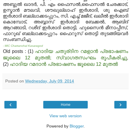
അബ്ദുല്‍ ഖാദര്‍, പി. എം ഫൈസല്‍,ഫൈസല്‍ ചേരക്കാട്,
ഉസ്മാന്‍ മൗലവി, ശൗഖുല്ലാഹ് ഇര്‍ശാദി, ശു ഐബ്
ഇര്‍ശാദി ബല്ലാക്കടപ്പുറം, സി. എച്ച് മജീദ്, ഖലീല്‍ ഇര്‍ശാദി
കൊമ്പോട്, അബ്ബാസ് ഇര്‍ശാദി ബേക്കല്‍, ആബിദ്
ആറങ്ങാടി, റശീദ് ഇര്‍ശാദി തൊട്ടി, ഹുസൈന്‍ മീനാപ്പീസ്,
ഫാറൂഖ് ബല്ലാക്കടപ്പുറം ഫൈറൂസ് തൊട്ടി തുടങ്ങിയവര്‍
സംബന്ധിച്ചു.
- MIC Chattanchal Kasaragod
ഹാദിയ ചതുര്ദിന റമളാന്‍ പ്രഭാഷണം
Old posts : (1)
ജൂലൈ 12 മുതൽ; സ്വാഗതസംഘം രൂപീകരിച്ചു
,
ഹാദിയ റമദാന്‍ പ്രഭാഷണം ജൂലൈ 12 മുതല്‍
(2)
Posted on
Wednesday, July 09, 2014
‹
›
Home
View web version
Powered by
Blogger
.