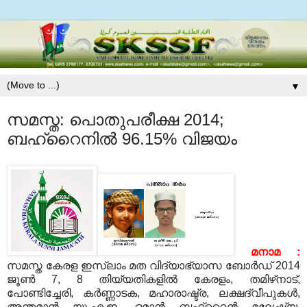
▼
സമസ്ത: പൊതുപരീക്ഷ 2014;
ബഹ്‌റൈനില്‍ 96.15% വിജയം
മനാമ :
സമസ്ത കേരള ഇസ്‌ലാം മത വിദ്യാഭ്യാസ ബോര്‍ഡ് 2014
ജൂണ്‍ 7, 8 തിയ്യതികളില്‍ കേരളം, തമിഴ്‌നാട്,
പോണ്ടിച്ചേരി, കര്‍ണ്ണാടക, മഹാരാഷ്ട്ര, ലക്ഷദ്വീപുകള്‍,
അന്തമാന്‍, യു.എ.ഇ., ഒമാന്‍, ബഹ്‌റൈന്‍, മലേഷ്യ,