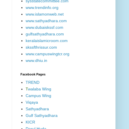
sysstatecommittee.com
www.trendinfo.org
www.islamonweb.net
www.sathyadhara.com
www.dubaiskssf.com
gulfsathyadhara.com
keralaislamicroom.com
skssfthrissur.com
www.campuswingtcr.org
www.dhiu.in
Facebook Pages
TREND
T
walaba Wing
Campus Wing
Viqaya
Sathyadhara
Gulf Sathyadhara
KICR
Darul Huda