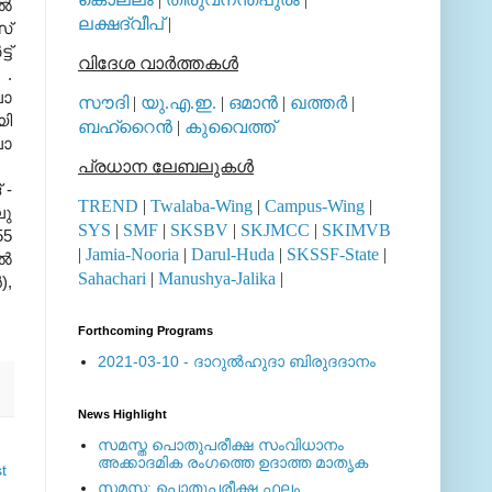
ിൽ
ലക്ഷദ്വീപ്
|
സ്
ട്
വിദേശ വാര്‍ത്തകള്‍
 .
ലാ
സൗദി
|
യു.എ.ഇ.
|
ഒമാന്‍
|
ഖത്തര്‍
|
യി
ബഹ്റൈന്‍
|
കുവൈത്ത്
ലാ
പ്രധാന ലേബലുകള്‍
 -
TREND
|
Twalaba-Wing
|
Campus-Wing
|
ലു
SYS
|
SMF
|
SKSBV
|
SKJMCC
|
SKIMVB
55
|
Jamia-Nooria
|
Darul-Huda
|
SKSSF-State
|
തൽ
Sahachari
|
Manushya-Jalika
|
),
Forthcoming Programs
2021-03-10 - ദാറുല്‍ഹുദാ ബിരുദദാനം
News Highlight
സമസ്ത പൊതുപരീക്ഷ സംവിധാനം
അക്കാദമിക രംഗത്തെ ഉദാത്ത മാതൃക
t
സമസ്ത: പൊതുപരീക്ഷ ഫലം