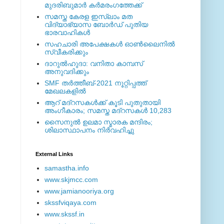
മുദരിബുമാര്‍ കര്‍മരംഗത്തേക്ക്
സമസ്ത കേരള ഇസ്ലാം മത
വിദ്യാഭ്യാസ ബോര്‍ഡ് പുതിയ
ഭാരവാഹികള്‍
സഹചാരി അപേക്ഷകൾ ഓൺലൈനിൽ
സ്വീകരിക്കും
ദാറുല്‍ഹുദാ: വനിതാ കാമ്പസ്
അനുവദിക്കും
SMF തര്‍ത്തീബ്-2021 നൂറ്റിപ്പത്ത്
മേഖലകളില്‍
ആറ് മദ്റസകള്‍ക്ക് കൂടി പുതുതായി
അംഗീകാരം; സമസ്ത മദ്റസകള്‍ 10,283
സൈനുല്‍ ഉലമാ സ്മാരക മന്ദിരം;
ശിലാസ്ഥാപനം നിര്‍വഹിച്ചു
External ‎Links
samastha.info
www.skjmcc.com
www.jamianooriya.org
skssfviqaya.com
www.skssf.in