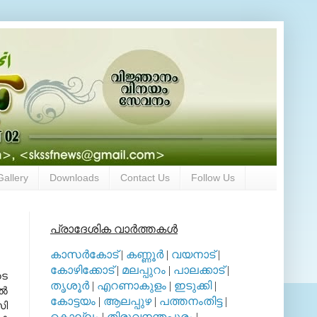
Gallery
Downloads
Contact Us
Follow Us
പ്രാദേശിക വാര്‍ത്തകള്‍
കാസര്‍കോട്
|
കണ്ണൂര്‍
|
വയനാട്
|
കോഴിക്കോട്
|
മലപ്പുറം
|
പാലക്കാട്
|
ടെ
തൃശൂര്‍
|
എറണാകുളം
|
ഇടുക്കി
|
ുൽ
കോട്ടയം
|
ആലപ്പുഴ
|
പത്തനംതിട്ട
|
സി
കൊല്ലം
|
തിരുവനന്തപുരം
|