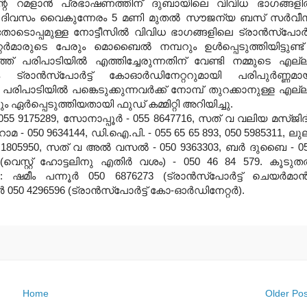
ന്റെ റമളാൻ പ്രഭാഷണത്തിന് ദുബായിലെ വിവിധ ഭാഗങ്ങള
നേ ദിവസം വൈകുന്നേരം 5 മണി മുതൽ സൗജന്യ ബസ്‌ സർവീ
ോടൊപ്പമുള്ള നോട്ടീസിൽ വിവിധ ഭാഗങ്ങളിലെ ട്രാൻസ്പോർട്
മാരുടെ പേരും മൊബൈൽ നമ്പറും ഉൾപ്പെടുത്തിയിട്ടുണ്ട്
് പരിപാടിയിൽ എത്തിച്ചേരുന്നതിന് വേണ്ടി നമ്മുടെ എല്
ം ട്രാൻസ്പോർട്ട് കോഓർഡിനേറ്ററുമായി പരിപുർണ്ണമാ
രിപാടിയിൽ പങ്കെടുക്കുന്നവർക്ക് നോമ്പ് തുറക്കാനുള്ള എല്
ഏർപ്പെടുത്തിയതായി ഫുഡ്‌ കമ്മിറ്റി അറിയിച്ചു.
 9175289, സോനാപ്പൂർ - 055 8647716, സത് വ വലിയ മസ്ജിദ്
റാമ - 050 9634144, ഡി.ഐ.പി. - 055 65 65 893, 050 5985311, ലു
55 1805950, സത് വ അൽ വസൽ - 050 9363303, ബർ ദുബൈ - 0
 (വെസ്റ്റ് ഹോട്ടലിനു എതിർ വശം) - 050 46 84 579. കൂടു
 : ഷമീം പന്നൂർ 050 6876273 (ട്രാൻസ്പോർട്ട് ചെയർമാൻ
050 4296596 (ട്രാൻസ്പോർട്ട് കോ-ഓർഡിനേറ്റർ).
Home
Older Pos