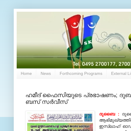
Home
News
Forthcoming Programs
External L
ഹമീദ് ഫൈസിയുടെ പ്രഭാഷണം; ദുബാ
ബസ്‌ സർവീസ്
ദുബൈ :
ദുബ
ആഭിമുഖ്യത
ഇസ്ലാഹ് ഓഡിറ