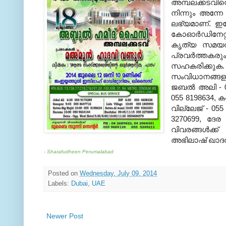
അമ്പലക്കടവി
നിന്നും അന്
ലഭ്യമാണ്. ഇത
കോഓർഡിനേറ്റർ
കൃത്യ സമയത്ത
പ്രവർത്തകരു
സഹകരിക്കുക. പ
സംവിധാനങ്ങളും 
ജബൽ അലി - 055
055 8198634, ക
വില്ലേജ് - 0
3270699, ദേര
വിവരങ്ങൾക്ക്
അഭിലാഷ് ഖാദർ 
- Sharafudheen Perumalabad
Posted on
Wednesday, July 09, 2014
Labels:
Dubai
,
UAE
Newer Post