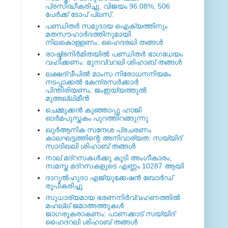
പ്രസിദ്ധീകരിച്ചു. വിജയം 96.08%, 506
പേര്‍ക്ക് ടോപ് പ്ലസ്.
പണ്ഡിതര്‍ സമുദായ ഐക്യത്തിനും
മതസൗഹാര്‍ദത്തിനുമായി
നിലകൊള്ളണം: ഹൈദരലി തങ്ങള്‍
രാഷ്ട്രനിര്‍മിതയില്‍ പണ്ഡിതര്‍ ഭാഗധേയം
വഹിക്കണം: മുനവ്വറലി ശിഹാബ് തങ്ങള്‍
ലക്ഷദ്വീപില്‍ മാംസ നിരോധനനിയമം
നടപ്പാക്കല്‍ കേന്ദ്രസര്‍ക്കാര്‍
പിന്തിരിയണം: ജംഇയ്യത്തുല്‍
മുഅല്ലിമീന്‍
ചെമ്മുക്കന്‍ കുഞ്ഞാപ്പു ഹാജി
ഓര്‍മപുസ്തകം പുറത്തിറങ്ങുന്നു
ഖുര്‍ആനിക സന്ദേശ പ്രചരണം
കാലഘട്ടത്തിന്റെ അനിവാര്യത: സയ്യിദ്
സാദിഖലി ശിഹാബ് തങ്ങള്‍
നാല് മദ്‌റസകള്‍ക്കു കൂടി അംഗീകാരം;
സമസ്ത മദ്‌റസകളുടെ എണ്ണം 10287 ആയി
ദാറുല്‍ഹുദാ എജ്യുക്കേഷന്‍ ബോര്‍ഡ്
രൂപീകരിച്ചു
സുധാര്യമായ ഭരണനിര്‍വ്വഹണത്തില്‍
മഹല്ല് ജമാഅത്തുകള്‍
ജാഗരൂകരാകണം: പാണക്കാട് സയ്യിദ്
ഹൈദറലി ശിഹാബ് തങ്ങള്‍