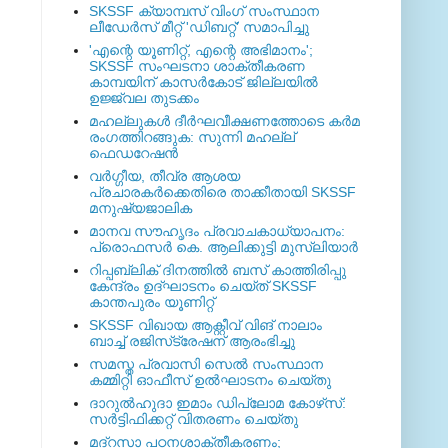
SKSSF ക്യാമ്പസ് വിംഗ് സംസ്ഥാന
ലീഡേർസ് മീറ്റ് 'ഡിബറ്റ്' സമാപിച്ചു
'എന്റെ യൂണിറ്റ്, എന്റെ അഭിമാനം';
SKSSF സംഘടനാ ശാക്തീകരണ
കാമ്പയിന് കാസര്‍കോട് ജില്ലയില്‍
ഉജ്ജ്വല തുടക്കം
മഹല്ലുകള്‍ ദീര്‍ഘവീക്ഷണത്തോടെ കര്‍മ
രംഗത്തിറങ്ങുക: സുന്നി മഹല്ല്
ഫെഡറേഷന്‍
വര്‍ഗ്ഗീയ, തീവ്ര ആശയ
പ്രചാരകര്‍ക്കെതിരെ താക്കീതായി SKSSF
മനുഷ്യജാലിക
മാനവ സൗഹൃദം പ്രവാചകാധ്യാപനം:
പ്രൊഫസർ കെ. ആലിക്കുട്ടി മുസ്ലിയാർ
റിപ്പബ്ലിക് ദിനത്തില്‍ ബസ് കാത്തിരിപ്പു
കേന്ദ്രം ഉദ്ഘാടനം ചെയ്ത്‌ SKSSF
കാന്തപുരം യൂണിറ്റ്
SKSSF വിഖായ ആക്റ്റീവ് വിങ് നാലാം
ബാച്ച് രജിസ്‌ട്രേഷന് ആരംഭിച്ചു
സമസ്ത പ്രവാസി സെല്‍ സംസ്ഥാന
കമ്മിറ്റി ഓഫീസ് ഉല്‍ഘാടനം ചെയ്തു
ദാറുല്‍ഹുദാ ഇമാം ഡിപ്ലോമ കോഴ്‌സ്:
സര്‍ട്ടിഫിക്കറ്റ് വിതരണം ചെയ്തു
മദ്‌റസാ പഠനശാക്തീകരണം;