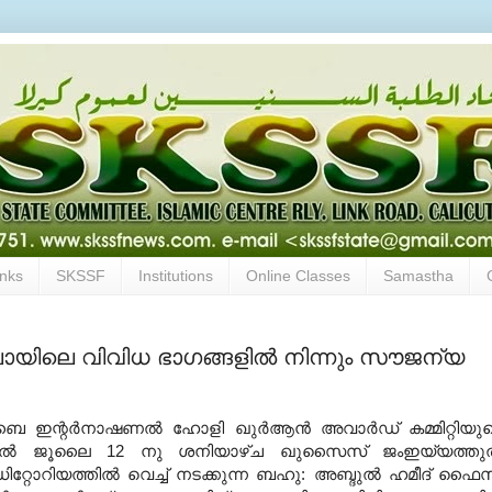
inks
SKSSF
Institutions
Online Classes
Samastha
യിലെ വിവിധ ഭാഗങ്ങളിൽ നിന്നും സൗജന്യ
ൈ ഇന്റർനാഷണൽ ഹോളി ഖുർആൻ അവാർഡ്‌ കമ്മിറ്റിയു
്തിൽ ജൂലൈ 12 നു ശനിയാഴ്ച ഖുസൈസ് ജംഇയ്യത്ത
്റോറിയത്തിൽ വെച്ച് നടക്കുന്ന ബഹു: അബ്ദുൽ ഹമീദ് ഫൈ