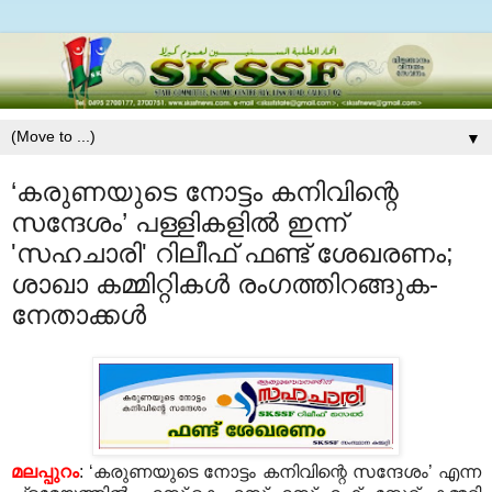
▼
‘കരുണയുടെ നോട്ടം കനിവിന്റെ
സന്ദേശം’ പള്ളികളില്‍ ഇന്ന്
'സഹചാരി' റിലീഫ്‌ ഫണ്ട്‌ ശേഖരണം;
ശാഖാ കമ്മിറ്റികൾ രംഗത്തിറങ്ങുക-
നേതാക്കൾ
മലപ്പുറം
: ‘കരുണയുടെ നോട്ടം കനിവിന്റെ സന്ദേശം’ എന്ന