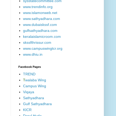
sysstatecommittee.com
www.trendinfo.org
www.islamonweb.net
www.sathyadhara.com
www.dubaiskssf.com
gulfsathyadhara.com
keralaislamicroom.com
skssfthrissur.com
www.campuswingtcr.org
www.dhiu.in
Facebook Pages
TREND
T
walaba Wing
Campus Wing
Viqaya
Sathyadhara
Gulf Sathyadhara
KICR
Darul Huda