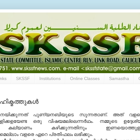
inks
SKSSF
Institutions
Online Classes
Samastha
ിക്മത്തുകള്‍
ം നയിക്കുന്നത് പുണ്യനബിയുടെ സുന്നതാണ്. അത് വള
ളിക്കളയേണ്ട ഒരു വിഷയമല്ലെന്നര്‍ഥം. നമ്മുടെ ഉദ്ദേശ്
ല് കല്യാണം കഴിക്കുന്നതിനും ഇണയൊത്തുള്
ുമെല്ലാം വളരെ ഏറെ പ്രതിഫലം ലഭിക്കും.