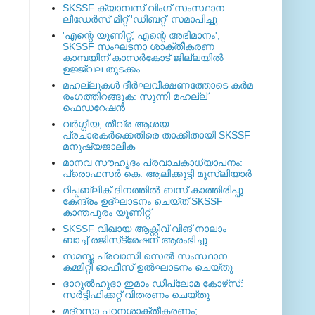
SKSSF ക്യാമ്പസ് വിംഗ് സംസ്ഥാന
ലീഡേർസ് മീറ്റ് 'ഡിബറ്റ്' സമാപിച്ചു
'എന്റെ യൂണിറ്റ്, എന്റെ അഭിമാനം';
SKSSF സംഘടനാ ശാക്തീകരണ
കാമ്പയിന് കാസര്‍കോട് ജില്ലയില്‍
ഉജ്ജ്വല തുടക്കം
മഹല്ലുകള്‍ ദീര്‍ഘവീക്ഷണത്തോടെ കര്‍മ
രംഗത്തിറങ്ങുക: സുന്നി മഹല്ല്
ഫെഡറേഷന്‍
വര്‍ഗ്ഗീയ, തീവ്ര ആശയ
പ്രചാരകര്‍ക്കെതിരെ താക്കീതായി SKSSF
മനുഷ്യജാലിക
മാനവ സൗഹൃദം പ്രവാചകാധ്യാപനം:
പ്രൊഫസർ കെ. ആലിക്കുട്ടി മുസ്ലിയാർ
റിപ്പബ്ലിക് ദിനത്തില്‍ ബസ് കാത്തിരിപ്പു
കേന്ദ്രം ഉദ്ഘാടനം ചെയ്ത്‌ SKSSF
കാന്തപുരം യൂണിറ്റ്
SKSSF വിഖായ ആക്റ്റീവ് വിങ് നാലാം
ബാച്ച് രജിസ്‌ട്രേഷന് ആരംഭിച്ചു
സമസ്ത പ്രവാസി സെല്‍ സംസ്ഥാന
കമ്മിറ്റി ഓഫീസ് ഉല്‍ഘാടനം ചെയ്തു
ദാറുല്‍ഹുദാ ഇമാം ഡിപ്ലോമ കോഴ്‌സ്:
സര്‍ട്ടിഫിക്കറ്റ് വിതരണം ചെയ്തു
മദ്‌റസാ പഠനശാക്തീകരണം;