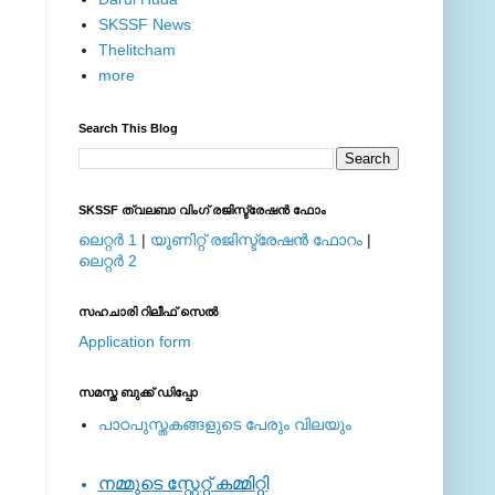
SKSSF News
Thelitcham
more
Search This Blog
SKSSF ത്വലബാ വിംഗ് രജിസ്ട്രേഷന്‍ ഫോം
ലെറ്റര്‍ 1
|
യൂണിറ്റ് രജിസ്ട്രേഷന്‍ ഫോറം
|
ലെറ്റര്‍ 2
സഹചാരി റിലീഫ് സെല്‍
Application form
സമസ്ത ബുക്ക് ഡിപ്പോ
പാഠപുസ്തകങ്ങളുടെ പേരും വിലയും
നമ്മുടെ സ്റ്റേറ്റ് കമ്മിറ്റി