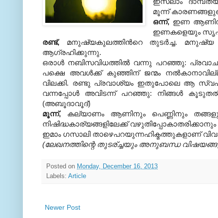
ഇസ്‌ലാം ദാമ്പത്യ
മൂന്ന് കാരണങ്ങളുണ്
ഒന്ന്,
ഇണ ആണിനും 
ഇണകളെയും സൃഷ്ടിച
രണ്ട്,
മനുഷ്യകുലത്തിന്‍റെ തുടര്‍ച്ച. മന
ആഗ്രഹിക്കുന്നു.
ഒരാള്‍ നബിസവിധത്തില്‍ വന്നു പറഞ്ഞു: പ്രവാചകര
പക്ഷെ അവള്‍ക്ക് കുഞ്ഞിന് ജന്മം നല്‍കാനാ
വിലക്കി. രണ്ടു പ്രവാശ്യം ഇതുപോലെ ആ സ്വഹാബി
വന്നപ്പോള്‍ അവിടന്ന് പറഞ്ഞു: നിങ്ങള്‍ കൂടുത
(അബൂദാവൂദ്)
മൂന്ന്,
കല്യാണം ആണിനും പെണ്ണിനും തങ്ങളുട
നിഷിദ്ധകാര്യങ്ങളിലേക്ക് വഴുതിപ്പോകാതരിക്കാനു
ഇമാം ഗസാലി താഴെപറയുന്നഹിക്മത്തുകളാണ് വിവാഹത്തിന
(ലേഖനത്തിന്റെ തുടര്ച്ചയും അനുബന്ധ വിഷയങ്
Posted on
Monday, December 16, 2013
Labels:
Article
Newer Post