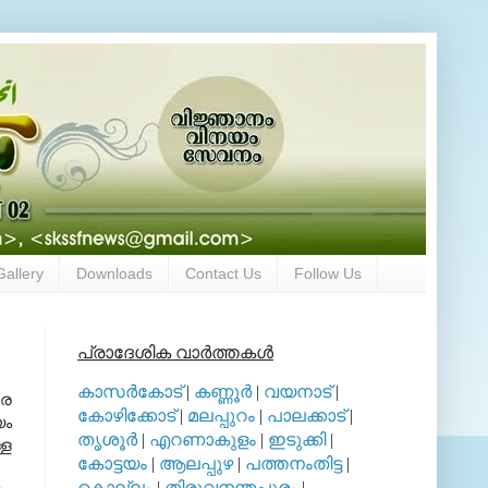
Gallery
Downloads
Contact Us
Follow Us
പ്രാദേശിക വാര്‍ത്തകള്‍
കാസര്‍കോട്
|
കണ്ണൂര്‍
|
വയനാട്
|
രെ
കോഴിക്കോട്
|
മലപ്പുറം
|
പാലക്കാട്
|
യം
തൃശൂര്‍
|
എറണാകുളം
|
ഇടുക്കി
|
ള
കോട്ടയം
|
ആലപ്പുഴ
|
പത്തനംതിട്ട
|
കൊല്ലം
|
തിരുവനന്തപുരം
|