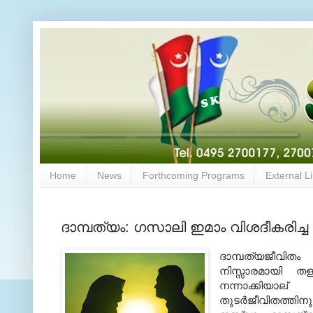
Home
News
Forthcoming Programs
External L
ദാമ്പത്യം: ഗസാലി ഇമാം വിശദീകരിച്ച ഹ
ദാമ്പത്യജീവിത
നിസ്സാരമായി തള്
നന്നാക്കിയാ
തുടര്‍ജീവിതത്തിന