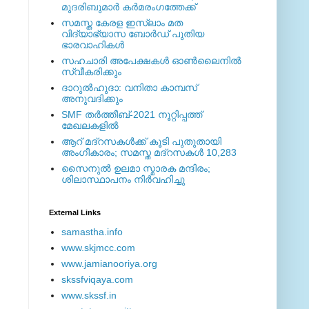
മുദരിബുമാര്‍ കര്‍മരംഗത്തേക്ക്
സമസ്ത കേരള ഇസ്ലാം മത
വിദ്യാഭ്യാസ ബോര്‍ഡ് പുതിയ
ഭാരവാഹികള്‍
സഹചാരി അപേക്ഷകൾ ഓൺലൈനിൽ
സ്വീകരിക്കും
ദാറുല്‍ഹുദാ: വനിതാ കാമ്പസ്
അനുവദിക്കും
SMF തര്‍ത്തീബ്-2021 നൂറ്റിപ്പത്ത്
മേഖലകളില്‍
ആറ് മദ്റസകള്‍ക്ക് കൂടി പുതുതായി
അംഗീകാരം; സമസ്ത മദ്റസകള്‍ 10,283
സൈനുല്‍ ഉലമാ സ്മാരക മന്ദിരം;
ശിലാസ്ഥാപനം നിര്‍വഹിച്ചു
External ‎Links
samastha.info
www.skjmcc.com
www.jamianooriya.org
skssfviqaya.com
www.skssf.in