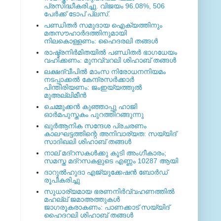
പ്രസിദ്ധീകരിച്ചു. വിജയം 96.08%, 506
പേര്‍ക്ക് ടോപ് പ്ലസ്.
പണ്ഡിതര്‍ സമുദായ ഐക്യത്തിനും
മതസൗഹാര്‍ദത്തിനുമായി
നിലകൊള്ളണം: ഹൈദരലി തങ്ങള്‍
രാഷ്ട്രനിര്‍മിതയില്‍ പണ്ഡിതര്‍ ഭാഗധേയം
വഹിക്കണം: മുനവ്വറലി ശിഹാബ് തങ്ങള്‍
ലക്ഷദ്വീപില്‍ മാംസ നിരോധനനിയമം
നടപ്പാക്കല്‍ കേന്ദ്രസര്‍ക്കാര്‍
പിന്തിരിയണം: ജംഇയ്യത്തുല്‍
മുഅല്ലിമീന്‍
ചെമ്മുക്കന്‍ കുഞ്ഞാപ്പു ഹാജി
ഓര്‍മപുസ്തകം പുറത്തിറങ്ങുന്നു
ഖുര്‍ആനിക സന്ദേശ പ്രചരണം
കാലഘട്ടത്തിന്റെ അനിവാര്യത: സയ്യിദ്
സാദിഖലി ശിഹാബ് തങ്ങള്‍
നാല് മദ്‌റസകള്‍ക്കു കൂടി അംഗീകാരം;
സമസ്ത മദ്‌റസകളുടെ എണ്ണം 10287 ആയി
ദാറുല്‍ഹുദാ എജ്യുക്കേഷന്‍ ബോര്‍ഡ്
രൂപീകരിച്ചു
സുധാര്യമായ ഭരണനിര്‍വ്വഹണത്തില്‍
മഹല്ല് ജമാഅത്തുകള്‍
ജാഗരൂകരാകണം: പാണക്കാട് സയ്യിദ്
ഹൈദറലി ശിഹാബ് തങ്ങള്‍