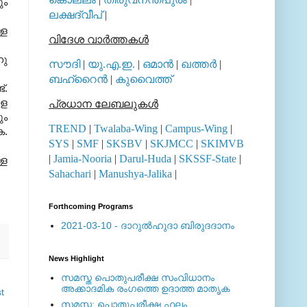
ും
ലക്ഷദ്വീപ്
|
്ള
വിദേശ വാര്‍ത്തകള്‍
ഹു
സൗദി
|
യു.എ.ഇ.
|
ഒമാന്‍
|
ഖത്തര്‍
|
ബഹ്റൈന്‍
|
കുവൈത്ത്
്.
ളെ
പ്രധാന ലേബലുകള്‍
ും
TREND
|
Twalaba-Wing
|
Campus-Wing
|
ക.
SYS
|
SMF
|
SKSBV
|
SKJMCC
|
SKIMVB
|
Jamia-Nooria
|
Darul-Huda
|
SKSSF-State
|
്ള
Sahachari
|
Manushya-Jalika
|
Forthcoming Programs
2021-03-10 - ദാറുല്‍ഹുദാ ബിരുദദാനം
News Highlight
സമസ്ത പൊതുപരീക്ഷ സംവിധാനം
അക്കാദമിക രംഗത്തെ ഉദാത്ത മാതൃക
t
സമസ്ത: പൊതുപരീക്ഷ ഫലം