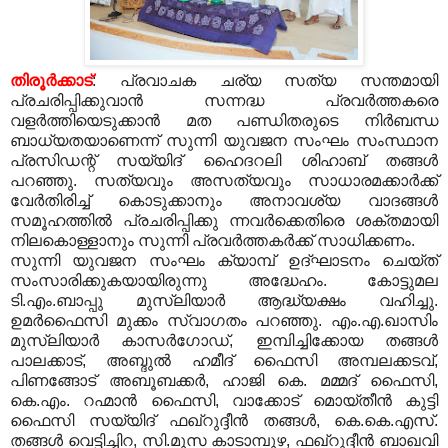
തിരൂര്‍ക്കാട്
: പ്രവാചക ചര്യ സത്യ സന്തമായി
പ്രചരിപ്പിക്കുവാന്‍ സന്നദ്ധ പ്രവര്‍ത്തകരെ
വളര്‍ത്തിയെടുക്കാന്‍ മത പണ്ഡിതരുടെ നിര്‍ബന്ധ
ബാധ്യതയാണെന്ന് സുന്നി യുവജന സംഘം സംസ്ഥാന
പ്രസിഡന്റ് സയ്യിദ് ഹൈദറലി ശിഹാബ് തങ്ങള്‍
പറഞ്ഞു. സത്യവും അസത്യവും സാധാരമക്കാര്‍ക്ക്
വേര്‍തിരിച്ച് കൊടുക്കാനും അനാവശ്യ വാദങ്ങള്‍
സമൂഹത്തില്‍ പ്രചരിപ്പിക്കു ന്നവര്‍ക്കെതിരെ ശക്തമായി
നിലകൊള്ളാനും സുന്നി പ്രവര്‍ത്തകര്‍ക്ക് സാധിക്കണം.
സുന്നി യുവജന സംഘം ക്യാമ്പ് ഉദ്ഘാടനം ചെയ്ത്
സംസാരിക്കുകയായിരുന്നു അദ്ധേഹം. കോട്ടുമല
ടി.എം.ബാപ്പു മുസ്‌ലിയാര്‍ ആദ്ധ്യക്ഷം വഹിച്ചു.
ഉമര്‍ഫൈസി മുക്കം സ്വാഗതം പറഞ്ഞു. എം.എ.ഖാസിം
മുസ്‌ലിയാര്‍ കാസര്‍ഗോഡ്, ഇമ്പിച്ചിക്കോയ തങ്ങള്‍
പാലക്കാട്, അബ്ദുല്‍ ഹമീദ് ഫൈസി അമ്പലക്കടവ്,
പിണങ്ങോട് അബൂബക്കര്‍,
ഹാജി കെ. മമ്മദ് ഫൈസി,
കെ.എം. റഹ്മാന്‍ ഫൈസി, വാക്കോട് മൊയ്തീന്‍ കുട്ടി
ഫൈസി സയ്യിദ് ഫഖ്‌റുദ്ദീന്‍ തങ്ങള്‍, കെ.കെ.എസ്.
തങ്ങള്‍ വെട്ടിച്ചിറ, സി.മൂസ കാടാമ്പുഴ, ഫഖ്‌റുദ്ദീന്‍ ബാഖവി