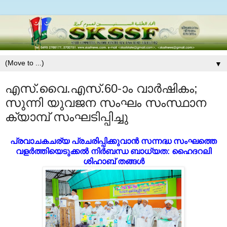
▼
എസ്.വൈ.എസ്.60-ാം വാര്‍ഷികം;
സുന്നി യുവജന സംഘം സംസ്ഥാന
ക്യാമ്പ് സംഘടിപ്പിച്ചു
പ്രവാചകചര്യ പ്രചരിപ്പിക്കുവാന്‍ സന്നദ്ധ സംഘത്തെ
വളര്‍ത്തിയെടുക്കല്‍ നിര്‍ബന്ധ ബാധ്യത: ഹൈദറലി
ശിഹാബ് തങ്ങള്‍