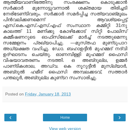
ആത്മീയവാണിഭത്തിനു സംരക്ഷണം കൊടുക്കാന്‍
സര്‍ക്കാര്‍ മുന്നോട്ടുവന്നാല്‍ ശക്തമായ തിരിച്ചടി
നേരിടേണ്‌ടിവരും. സര്‍ക്കാര്‍ സമര്‍പ്പിച്ച സത്യവാങ്‌മൂലം
പിന്‍വലിക്കണമെന്ന്‌ ആവശ്യപ്പെട്ട്‌
എസ്‌.കെ.എസ്‌.എസ്‌.എഫ്‌ സംസ്ഥാന കമ്മിറ്റി 31നു
കാലത്ത്‌ 11 മണിക്കു കോഴിക്കോട്‌ സിറ്റി പോലിസ്‌
കമ്മീഷണറുടെ ഓഫിസിലേക്ക്‌ മാര്‍ച്ച്‌ നടത്തുമെന്നു
സമ്മേളനം പ്രഖ്യാപിച്ചു. —മുസ്‌തഫ മുണ്‌ടുപാറ
അധ്യക്ഷത വഹിച്ചു. ഡോ. ബഹാഉദ്ദീന്‍ മുഹമ്മദ്‌ നദ്‌വി
ഉദ്‌ഘാടനം ചെയ്‌തു. ഓണമ്പിള്ളി മുഹമ്മദ്‌ ഫൈസി
വിഷയാവതരണം നടത്തി. ഒ അബ്‌ദുല്ല, ഉമ്മര്‍
പാണ്‌ടികശാല, അഡ്വ. കെ നൂറുദ്ദീന്‍ മുസ്‌ല്യാര്‍,
അബ്‌ദുല്‍ ഹമീദ്‌ ഫൈസി അമ്പലക്കടവ്‌, സത്താര്‍
പന്തലൂര്‍, അബ്‌ദുല്ല കുണ്‌ടറ സംസാരിച്ചു.
Posted on
Friday, January 18, 2013
‹
›
Home
View web version