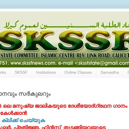
inks
SKSSF
Institutions
Online Classes
Samastha
ാനവും സര്‍കുലറും
013 ലെ
മനുഷ്യ ജാലികയുടെ
ദേശീയോദ്‌ഗ്രഥന ഗാനം
കേള്‍ക്കാന്‍
ക്ലിക്ക് ചെയ്യുക
ുലര്‍,
പ്രതിജ്ഞ, ഹിന്‍സ് തുടങ്ങിയവയുടെ