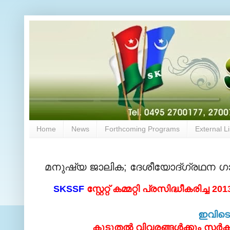
Home
News
Forthcoming Programs
External L
മനുഷ്യ ജാലിക; ദേശീയോദ്‌ഗ്രഥന ഗ
SKSSF
സ്റ്റേറ്റ് കമ്മറ്റി പ്രസിദ്ധീകരിച്ച 2
ഇവിടെ 
കൂടുതല്‍ വിവരങ്ങള്‍ക്കും സര്‍ക