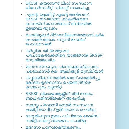
SKSSF ക്യാമ്പസ് വിംഗ് സംസ്ഥാന
ലീഡേർസ് മീറ്റ് 'ഡിബറ്റ്' സമാപിച്ചു
'എന്റെ യൂണിറ്റ്, എന്റെ അഭിമാനം';
SKSSF സംഘടനാ ശാക്തീകരണ
കാമ്പയിന് കാസര്‍കോട് ജില്ലയില്‍
ഉജ്ജ്വല തുടക്കം
മഹല്ലുകള്‍ ദീര്‍ഘവീക്ഷണത്തോടെ കര്‍മ
രംഗത്തിറങ്ങുക: സുന്നി മഹല്ല്
ഫെഡറേഷന്‍
വര്‍ഗ്ഗീയ, തീവ്ര ആശയ
പ്രചാരകര്‍ക്കെതിരെ താക്കീതായി SKSSF
മനുഷ്യജാലിക
മാനവ സൗഹൃദം പ്രവാചകാധ്യാപനം:
പ്രൊഫസർ കെ. ആലിക്കുട്ടി മുസ്ലിയാർ
റിപ്പബ്ലിക് ദിനത്തില്‍ ബസ് കാത്തിരിപ്പു
കേന്ദ്രം ഉദ്ഘാടനം ചെയ്ത്‌ SKSSF
കാന്തപുരം യൂണിറ്റ്
SKSSF വിഖായ ആക്റ്റീവ് വിങ് നാലാം
ബാച്ച് രജിസ്‌ട്രേഷന് ആരംഭിച്ചു
സമസ്ത പ്രവാസി സെല്‍ സംസ്ഥാന
കമ്മിറ്റി ഓഫീസ് ഉല്‍ഘാടനം ചെയ്തു
ദാറുല്‍ഹുദാ ഇമാം ഡിപ്ലോമ കോഴ്‌സ്:
സര്‍ട്ടിഫിക്കറ്റ് വിതരണം ചെയ്തു
മദ്‌റസാ പഠനശാക്തീകരണം;