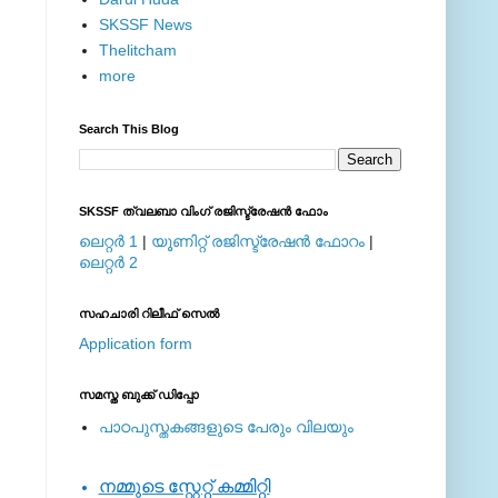
SKSSF News
Thelitcham
more
Search This Blog
SKSSF ത്വലബാ വിംഗ് രജിസ്ട്രേഷന്‍ ഫോം
ലെറ്റര്‍ 1
|
യൂണിറ്റ് രജിസ്ട്രേഷന്‍ ഫോറം
|
ലെറ്റര്‍ 2
സഹചാരി റിലീഫ് സെല്‍
Application form
സമസ്ത ബുക്ക് ഡിപ്പോ
പാഠപുസ്തകങ്ങളുടെ പേരും വിലയും
നമ്മുടെ സ്റ്റേറ്റ് കമ്മിറ്റി