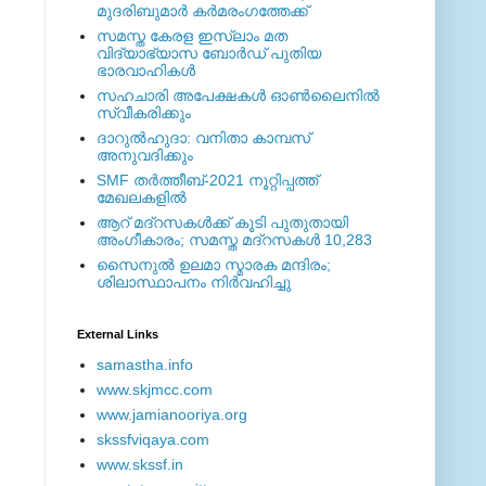
മുദരിബുമാര്‍ കര്‍മരംഗത്തേക്ക്
സമസ്ത കേരള ഇസ്ലാം മത
വിദ്യാഭ്യാസ ബോര്‍ഡ് പുതിയ
ഭാരവാഹികള്‍
സഹചാരി അപേക്ഷകൾ ഓൺലൈനിൽ
സ്വീകരിക്കും
ദാറുല്‍ഹുദാ: വനിതാ കാമ്പസ്
അനുവദിക്കും
SMF തര്‍ത്തീബ്-2021 നൂറ്റിപ്പത്ത്
മേഖലകളില്‍
ആറ് മദ്റസകള്‍ക്ക് കൂടി പുതുതായി
അംഗീകാരം; സമസ്ത മദ്റസകള്‍ 10,283
സൈനുല്‍ ഉലമാ സ്മാരക മന്ദിരം;
ശിലാസ്ഥാപനം നിര്‍വഹിച്ചു
External ‎Links
samastha.info
www.skjmcc.com
www.jamianooriya.org
skssfviqaya.com
www.skssf.in