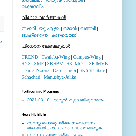
ലക്ഷദ്വീപ്
|
വിദേശ വാര്‍ത്തകള്‍
സൗദി
|
യു.എ.ഇ.
|
ഒമാന്‍
|
ഖത്തര്‍
|
ബഹ്റൈന്‍
|
കുവൈത്ത്
t
പ്രധാന ലേബലുകള്‍
TREND
|
Twalaba-Wing
|
Campus-Wing
|
SYS
|
SMF
|
SKSBV
|
SKJMCC
|
SKIMVB
|
Jamia-Nooria
|
Darul-Huda
|
SKSSF-State
|
Sahachari
|
Manushya-Jalika
|
Forthcoming Programs
2021-03-10 - ദാറുല്‍ഹുദാ ബിരുദദാനം
News Highlight
സമസ്ത പൊതുപരീക്ഷ സംവിധാനം
അക്കാദമിക രംഗത്തെ ഉദാത്ത മാതൃക
സമസ്ത: പൊതുപരീക്ഷ ഫലം