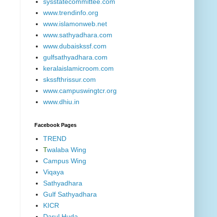
sysstatecommittee.com
www.trendinfo.org
www.islamonweb.net
www.sathyadhara.com
www.dubaiskssf.com
gulfsathyadhara.com
keralaislamicroom.com
skssfthrissur.com
www.campuswingtcr.org
www.dhiu.in
Facebook Pages
TREND
T
walaba Wing
Campus Wing
Viqaya
Sathyadhara
Gulf Sathyadhara
KICR
Darul Huda