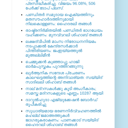
പ്രസിദ്ധീകരിച്ചു. വിജയം 96.08%, 506
പേര്‍ക്ക് ടോപ് പ്ലസ്.
പണ്ഡിതര്‍ സമുദായ ഐക്യത്തിനും
മതസൗഹാര്‍ദത്തിനുമായി
നിലകൊള്ളണം: ഹൈദരലി തങ്ങള്‍
രാഷ്ട്രനിര്‍മിതയില്‍ പണ്ഡിതര്‍ ഭാഗധേയം
വഹിക്കണം: മുനവ്വറലി ശിഹാബ് തങ്ങള്‍
ലക്ഷദ്വീപില്‍ മാംസ നിരോധനനിയമം
നടപ്പാക്കല്‍ കേന്ദ്രസര്‍ക്കാര്‍
പിന്തിരിയണം: ജംഇയ്യത്തുല്‍
മുഅല്ലിമീന്‍
ചെമ്മുക്കന്‍ കുഞ്ഞാപ്പു ഹാജി
ഓര്‍മപുസ്തകം പുറത്തിറങ്ങുന്നു
ഖുര്‍ആനിക സന്ദേശ പ്രചരണം
കാലഘട്ടത്തിന്റെ അനിവാര്യത: സയ്യിദ്
സാദിഖലി ശിഹാബ് തങ്ങള്‍
നാല് മദ്‌റസകള്‍ക്കു കൂടി അംഗീകാരം;
സമസ്ത മദ്‌റസകളുടെ എണ്ണം 10287 ആയി
ദാറുല്‍ഹുദാ എജ്യുക്കേഷന്‍ ബോര്‍ഡ്
രൂപീകരിച്ചു
സുധാര്യമായ ഭരണനിര്‍വ്വഹണത്തില്‍
മഹല്ല് ജമാഅത്തുകള്‍
ജാഗരൂകരാകണം: പാണക്കാട് സയ്യിദ്
ഹൈദറലി ശിഹാബ് തങ്ങള്‍