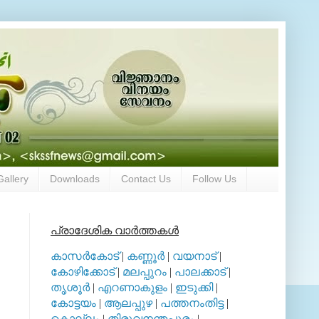
Gallery
Downloads
Contact Us
Follow Us
പ്രാദേശിക വാര്‍ത്തകള്‍
കാസര്‍കോട്
|
കണ്ണൂര്‍
|
വയനാട്
|
കോഴിക്കോട്
|
മലപ്പുറം
|
പാലക്കാട്
|
തൃശൂര്‍
|
എറണാകുളം
|
ഇടുക്കി
|
കോട്ടയം
|
ആലപ്പുഴ
|
പത്തനംതിട്ട
|
കൊല്ലം
|
തിരുവനന്തപുരം
|