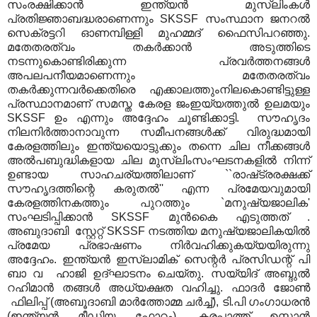
സംരക്ഷിക്കാന്‍ ഇന്ത്യന്‍ മുസ്‍ലിംകള്‍
പ്രതിജ്ഞാബദ്ധരാണെന്നും SKSSF സംസ്ഥാന ജനറല്‍
സെക്രട്ടറി ഓണമ്പിള്ളി മുഹമ്മദ്‌ ഫൈസിപറഞ്ഞു.
മതേതരത്വം തകര്‍ക്കാന്‍ അടുത്തിടെ
നടന്നുകൊണ്ടിരിക്കുന്ന പ്രവര്‍ത്തനങ്ങള്‍
അപലപനീയമാണെന്നും മതേതരത്വം
തകര്‍ക്കുന്നവര്‍ക്കെതിരെ എക്കാലത്തുംനിലകൊണ്ടിട്ടുള്ള
പ്രസ്ഥാനമാണ് സമസ്ത കേരള ജംഇയ്യത്തുല്‍ ഉലമയും
SKSSF ഉം എന്നും അദ്ദേഹം ചൂണ്ടിക്കാട്ടി. സൗഹൃദം
നിലനിര്‍ത്താനാവുന്ന സമീപനങ്ങള്‍ക്ക്‌ വിരുദ്ധമായി
കേരളത്തിലും ഇന്ത്യയൊട്ടുക്കും തന്നെ ചില നീക്കങ്ങള്‍
അല്‍പബുദ്ധികളായ ചില മുസ്‌ലിംസംഘടനകളില്‍ നിന്ന്‌
ഉണ്ടായ സാഹചര്യത്തിലാണ്‌ ``രാഷ്‌ട്രരക്ഷക്ക്‌
സൗഹൃദത്തിന്റെ കരുതല്‍'' എന്ന പ്രമേയവുമായി
കേരളത്തിനകത്തും പുറത്തും `മനുഷ്യജാലിക'
സംഘടിപ്പിക്കാന്‍ SKSSF മുന്‍കൈ എടുത്തത്‌ .
അബുദാബി ‍ സ്റ്റേറ്റ് SKSSF നടത്തിയ മനുഷ്യജാലികയില്‍
പ്രമേയ പ്രഭാഷണം നിര്‍വഹിക്കുകയ്യയിരുന്നു
അദ്ദേഹം. ഇന്ത്യന്‍ ഇസ്ലാമിക്‌ സെന്റര്‍ പ്രസിഡന്റ്‌ പി
ബാ വ ഹാജി ഉദ്ഘാടനം ചെയ്തു. സയ്യിദ് അബ്ദുല്‍
റഹിമാന്‍ തങ്ങള്‍ അധ്യക്ഷത വഹിച്ചു. ഫാദര്‍ ജോണ്‍
ഫിലിപ്പ് (അബൂദാബി മാര്‍ത്തോമ്മ ചര്‍ച്ച്), ടി.പി ഗംഗാധരന്‍
(ഇന്ത്യന്‍ മീഡിയ ഫോറം), കരപ്പാത്ത് ഉസ്മാന്‍