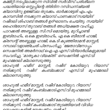
കമ്മിറ്റി നടപ്പിലാക്കുന്ന സിവില്‍ സര്‍വീസ് പരിശീലന
പദ്ധതിയായ സ്റ്റെപ്പിന്റെ ത്രിദിന റസിഡന്ഷ്യല്‍
ക്യാമ്പിനു ഉജ്ജ്വല തുടക്കം. ഓര്‍ക്കാട്ടേരി എം.എം
കാമ്പസില്‍ നടക്കുന്ന ക്യാമ്പ്‌ പാണക്കാട് സയ്യിദ്
റഷീദലി ശിഹാബ് തങ്ങള്‍ ഉദ്ഘാടനം ചെയ്തു. സയ്യിദ്
ഹൈദ്രോസ് തുറാബ് തങ്ങള്‍ അധ്യക്ഷത വഹിച്ചു.
പാറക്കല്‍ അബ്ദുള്ള, സി.സി മൊയ്തു, മുറിച്ചാണ്ടി
ഇബ്രാഹിം, ഒ.കെ ഇബ്രാഹിം, എ.കെ ബീരാന്‍ ഹാജി,
ക്രസന്റ് അബ്ദുള്ള ഹാജി, കെ.ടി കുഞ്ഞിരാമന്‍ മാസ്റ്റര്‍,
റസാഖ് വളാഞ്ചേരി പ്രസംഗിച്ചു. 'ജേതാവിനോപ്പം'
സെഷനില്‍ അമര്‍നാഥ് ഐ.എ.എസ് വിദ്യാര്‍ഥികളുമായി
സംവദിച്ചു. 'മാതൃകാ വ്യക്തി ' സെഷനില്‍ എസ്.വി
മുഹമ്മദലി ക്ലാസെടുത്തു.
ശാഹുല്‍ ഹമീദ് മാസ്റ്റര്‍, റഷീദ് കോടിയുറ, റിയാസ്
നരിക്കുനി, റഷീദ് കംബ്ലക്കാട് എസ്.വി മുഹമ്മദലി
ക്ലാസെടുത്തു.
ശാഹുല്‍ ഹമീദ് മാസ്റ്റര്‍, റഷീദ് കോടിയുറ, റിയാസ്
നരിക്കുനി, റഷീദ് കംബ്ലക്കാട്
എസ്.വി മുഹമ്മദലി
ക്ലാസെടുത്തു.
ശാഹുല്‍ ഹമീദ് മാസ്റ്റര്‍, റഷീദ് കോടിയുറ, റിയാസ്
നരിക്കുനി, റഷീദ് കംബ്ലക്കാട്
തുടങ്ങിയവര്‍ വിവിധ
സെഷനുകളില്‍ നേതൃത്വം നല്‍കി.