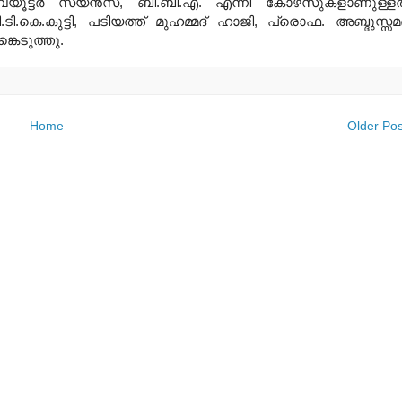
യൂട്ടര്‍ സയന്‍സ്, ബി.ബി.എ. എന്നീ കോഴ്‌സുകളാണുള്ളത
ി.കെ.കുട്ടി, പടിയത്ത് മുഹമ്മദ് ഹാജി, പ്രൊഫ. അബ്ദുസ്സമദ
്കെടുത്തു.
Home
Older Pos