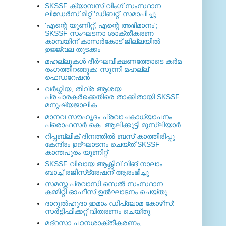
SKSSF ക്യാമ്പസ് വിംഗ് സംസ്ഥാന
ലീഡേർസ് മീറ്റ് 'ഡിബറ്റ്' സമാപിച്ചു
'എന്റെ യൂണിറ്റ്, എന്റെ അഭിമാനം';
SKSSF സംഘടനാ ശാക്തീകരണ
കാമ്പയിന് കാസര്‍കോട് ജില്ലയില്‍
ഉജ്ജ്വല തുടക്കം
മഹല്ലുകള്‍ ദീര്‍ഘവീക്ഷണത്തോടെ കര്‍മ
രംഗത്തിറങ്ങുക: സുന്നി മഹല്ല്
ഫെഡറേഷന്‍
വര്‍ഗ്ഗീയ, തീവ്ര ആശയ
പ്രചാരകര്‍ക്കെതിരെ താക്കീതായി SKSSF
മനുഷ്യജാലിക
മാനവ സൗഹൃദം പ്രവാചകാധ്യാപനം:
പ്രൊഫസർ കെ. ആലിക്കുട്ടി മുസ്ലിയാർ
റിപ്പബ്ലിക് ദിനത്തില്‍ ബസ് കാത്തിരിപ്പു
കേന്ദ്രം ഉദ്ഘാടനം ചെയ്ത്‌ SKSSF
കാന്തപുരം യൂണിറ്റ്
SKSSF വിഖായ ആക്റ്റീവ് വിങ് നാലാം
ബാച്ച് രജിസ്‌ട്രേഷന് ആരംഭിച്ചു
സമസ്ത പ്രവാസി സെല്‍ സംസ്ഥാന
കമ്മിറ്റി ഓഫീസ് ഉല്‍ഘാടനം ചെയ്തു
ദാറുല്‍ഹുദാ ഇമാം ഡിപ്ലോമ കോഴ്‌സ്:
സര്‍ട്ടിഫിക്കറ്റ് വിതരണം ചെയ്തു
മദ്‌റസാ പഠനശാക്തീകരണം;