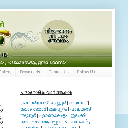
Gallery
Downloads
Contact Us
Follow Us
പ്രാദേശിക വാര്‍ത്തകള്‍
കാസര്‍കോട്
|
കണ്ണൂര്‍
|
വയനാട്
|
്ച
കോഴിക്കോട്
|
മലപ്പുറം
|
പാലക്കാട്
|
്‍
തൃശൂര്‍
|
എറണാകുളം
|
ഇടുക്കി
|
ും
കോട്ടയം
|
ആലപ്പുഴ
|
പത്തനംതിട്ട
|
്‍
കൊല്ലം
|
തിരുവനന്തപുരം
|