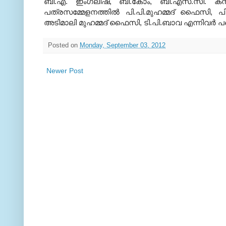
ബി.എ. ഇംഗ്ലീഷ്, ബി.കോം, ബി.എസ്.സി. കമ്പ്
പത്രസമ്മേളനത്തില്‍ പി.പി.മുഹമ്മദ് ഫൈസി, പി.ട
അടിമാലി മുഹമ്മദ് ഫൈസി, ടി.പി.ബാവ എന്നിവര്‍ പങ
Posted on
Monday, September 03, 2012
Newer Post