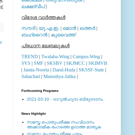
്.
ലക്ഷദ്വീപ്
|
്,
വിദേശ വാര്‍ത്തകള്‍
സൗദി
|
യു.എ.ഇ.
|
ഒമാന്‍
|
ഖത്തര്‍
|
ബഹ്റൈന്‍
|
കുവൈത്ത്
t
പ്രധാന ലേബലുകള്‍
TREND
|
Twalaba-Wing
|
Campus-Wing
|
SYS
|
SMF
|
SKSBV
|
SKJMCC
|
SKIMVB
|
Jamia-Nooria
|
Darul-Huda
|
SKSSF-State
|
Sahachari
|
Manushya-Jalika
|
Forthcoming Programs
2021-03-10 - ദാറുല്‍ഹുദാ ബിരുദദാനം
News Highlight
സമസ്ത പൊതുപരീക്ഷ സംവിധാനം
അക്കാദമിക രംഗത്തെ ഉദാത്ത മാതൃക
സമസ്ത: പൊതുപരീക്ഷ ഫലം