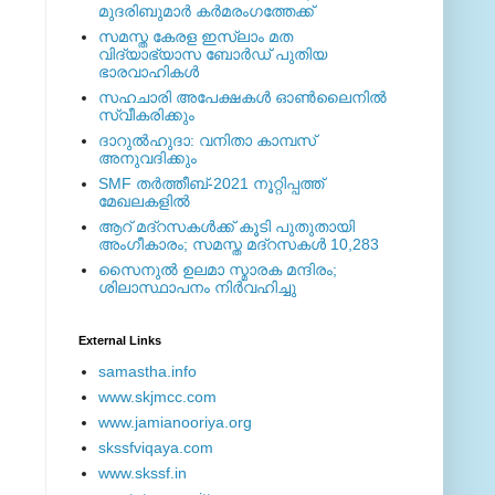
മുദരിബുമാര്‍ കര്‍മരംഗത്തേക്ക്
സമസ്ത കേരള ഇസ്ലാം മത
വിദ്യാഭ്യാസ ബോര്‍ഡ് പുതിയ
ഭാരവാഹികള്‍
സഹചാരി അപേക്ഷകൾ ഓൺലൈനിൽ
സ്വീകരിക്കും
ദാറുല്‍ഹുദാ: വനിതാ കാമ്പസ്
അനുവദിക്കും
SMF തര്‍ത്തീബ്-2021 നൂറ്റിപ്പത്ത്
മേഖലകളില്‍
ആറ് മദ്റസകള്‍ക്ക് കൂടി പുതുതായി
അംഗീകാരം; സമസ്ത മദ്റസകള്‍ 10,283
സൈനുല്‍ ഉലമാ സ്മാരക മന്ദിരം;
ശിലാസ്ഥാപനം നിര്‍വഹിച്ചു
External ‎Links
samastha.info
www.skjmcc.com
www.jamianooriya.org
skssfviqaya.com
www.skssf.in