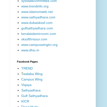
sysstatecommittee.com
www.trendinfo.org
www.islamonweb.net
www.sathyadhara.com
www.dubaiskssf.com
gulfsathyadhara.com
keralaislamicroom.com
skssfthrissur.com
www.campuswingtcr.org
www.dhiu.in
Facebook Pages
TREND
T
walaba Wing
Campus Wing
Viqaya
Sathyadhara
Gulf Sathyadhara
KICR
Darul Huda