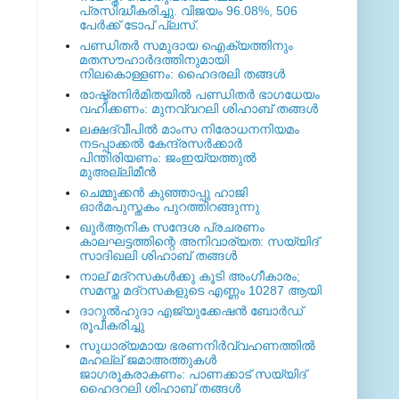
പ്രസിദ്ധീകരിച്ചു. വിജയം 96.08%, 506
പേര്‍ക്ക് ടോപ് പ്ലസ്.
പണ്ഡിതര്‍ സമുദായ ഐക്യത്തിനും
മതസൗഹാര്‍ദത്തിനുമായി
നിലകൊള്ളണം: ഹൈദരലി തങ്ങള്‍
രാഷ്ട്രനിര്‍മിതയില്‍ പണ്ഡിതര്‍ ഭാഗധേയം
വഹിക്കണം: മുനവ്വറലി ശിഹാബ് തങ്ങള്‍
ലക്ഷദ്വീപില്‍ മാംസ നിരോധനനിയമം
നടപ്പാക്കല്‍ കേന്ദ്രസര്‍ക്കാര്‍
പിന്തിരിയണം: ജംഇയ്യത്തുല്‍
മുഅല്ലിമീന്‍
ചെമ്മുക്കന്‍ കുഞ്ഞാപ്പു ഹാജി
ഓര്‍മപുസ്തകം പുറത്തിറങ്ങുന്നു
ഖുര്‍ആനിക സന്ദേശ പ്രചരണം
കാലഘട്ടത്തിന്റെ അനിവാര്യത: സയ്യിദ്
സാദിഖലി ശിഹാബ് തങ്ങള്‍
നാല് മദ്‌റസകള്‍ക്കു കൂടി അംഗീകാരം;
സമസ്ത മദ്‌റസകളുടെ എണ്ണം 10287 ആയി
ദാറുല്‍ഹുദാ എജ്യുക്കേഷന്‍ ബോര്‍ഡ്
രൂപീകരിച്ചു
സുധാര്യമായ ഭരണനിര്‍വ്വഹണത്തില്‍
മഹല്ല് ജമാഅത്തുകള്‍
ജാഗരൂകരാകണം: പാണക്കാട് സയ്യിദ്
ഹൈദറലി ശിഹാബ് തങ്ങള്‍