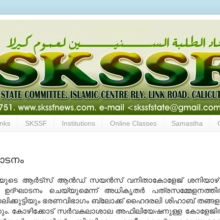
inks
SKSSF
Institutions
Online Classes
Samastha
ഘാടനം
നയുടെ ആര്‍ട്‌സ് ആന്‍ഡ് സയന്‍സ് വനിതാകോളേജ് ശനിയാഴ
ബ് ഉദ്ഘാടനം ചെയ്യുമെന്ന് അധികൃതര്‍ പത്രസമ്മേളനത്തില
ഞ്ഞാലിക്കുട്ടിയും ഭരണവിഭാഗം ബ്ലോക്ക് ഹൈദരലി ശിഹാബ് തങ്ങള
കൊടുക്കും. കോഴിക്കോട് സര്‍വകലാശാല അഫിലിയേഷനുള്ള കോളേജില