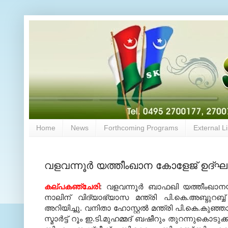
Home
News
Forthcoming Programs
External L
വളവന്നൂര്‍ യത്തീംഖാന കോളേജ് ഉദ്
കല്പകഞ്ചേരി
: വളവന്നൂര്‍ ബാഫഖി യത്തീംഖാ
നാലിന് വിദ്യാഭ്യാസ മന്ത്രി പി.കെ.അബ്ദുറബ്
അറിയിച്ചു. വനിതാ ഹോസ്റ്റല്‍ മന്ത്രി പി.കെ.കു
സ്മാര്‍ട്ട് റൂം ഇ.ടി.മുഹമ്മദ് ബഷീറും തുറന്നു