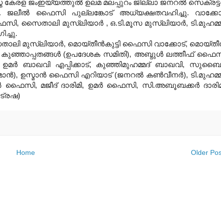
ള ജംഇയ്യത്തുല്‍ ഉലമ മലപ്പുറം ജില്ലാ ജനറല്‍ സെക്രട്ട
. ജലീല്‍ ഫൈസി പുല്ലങ്കോട് അധ്യക്ഷതവഹിച്ചു. വാക്കോ
, സൈതാലി മുസ്‌ലിയാര്‍ , ഒ.ടി.മൂസ മുസ്‌ലിയാര്‍, ടി.മുഹമ്മ
ച്ചു.
താലി മുസ്‌ലിയാര്‍, മൊയ്തീന്‍കുട്ടി ഫൈസി വാക്കോട്, മൊയ്തീന
, കുഞ്ഞാപ്പതങ്ങള്‍ (ഉപദേശക സമിതി), അബ്ദുള്‍ ലത്തീഫ് ഫൈ
്‍, ഉമര്‍ ബാഖവി എപ്പിക്കാട്, കുഞ്ഞിമുഹമ്മദ് ബാഖവി, സുബൈര
്‍), ഉസ്മാന്‍ ഫൈസി എറിയാട് (ജനറല്‍ കണ്‍വീനര്‍), ടി.മുഹമ്മ
കര്‍ ഫൈസി, മജീദ് ദാരിമി, ഉമര്‍ ഫൈസി, സി.അബൂബക്കര്‍ ദാരിമ
ട്രഷ)
Home
Older Pos