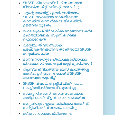
SKSSF ക്യാമ്പസ് വിംഗ് സംസ്ഥാന
ലീഡേർസ് മീറ്റ് 'ഡിബറ്റ്' സമാപിച്ചു
'എന്റെ യൂണിറ്റ്, എന്റെ അഭിമാനം';
SKSSF സംഘടനാ ശാക്തീകരണ
കാമ്പയിന് കാസര്‍കോട് ജില്ലയില്‍
ഉജ്ജ്വല തുടക്കം
മഹല്ലുകള്‍ ദീര്‍ഘവീക്ഷണത്തോടെ കര്‍മ
രംഗത്തിറങ്ങുക: സുന്നി മഹല്ല്
ഫെഡറേഷന്‍
വര്‍ഗ്ഗീയ, തീവ്ര ആശയ
പ്രചാരകര്‍ക്കെതിരെ താക്കീതായി SKSSF
മനുഷ്യജാലിക
മാനവ സൗഹൃദം പ്രവാചകാധ്യാപനം:
പ്രൊഫസർ കെ. ആലിക്കുട്ടി മുസ്ലിയാർ
റിപ്പബ്ലിക് ദിനത്തില്‍ ബസ് കാത്തിരിപ്പു
കേന്ദ്രം ഉദ്ഘാടനം ചെയ്ത്‌ SKSSF
കാന്തപുരം യൂണിറ്റ്
SKSSF വിഖായ ആക്റ്റീവ് വിങ് നാലാം
ബാച്ച് രജിസ്‌ട്രേഷന് ആരംഭിച്ചു
സമസ്ത പ്രവാസി സെല്‍ സംസ്ഥാന
കമ്മിറ്റി ഓഫീസ് ഉല്‍ഘാടനം ചെയ്തു
ദാറുല്‍ഹുദാ ഇമാം ഡിപ്ലോമ കോഴ്‌സ്:
സര്‍ട്ടിഫിക്കറ്റ് വിതരണം ചെയ്തു
മദ്‌റസാ പഠനശാക്തീകരണം;