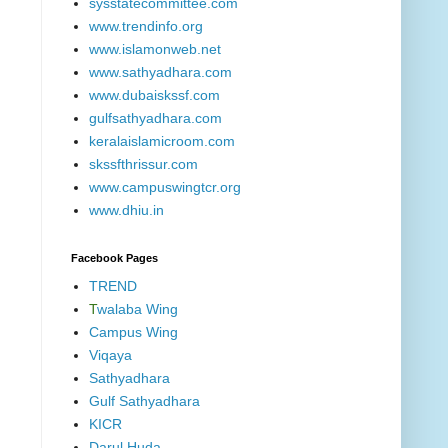
sysstatecommittee.com
www.trendinfo.org
www.islamonweb.net
www.sathyadhara.com
www.dubaiskssf.com
gulfsathyadhara.com
keralaislamicroom.com
skssfthrissur.com
www.campuswingtcr.org
www.dhiu.in
Facebook Pages
TREND
T
walaba Wing
Campus Wing
Viqaya
Sathyadhara
Gulf Sathyadhara
KICR
Darul Huda