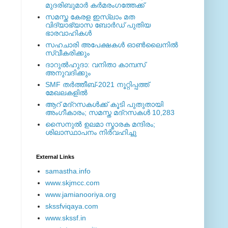
മുദരിബുമാര്‍ കര്‍മരംഗത്തേക്ക്
സമസ്ത കേരള ഇസ്ലാം മത
വിദ്യാഭ്യാസ ബോര്‍ഡ് പുതിയ
ഭാരവാഹികള്‍
സഹചാരി അപേക്ഷകൾ ഓൺലൈനിൽ
സ്വീകരിക്കും
ദാറുല്‍ഹുദാ: വനിതാ കാമ്പസ്
അനുവദിക്കും
SMF തര്‍ത്തീബ്-2021 നൂറ്റിപ്പത്ത്
മേഖലകളില്‍
ആറ് മദ്റസകള്‍ക്ക് കൂടി പുതുതായി
അംഗീകാരം; സമസ്ത മദ്റസകള്‍ 10,283
സൈനുല്‍ ഉലമാ സ്മാരക മന്ദിരം;
ശിലാസ്ഥാപനം നിര്‍വഹിച്ചു
External ‎Links
samastha.info
www.skjmcc.com
www.jamianooriya.org
skssfviqaya.com
www.skssf.in