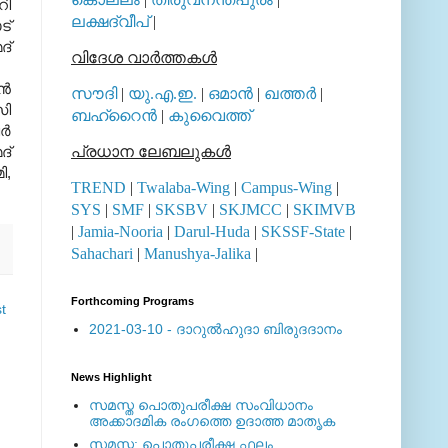
റി
ലക്ഷദ്വീപ്
|
ട്
ദ്
വിദേശ വാര്‍ത്തകള്‍
്‍
സൗദി
|
യു.എ.ഇ.
|
ഒമാന്‍
|
ഖത്തര്‍
|
സി
ബഹ്റൈന്‍
|
കുവൈത്ത്
്‍
ദ്
പ്രധാന ലേബലുകള്‍
ി,
TREND
|
Twalaba-Wing
|
Campus-Wing
|
SYS
|
SMF
|
SKSBV
|
SKJMCC
|
SKIMVB
|
Jamia-Nooria
|
Darul-Huda
|
SKSSF-State
|
Sahachari
|
Manushya-Jalika
|
Forthcoming Programs
t
2021-03-10 - ദാറുല്‍ഹുദാ ബിരുദദാനം
News Highlight
സമസ്ത പൊതുപരീക്ഷ സംവിധാനം
അക്കാദമിക രംഗത്തെ ഉദാത്ത മാതൃക
സമസ്ത: പൊതുപരീക്ഷ ഫലം