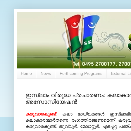
Home
News
Forthcoming Programs
External L
ഇസ്‌ലാം വിരുദ്ധ പ്രചാരണം: കലാകാരന
അസോസിയേഷന്‍
കരുവാരകുണ്ട്
: കലാ മാധ്യമങ്ങള്‍ ഇസ്‌ലാമ
കലാകാരന്മാര്‍തന്നെ രംഗത്തിറങ്ങണമെന്ന് ക
കരുവാരകുണ്ട്, തുവ്വൂര്‍, മേലാറ്റൂര്‍, എടപ്പ