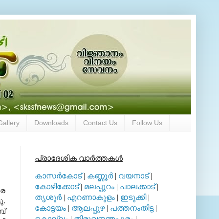
Gallery
Downloads
Contact Us
Follow Us
പ്രാദേശിക വാര്‍ത്തകള്‍
കാസര്‍കോട്
|
കണ്ണൂര്‍
|
വയനാട്
|
കോഴിക്കോട്
|
മലപ്പുറം
|
പാലക്കാട്
|
രെ
തൃശൂര്‍
|
എറണാകുളം
|
ഇടുക്കി
|
ു.
കോട്ടയം
|
ആലപ്പുഴ
|
പത്തനംതിട്ട
|
ബ്
കൊല്ലം
|
തിരുവനന്തപുരം
|