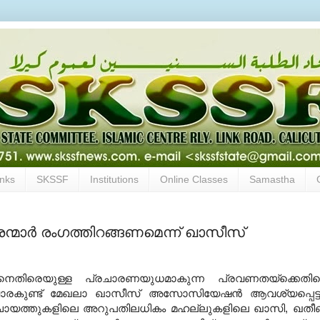
inks
SKSSF
Institutions
Online Classes
Samastha
്മാര്‍ രംഗത്തിറങ്ങണമെന്ന് ഖാസീസ്
ിനെതിരെയുള്ള പ്രചാരണയുധമാകുന്ന പ്രവണതയ്‌ക്കെതി
രുവാരകുണ്ട് മേഖലാ ഖാസീസ് അസോസിയേഷന്‍ ആവശ്യപ്പെട്ട
റ്റ പഞ്ചായത്തുകളിലെ അറുപതിലധികം മഹല്ലുകളിലെ ഖാസി, ഖതീ