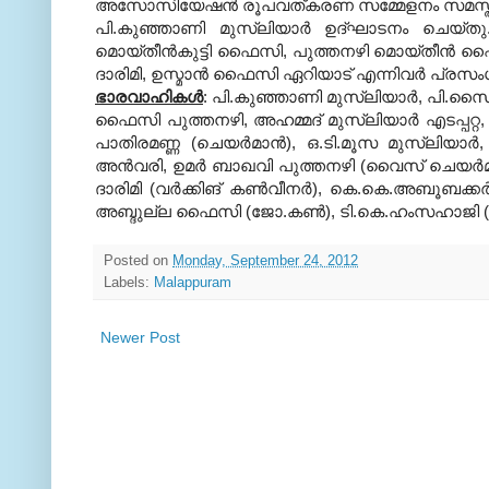
അസോസിയേഷന്‍ രൂപവത്കരണ സമ്മേളനം സമസ്ത കേര
പി.കുഞ്ഞാണി മുസ്‌ലിയാര്‍ ഉദ്ഘാടനം ചെയ്തു
മൊയ്തീന്‍കുട്ടി ഫൈസി, പുത്തനഴി മൊയ്തീന്‍ ഫൈസി
ദാരിമി, ഉസ്മാന്‍ ഫൈസി ഏറിയാട് എന്നിവര്‍ പ്രസംഗി
ഭാരവാഹികള്‍
: പി.കുഞ്ഞാണി മുസ്‌ലിയാര്‍, പി.സൈ
ഫൈസി പുത്തനഴി, അഹമ്മദ് മുസ്‌ലിയാര്‍ എടപ്പറ്റ
പാതിരമണ്ണ (ചെയര്‍മാന്‍), ഒ.ടി.മൂസ മുസ്‌ലിയാര
അന്‍വരി, ഉമര്‍ ബാഖവി പുത്തനഴി (വൈസ് ചെയര്‍മാന
ദാരിമി (വര്‍ക്കിങ് കണ്‍വീനര്‍), കെ.കെ.അബൂബക്
അബ്ദുല്ല ഫൈസി (ജോ.കണ്‍), ടി.കെ.ഹംസഹാജി (
Posted on
Monday, September 24, 2012
Labels:
Malappuram
Newer Post