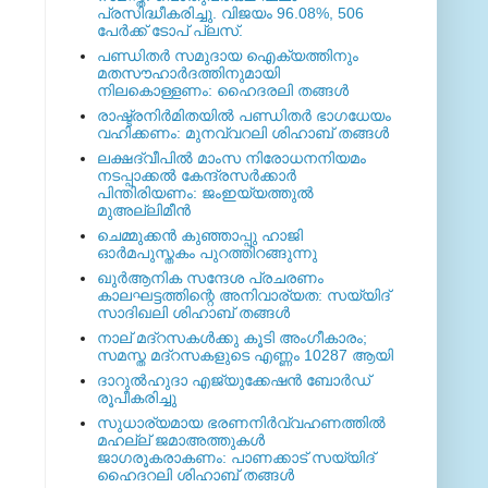
പ്രസിദ്ധീകരിച്ചു. വിജയം 96.08%, 506
പേര്‍ക്ക് ടോപ് പ്ലസ്.
പണ്ഡിതര്‍ സമുദായ ഐക്യത്തിനും
മതസൗഹാര്‍ദത്തിനുമായി
നിലകൊള്ളണം: ഹൈദരലി തങ്ങള്‍
രാഷ്ട്രനിര്‍മിതയില്‍ പണ്ഡിതര്‍ ഭാഗധേയം
വഹിക്കണം: മുനവ്വറലി ശിഹാബ് തങ്ങള്‍
ലക്ഷദ്വീപില്‍ മാംസ നിരോധനനിയമം
നടപ്പാക്കല്‍ കേന്ദ്രസര്‍ക്കാര്‍
പിന്തിരിയണം: ജംഇയ്യത്തുല്‍
മുഅല്ലിമീന്‍
ചെമ്മുക്കന്‍ കുഞ്ഞാപ്പു ഹാജി
ഓര്‍മപുസ്തകം പുറത്തിറങ്ങുന്നു
ഖുര്‍ആനിക സന്ദേശ പ്രചരണം
കാലഘട്ടത്തിന്റെ അനിവാര്യത: സയ്യിദ്
സാദിഖലി ശിഹാബ് തങ്ങള്‍
നാല് മദ്‌റസകള്‍ക്കു കൂടി അംഗീകാരം;
സമസ്ത മദ്‌റസകളുടെ എണ്ണം 10287 ആയി
ദാറുല്‍ഹുദാ എജ്യുക്കേഷന്‍ ബോര്‍ഡ്
രൂപീകരിച്ചു
സുധാര്യമായ ഭരണനിര്‍വ്വഹണത്തില്‍
മഹല്ല് ജമാഅത്തുകള്‍
ജാഗരൂകരാകണം: പാണക്കാട് സയ്യിദ്
ഹൈദറലി ശിഹാബ് തങ്ങള്‍