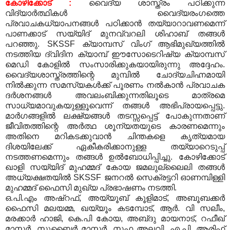
കോഴിക്കോട്
:
വൈദ്യ ശാസ്ത്രം പഠിക്കുന്ന
വിദ്യാര്‍ത്ഥികള്‍ വൈദ്യരംഗത്തെ
പ്രവാചകധ്യാപനങ്ങള്‍ പഠിക്കാന്‍ തയ്യാറാവണമെന്ന്
പാണക്കാട് സയ്യിദ് മുനവ്വറലി ശിഹാബ് തങ്ങള്‍
പറഞ്ഞു
. SKSSF
ക്യാമ്പസ് വിംഗ് ആഭിമുഖ്യത്തില്‍
നടത്തിയ ദ്വിദിന ക്യാമ്പ് ഈസോടെറിഷ്യ ക്യാമ്പസ്
മെഡി കോളില്‍ സംസാരിക്കുകയായിരുന്നു അദ്ദേഹം
.
വൈദ്യശാസ്ത്രത്തിന്റെ മുമ്പില്‍ ചോദ്യചിഹ്നമായി
നില്‍ക്കുന്ന സമസ്യകള്‍ക്ക് പൂരണം നല്‍കാന്‍ പ്രവാചക
ദര്‍ശനങ്ങള്‍ അവലം‌ബിക്കുന്നതിലൂടെ മാത്രമെ
സാധ്യമാവുകയുള്ളൂവെന്ന് തങ്ങള്‍ അഭിപ്രായപ്പെട്ടു
.
മാര്‍‌ഗങ്ങളില്‍ ലക്ഷ്യങ്ങള്‍ തടസ്സപ്പെട്ട് പോകുന്നതാണ്‌
ജീവിതത്തിന്റെ അര്‍ത്ഥ ശൂന്യതയുടെ കാരണമെന്നും
അതിനെ മറികടക്കുവാന്‍ ചിന്തകളെ കൃത്യമായ
ദിശയിലേക്ക് ഏകീകരിക്കാനുള്ള തയ്യാറെടുപ്പ്
നടത്തണമെന്നും തങ്ങള്‍ ഉല്‍ബോധിപ്പിച്ചു
.
കോഴിക്കോട്
ഖാളി സയ്യിദ് മുഹമ്മദ് കോയ ജമലുല്ലൈലി തങ്ങള്‍
അധ്യക്ഷതയില്‍
SKSSF
ജനറല്‍ സെക്രട്ടറി ഓണമ്പിള്ളി
മുഹമ്മദ് ഫൈസി മുഖ്യ പ്രഭാഷണം നടത്തി
.
ഒ
.
പി
.
എം അഷ്‌റഫ്
,
അയ്യൂബ് കൂളിമാട്
,
അബൂബക്കര്‍
ഫൈസി മലയമ്മ
,
ഖയ്യൂം കടമ്പോട്
,
ആര്‍
.
വി സലീം
,
മരക്കാര്‍ ഹാജി
,
കെ
.
പി കോയ
,
അബ്‌ദു മായനാട്
,
റഫീഖ്
മാസ്റ്റര്‍
,
സുബൈര്‍ മാസ്റ്റര്‍
,
സഫ അലവി
,
എ
.
പി
.
ആരിഫ്