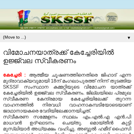
▼
വിമോചനയാത്രക്ക്‌ കേച്ചേരിയില്‍
ഉജ്ജ്വല സ്വീകരണം
കേച്ചേരി
:
ആത്മീയ ചൂഷണത്തിനെതിരെ ജിഹാദ്‌ എന്ന
മുദ്രാവാക്യവുമായി
18
ന്‌ മംഗലാപുരത്ത്‌ നിന്ന്‌ തുടങ്ങിയ
SKSSF
സംസ്ഥാന കമ്മറ്റിയുടെ വിമോചന യാത്രക്ക്‌
കേച്ചേരിയില്‍ ഉജ്ജ്വല സ്വീകരണം
.
ജില്ലയിലെ പ്രമുഖ
സ്വീകരണ കേന്ദ്രമായ കേച്ചേരിയിലേക്ക്‌ തുറന്ന
വാഹനത്തില്‍ നിരവധി വാഹനാകമ്പടിയോടെയാണ്‌
ജാഥാനായകരെ വേദിയിലേക്കാനയിച്ചത്‌
.
സ്വീകരണ സമ്മേളനം സ്ഥലം എം
.
എല്‍
.
എ എന്‍
.
പി
മാധവന്‍ ഉദ്‌ഘാടനം ചെയ്‌തു
.
മൊയ്‌തീന്‍ കുട്ടി
മുസ്‌ലിയാര്‍ അധ്യക്ഷം വഹിച്ചു
.
അബ്ദുല്‍ ഹമീദ്‌ ഫൈസി