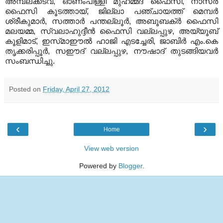
അമ്പലക്കടവ്‌
,
ഓണംപിള്ളി മുഹമ്മദ്‌ ഫൈസി
,
നാസര്‍
ഫൈസി കൂടത്തായ്‌
,
ജില്ലാ പഞ്ചായത്ത്‌ മെമ്പര്‍
ശ്രീകുമാര്‍
,
സത്താര്‍ പന്തല്ലൂര്‍
,
അബൂബക്‌ര്‍ ഫൈസി
മലയമ്മ
,
സ്വലാഹുദ്ദീന്‍ ഫൈസി വല്ലപ്പുഴ
,
അയ്യൂബ്‌
കൂളിമാട്‌
,
ഇസ്‌മാഈല്‍ ഹാജി എടച്ചേരി
,
ജാബിര്‍ എം
.
കെ
തൃക്കരിപ്പൂര്‍
,
സഈദ്‌ വല്ലപ്പുഴ
,
നൗഷാദ്‌ തുടങ്ങിയവര്‍
സംബന്ധിച്ചു
.
Posted on
Friday, April 27, 2012
‹
›
Home
View web version
Powered by
Blogger
.