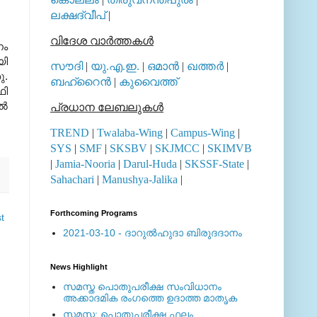
ലക്ഷദ്വീപ്
|
വിദേശ വാര്‍ത്തകള്‍
നം
യി
സൗദി
|
യു.എ.ഇ.
|
ഒമാന്‍
|
ഖത്തര്‍
|
ു
.
ബഹ്റൈന്‍
|
കുവൈത്ത്
ഫി
‍
പ്രധാന ലേബലുകള്‍
TREND
|
Twalaba-Wing
|
Campus-Wing
|
SYS
|
SMF
|
SKSBV
|
SKJMCC
|
SKIMVB
|
Jamia-Nooria
|
Darul-Huda
|
SKSSF-State
|
Sahachari
|
Manushya-Jalika
|
Forthcoming Programs
t
2021-03-10 - ദാറുല്‍ഹുദാ ബിരുദദാനം
News Highlight
സമസ്ത പൊതുപരീക്ഷ സംവിധാനം
അക്കാദമിക രംഗത്തെ ഉദാത്ത മാതൃക
സമസ്ത: പൊതുപരീക്ഷ ഫലം