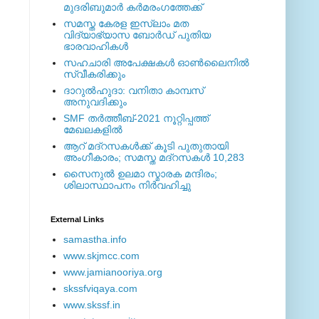
മുദരിബുമാര്‍ കര്‍മരംഗത്തേക്ക്
സമസ്ത കേരള ഇസ്ലാം മത
വിദ്യാഭ്യാസ ബോര്‍ഡ് പുതിയ
ഭാരവാഹികള്‍
സഹചാരി അപേക്ഷകൾ ഓൺലൈനിൽ
സ്വീകരിക്കും
ദാറുല്‍ഹുദാ: വനിതാ കാമ്പസ്
അനുവദിക്കും
SMF തര്‍ത്തീബ്-2021 നൂറ്റിപ്പത്ത്
മേഖലകളില്‍
ആറ് മദ്റസകള്‍ക്ക് കൂടി പുതുതായി
അംഗീകാരം; സമസ്ത മദ്റസകള്‍ 10,283
സൈനുല്‍ ഉലമാ സ്മാരക മന്ദിരം;
ശിലാസ്ഥാപനം നിര്‍വഹിച്ചു
External ‎Links
samastha.info
www.skjmcc.com
www.jamianooriya.org
skssfviqaya.com
www.skssf.in