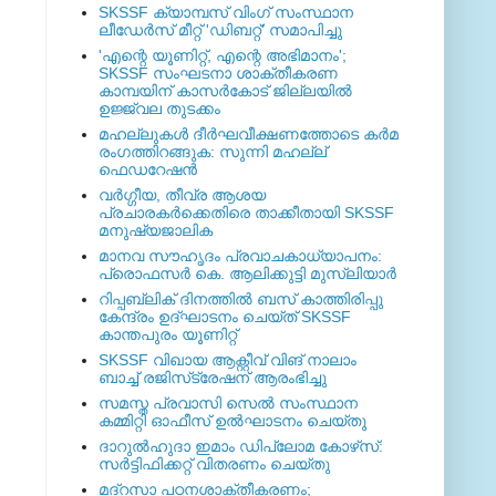
SKSSF ക്യാമ്പസ് വിംഗ് സംസ്ഥാന
ലീഡേർസ് മീറ്റ് 'ഡിബറ്റ്' സമാപിച്ചു
'എന്റെ യൂണിറ്റ്, എന്റെ അഭിമാനം';
SKSSF സംഘടനാ ശാക്തീകരണ
കാമ്പയിന് കാസര്‍കോട് ജില്ലയില്‍
ഉജ്ജ്വല തുടക്കം
മഹല്ലുകള്‍ ദീര്‍ഘവീക്ഷണത്തോടെ കര്‍മ
രംഗത്തിറങ്ങുക: സുന്നി മഹല്ല്
ഫെഡറേഷന്‍
വര്‍ഗ്ഗീയ, തീവ്ര ആശയ
പ്രചാരകര്‍ക്കെതിരെ താക്കീതായി SKSSF
മനുഷ്യജാലിക
മാനവ സൗഹൃദം പ്രവാചകാധ്യാപനം:
പ്രൊഫസർ കെ. ആലിക്കുട്ടി മുസ്ലിയാർ
റിപ്പബ്ലിക് ദിനത്തില്‍ ബസ് കാത്തിരിപ്പു
കേന്ദ്രം ഉദ്ഘാടനം ചെയ്ത്‌ SKSSF
കാന്തപുരം യൂണിറ്റ്
SKSSF വിഖായ ആക്റ്റീവ് വിങ് നാലാം
ബാച്ച് രജിസ്‌ട്രേഷന് ആരംഭിച്ചു
സമസ്ത പ്രവാസി സെല്‍ സംസ്ഥാന
കമ്മിറ്റി ഓഫീസ് ഉല്‍ഘാടനം ചെയ്തു
ദാറുല്‍ഹുദാ ഇമാം ഡിപ്ലോമ കോഴ്‌സ്:
സര്‍ട്ടിഫിക്കറ്റ് വിതരണം ചെയ്തു
മദ്‌റസാ പഠനശാക്തീകരണം;