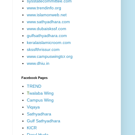
sysstatecommittee.com
www.trendinfo.org
www.islamonweb.net
www.sathyadhara.com
www.dubaiskssf.com
gulfsathyadhara.com
keralaislamicroom.com
skssfthrissur.com
www.campuswingtcr.org
www.dhiu.in
Facebook Pages
TREND
T
walaba Wing
Campus Wing
Viqaya
Sathyadhara
Gulf Sathyadhara
KICR
Darul Huda