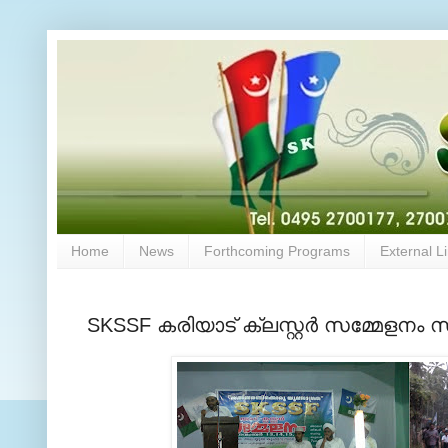
Home
News
Forthcoming Programs
External L
SKSSF കരിയാട് ക്ലസ്റ്റര്‍ സമ്മേളനം സ