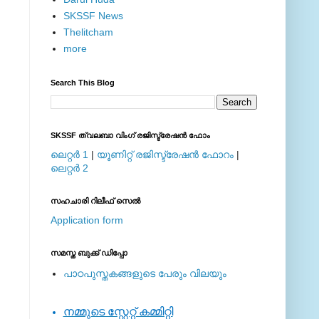
SKSSF News
Thelitcham
more
Search This Blog
SKSSF ത്വലബാ വിംഗ് രജിസ്ട്രേഷന്‍ ഫോം
ലെറ്റര്‍ 1
|
യൂണിറ്റ് രജിസ്ട്രേഷന്‍ ഫോറം
|
ലെറ്റര്‍ 2
സഹചാരി റിലീഫ് സെല്‍
Application form
സമസ്ത ബുക്ക് ഡിപ്പോ
പാഠപുസ്തകങ്ങളുടെ പേരും വിലയും
നമ്മുടെ സ്റ്റേറ്റ് കമ്മിറ്റി