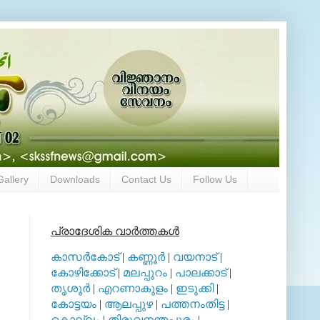
Gallery
Downloads
Contact Us
Follow Us
പ്രാദേശിക വാര്‍ത്തകള്‍
കാസര്‍കോട്
|
കണ്ണൂര്‍
|
വയനാട്
|
കോഴിക്കോട്
|
മലപ്പുറം
|
പാലക്കാട്
|
തൃശൂര്‍
|
എറണാകുളം
|
ഇടുക്കി
|
കോട്ടയം
|
ആലപ്പുഴ
|
പത്തനംതിട്ട
|
കൊല്ലം
|
തിരുവനന്തപുരം
|