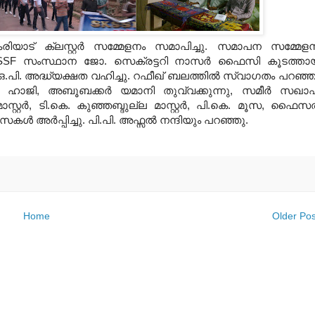
രിയാട് ക്ലസ്റ്റര്‍ സമ്മേളനം സമാപിച്ചു
.
സമാപന സമ്മേള
KSSF
സംസ്ഥാന ജോ
.
സെക്രട്ടറി നാസര്‍ ഫൈസി കൂടത്താ
ഒ
.
പി
.
അദ്ധ്യക്ഷത വഹിച്ചു
.
റഫീഖ് ബലത്തില്‍ സ്വാഗതം പറഞ്ഞ
 ഹാജി
,
അബൂബക്കര്‍ യമാനി തുവ്വക്കുന്നു
,
സമീര്‍ സഖാ
റ്റര്‍
,
ടി
.
കെ
.
കുഞ്ഞബ്ദുല്ല മാസ്റ്റര്‍
,
പി
.
കെ
.
മൂസ
,
ഫൈസല്
ള്‍ അര്‍പ്പിച്ചു
.
പി
.
പി
.
അഫ്സല്‍ നന്ദിയും പറഞ്ഞു
.
Home
Older Pos