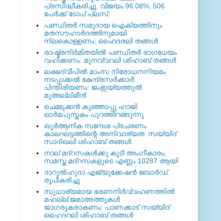
പ്രസിദ്ധീകരിച്ചു. വിജയം 96.08%, 506
പേര്‍ക്ക് ടോപ് പ്ലസ്.
പണ്ഡിതര്‍ സമുദായ ഐക്യത്തിനും
മതസൗഹാര്‍ദത്തിനുമായി
നിലകൊള്ളണം: ഹൈദരലി തങ്ങള്‍
രാഷ്ട്രനിര്‍മിതയില്‍ പണ്ഡിതര്‍ ഭാഗധേയം
വഹിക്കണം: മുനവ്വറലി ശിഹാബ് തങ്ങള്‍
ലക്ഷദ്വീപില്‍ മാംസ നിരോധനനിയമം
നടപ്പാക്കല്‍ കേന്ദ്രസര്‍ക്കാര്‍
പിന്തിരിയണം: ജംഇയ്യത്തുല്‍
മുഅല്ലിമീന്‍
ചെമ്മുക്കന്‍ കുഞ്ഞാപ്പു ഹാജി
ഓര്‍മപുസ്തകം പുറത്തിറങ്ങുന്നു
ഖുര്‍ആനിക സന്ദേശ പ്രചരണം
കാലഘട്ടത്തിന്റെ അനിവാര്യത: സയ്യിദ്
സാദിഖലി ശിഹാബ് തങ്ങള്‍
നാല് മദ്‌റസകള്‍ക്കു കൂടി അംഗീകാരം;
സമസ്ത മദ്‌റസകളുടെ എണ്ണം 10287 ആയി
ദാറുല്‍ഹുദാ എജ്യുക്കേഷന്‍ ബോര്‍ഡ്
രൂപീകരിച്ചു
സുധാര്യമായ ഭരണനിര്‍വ്വഹണത്തില്‍
മഹല്ല് ജമാഅത്തുകള്‍
ജാഗരൂകരാകണം: പാണക്കാട് സയ്യിദ്
ഹൈദറലി ശിഹാബ് തങ്ങള്‍