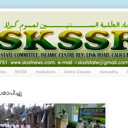
inks
SKSSF
Institutions
Online Classes
Samastha
മാപിച്ചു