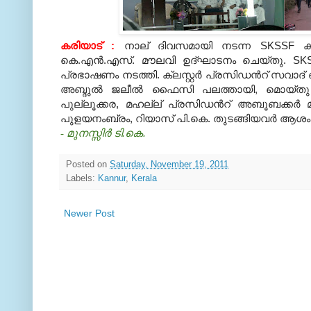
കരിയാട്
:
നാല് ദിവസമായി നടന്ന
SKSSF
ക
കെ
.
എന്‍
.
എസ്
.
മൗലവി ഉദ്ഘാടനം ചെയ്തു
. S
പ്രഭാഷണം നടത്തി
.
ക്ലസ്റ്റര്‍ പ്രസിഡന്‍റ് സവാദ് 
അബ്ദുല്‍ ജലീല്‍ ഫൈസി പലത്തായി
,
മൊയ്തു
പുല്ലൂക്കര
,
മഹല്ല് പ്രസിഡന്‍റ് അബൂബക്കര്‍ മാസ്
പുളയനംബ്രം
,
റിയാസ് പി
.
കെ
.
തുടങ്ങിയവര്‍ ആശംസക
- മുനസ്സിര്‍ ടി
.
കെ
.
Posted on
Saturday, November 19, 2011
Labels:
Kannur
,
Kerala
Newer Post