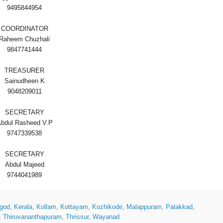
9495844954
COORDINATOR
Raheem Chuzhali
9847741444
TREASURER
Sainudheen K
9048209011
SECRETARY
bdul Rasheed V.P
9747339538
SECRETARY
Abdul Majeed
9744041989
god
,
Kerala
,
Kollam
,
Kottayam
,
Kozhikode
,
Malappuram
,
Palakkad
,
,
Thiruvananthapuram
,
Thrissur
,
Wayanad