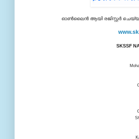
ഓണ്‍ലൈന്‍ ആയി രജിസ്റ്റര്‍ ചെയ്
www.sk
SKSSF N
Moha
S
K