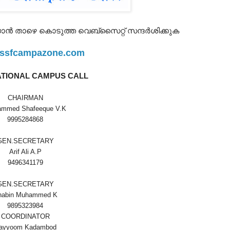
യാന്‍ താഴെ കൊടുത്ത വെബ്സൈറ്റ് സന്ദര്‍ശിക്കുക
ssfcampazone.com
ATIONAL CAMPUS CALL
CHAIRMAN
mmed Shafeeque V.K
9995284868
GEN.SECRETARY
Arif Ali A.P
9496341179
GEN.SECRETARY
habin Muhammed K
9895323984
COORDINATOR
ayyoom Kadambod