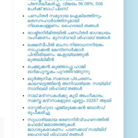
പ്രസിദ്ധീകരിച്ചു. വിജയം 96.08%, 506
പേര്‍ക്ക് ടോപ് പ്ലസ്.
പണ്ഡിതര്‍ സമുദായ ഐക്യത്തിനും
മതസൗഹാര്‍ദത്തിനുമായി
നിലകൊള്ളണം: ഹൈദരലി തങ്ങള്‍
രാഷ്ട്രനിര്‍മിതയില്‍ പണ്ഡിതര്‍ ഭാഗധേയം
വഹിക്കണം: മുനവ്വറലി ശിഹാബ് തങ്ങള്‍
ലക്ഷദ്വീപില്‍ മാംസ നിരോധനനിയമം
നടപ്പാക്കല്‍ കേന്ദ്രസര്‍ക്കാര്‍
പിന്തിരിയണം: ജംഇയ്യത്തുല്‍
മുഅല്ലിമീന്‍
ചെമ്മുക്കന്‍ കുഞ്ഞാപ്പു ഹാജി
ഓര്‍മപുസ്തകം പുറത്തിറങ്ങുന്നു
ഖുര്‍ആനിക സന്ദേശ പ്രചരണം
കാലഘട്ടത്തിന്റെ അനിവാര്യത: സയ്യിദ്
സാദിഖലി ശിഹാബ് തങ്ങള്‍
നാല് മദ്‌റസകള്‍ക്കു കൂടി അംഗീകാരം;
സമസ്ത മദ്‌റസകളുടെ എണ്ണം 10287 ആയി
ദാറുല്‍ഹുദാ എജ്യുക്കേഷന്‍ ബോര്‍ഡ്
രൂപീകരിച്ചു
സുധാര്യമായ ഭരണനിര്‍വ്വഹണത്തില്‍
മഹല്ല് ജമാഅത്തുകള്‍
ജാഗരൂകരാകണം: പാണക്കാട് സയ്യിദ്
ഹൈദറലി ശിഹാബ് തങ്ങള്‍