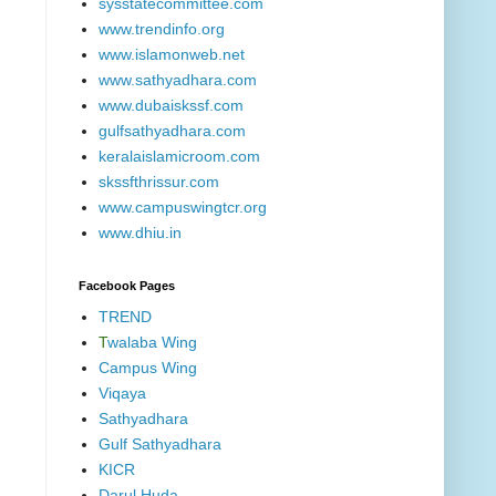
sysstatecommittee.com
www.trendinfo.org
www.islamonweb.net
www.sathyadhara.com
www.dubaiskssf.com
gulfsathyadhara.com
keralaislamicroom.com
skssfthrissur.com
www.campuswingtcr.org
www.dhiu.in
Facebook Pages
TREND
T
walaba Wing
Campus Wing
Viqaya
Sathyadhara
Gulf Sathyadhara
KICR
Darul Huda