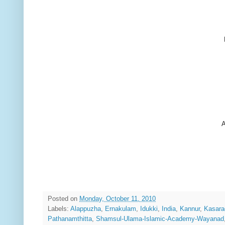
A
Posted on
Monday, October 11, 2010
Labels:
Alappuzha
,
Ernakulam
,
Idukki
,
India
,
Kannur
,
Kasara
Pathanamthitta
,
Shamsul-Ulama-Islamic-Academy-Wayanad