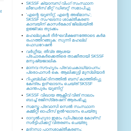
SKSSF ക്യാമ്പസ് വിംഗ് സംസ്ഥാന
ലീഡേർസ് മീറ്റ് 'ഡിബറ്റ്' സമാപിച്ചു
t
'എന്റെ യൂണിറ്റ്, എന്റെ അഭിമാനം';
SKSSF സംഘടനാ ശാക്തീകരണ
കാമ്പയിന് കാസര്‍കോട് ജില്ലയില്‍
ഉജ്ജ്വല തുടക്കം
മഹല്ലുകള്‍ ദീര്‍ഘവീക്ഷണത്തോടെ കര്‍മ
രംഗത്തിറങ്ങുക: സുന്നി മഹല്ല്
ഫെഡറേഷന്‍
വര്‍ഗ്ഗീയ, തീവ്ര ആശയ
പ്രചാരകര്‍ക്കെതിരെ താക്കീതായി SKSSF
മനുഷ്യജാലിക
മാനവ സൗഹൃദം പ്രവാചകാധ്യാപനം:
പ്രൊഫസർ കെ. ആലിക്കുട്ടി മുസ്ലിയാർ
റിപ്പബ്ലിക് ദിനത്തില്‍ ബസ് കാത്തിരിപ്പു
കേന്ദ്രം ഉദ്ഘാടനം ചെയ്ത്‌ SKSSF
കാന്തപുരം യൂണിറ്റ്
SKSSF വിഖായ ആക്റ്റീവ് വിങ് നാലാം
ബാച്ച് രജിസ്‌ട്രേഷന് ആരംഭിച്ചു
സമസ്ത പ്രവാസി സെല്‍ സംസ്ഥാന
കമ്മിറ്റി ഓഫീസ് ഉല്‍ഘാടനം ചെയ്തു
ദാറുല്‍ഹുദാ ഇമാം ഡിപ്ലോമ കോഴ്‌സ്:
സര്‍ട്ടിഫിക്കറ്റ് വിതരണം ചെയ്തു
മദ്‌റസാ പഠനശാക്തീകരണം;