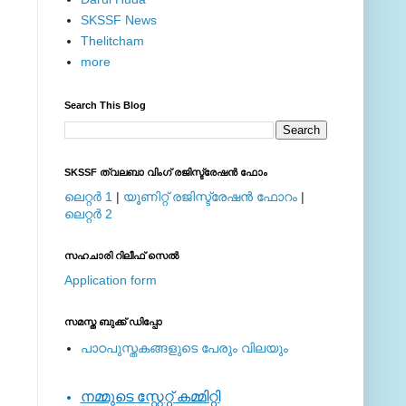
SKSSF News
Thelitcham
more
Search This Blog
SKSSF ത്വലബാ വിംഗ് രജിസ്ട്രേഷന്‍ ഫോം
ലെറ്റര്‍ 1
|
യൂണിറ്റ് രജിസ്ട്രേഷന്‍ ഫോറം
|
ലെറ്റര്‍ 2
സഹചാരി റിലീഫ് സെല്‍
Application form
സമസ്ത ബുക്ക് ഡിപ്പോ
പാഠപുസ്തകങ്ങളുടെ പേരും വിലയും
നമ്മുടെ സ്റ്റേറ്റ് കമ്മിറ്റി