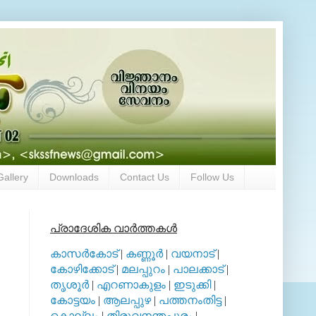
Gallery
Downloads
Contact Us
Follow Us
പ്രാദേശിക വാര്‍ത്തകള്‍
കാസര്‍കോട്
|
കണ്ണൂര്‍
|
വയനാട്
|
കോഴിക്കോട്
|
മലപ്പുറം
|
പാലക്കാട്
|
തൃശൂര്‍
|
എറണാകുളം
|
ഇടുക്കി
|
കോട്ടയം
|
ആലപ്പുഴ
|
പത്തനംതിട്ട
|
കൊല്ലം
|
തിരുവനന്തപുരം
|