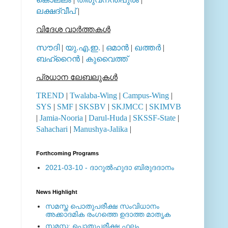
ലക്ഷദ്വീപ്
|
വിദേശ വാര്‍ത്തകള്‍
സൗദി
|
യു.എ.ഇ.
|
ഒമാന്‍
|
ഖത്തര്‍
|
ബഹ്റൈന്‍
|
കുവൈത്ത്
പ്രധാന ലേബലുകള്‍
TREND
|
Twalaba-Wing
|
Campus-Wing
|
SYS
|
SMF
|
SKSBV
|
SKJMCC
|
SKIMVB
|
Jamia-Nooria
|
Darul-Huda
|
SKSSF-State
|
Sahachari
|
Manushya-Jalika
|
Forthcoming Programs
2021-03-10 - ദാറുല്‍ഹുദാ ബിരുദദാനം
News Highlight
സമസ്ത പൊതുപരീക്ഷ സംവിധാനം
അക്കാദമിക രംഗത്തെ ഉദാത്ത മാതൃക
സമസ്ത: പൊതുപരീക്ഷ ഫലം