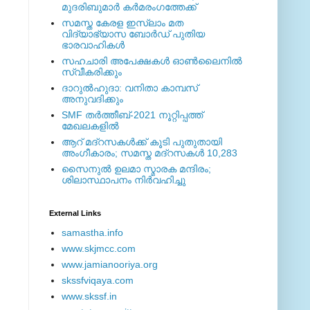
മുദരിബുമാര്‍ കര്‍മരംഗത്തേക്ക്
സമസ്ത കേരള ഇസ്ലാം മത
വിദ്യാഭ്യാസ ബോര്‍ഡ് പുതിയ
ഭാരവാഹികള്‍
സഹചാരി അപേക്ഷകൾ ഓൺലൈനിൽ
സ്വീകരിക്കും
ദാറുല്‍ഹുദാ: വനിതാ കാമ്പസ്
അനുവദിക്കും
SMF തര്‍ത്തീബ്-2021 നൂറ്റിപ്പത്ത്
മേഖലകളില്‍
ആറ് മദ്റസകള്‍ക്ക് കൂടി പുതുതായി
അംഗീകാരം; സമസ്ത മദ്റസകള്‍ 10,283
സൈനുല്‍ ഉലമാ സ്മാരക മന്ദിരം;
ശിലാസ്ഥാപനം നിര്‍വഹിച്ചു
External ‎Links
samastha.info
www.skjmcc.com
www.jamianooriya.org
skssfviqaya.com
www.skssf.in