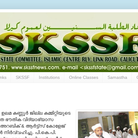
inks
SKSSF
Institutions
Online Classes
Samastha
മ കണ്ണൂര്‍ ജില്ല കമ്മിറ്റിയുടെ
്നത മത ഭൗതിക വിദ്യാഭ്യാസ
യ അറബിക്
&
ആര്‍ട്ട്സ് കോളേജ്
നിര്‍വ്വഹിച്ചു
.
പി
.
കെ
.
പി
.