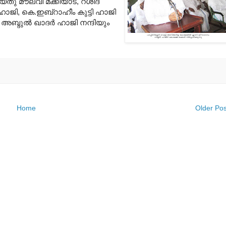
്തു മൗലവി മക്കിയാട്
,
റശീദ്
ഹാജി
,
കെ
.
ഇബ്റാഹീം കുട്ടി ഹാജി
.
അബ്ദുല്‍ ഖാദര്‍ ഹാജി നന്ദിയും
Home
Older Pos