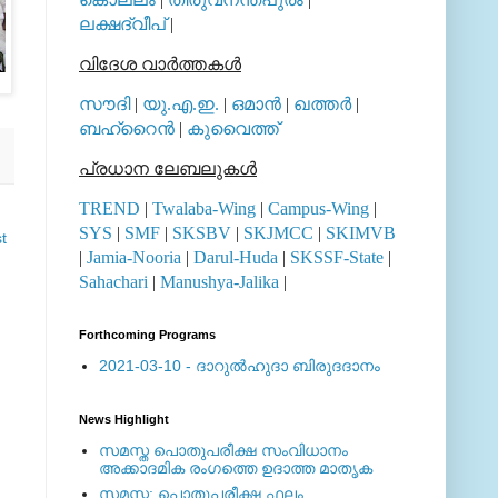
ലക്ഷദ്വീപ്
|
വിദേശ വാര്‍ത്തകള്‍
സൗദി
|
യു.എ.ഇ.
|
ഒമാന്‍
|
ഖത്തര്‍
|
ബഹ്റൈന്‍
|
കുവൈത്ത്
പ്രധാന ലേബലുകള്‍
TREND
|
Twalaba-Wing
|
Campus-Wing
|
SYS
|
SMF
|
SKSBV
|
SKJMCC
|
SKIMVB
t
|
Jamia-Nooria
|
Darul-Huda
|
SKSSF-State
|
Sahachari
|
Manushya-Jalika
|
Forthcoming Programs
2021-03-10 - ദാറുല്‍ഹുദാ ബിരുദദാനം
News Highlight
സമസ്ത പൊതുപരീക്ഷ സംവിധാനം
അക്കാദമിക രംഗത്തെ ഉദാത്ത മാതൃക
സമസ്ത: പൊതുപരീക്ഷ ഫലം