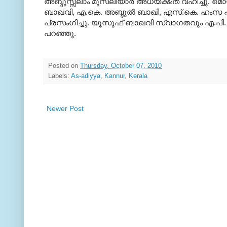
അബ്ദുസ്സലാം മുസ്‍ലിയാര്‍ അധ്യക്ഷത വഹിച്ചു
.
മൊയ
ബാഖവി
,
എ
.
കെ
.
അബ്ദുല്‍ ബാഖി
,
എസ്
.
കെ
.
ഹംസ 
പ്രസംഗിച്ചു
.
യൂസുഫ് ബാഖവി സ്വാഗതവും എ
.
പി
പറഞ്ഞു
.
Posted on
Thursday, October 07, 2010
Labels:
As-adiyya
,
Kannur
,
Kerala
Newer Post