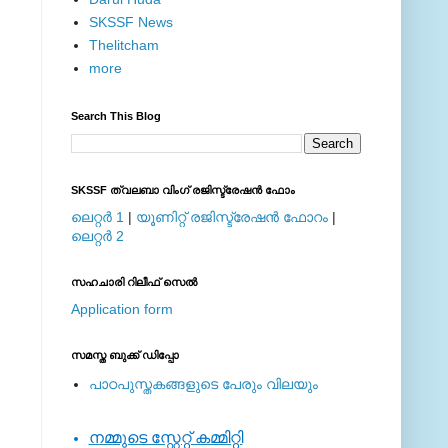
SKSSF News
Thelitcham
more
Search This Blog
SKSSF ത്വലബാ വിംഗ് രജിസ്ട്രേഷന്‍ ഫോം
ലെറ്റര്‍ 1
|
യൂണിറ്റ് രജിസ്ട്രേഷന്‍ ഫോറം
|
ലെറ്റര്‍ 2
സഹചാരി റിലീഫ് സെല്‍
Application form
സമസ്ത ബുക്ക് ഡിപ്പോ
പാഠപുസ്തകങ്ങളുടെ പേരും വിലയും
നമ്മുടെ സ്റ്റേറ്റ് കമ്മിറ്റി