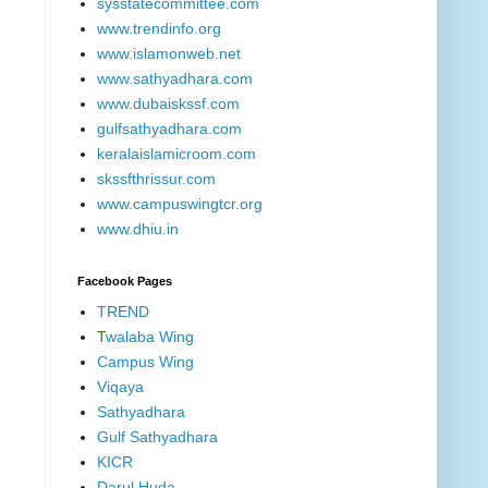
sysstatecommittee.com
www.trendinfo.org
www.islamonweb.net
www.sathyadhara.com
www.dubaiskssf.com
gulfsathyadhara.com
keralaislamicroom.com
skssfthrissur.com
www.campuswingtcr.org
www.dhiu.in
Facebook Pages
TREND
T
walaba Wing
Campus Wing
Viqaya
Sathyadhara
Gulf Sathyadhara
KICR
Darul Huda