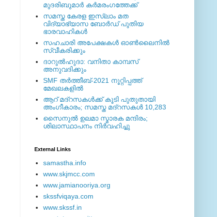
മുദരിബുമാര്‍ കര്‍മരംഗത്തേക്ക്
സമസ്ത കേരള ഇസ്ലാം മത
വിദ്യാഭ്യാസ ബോര്‍ഡ് പുതിയ
ഭാരവാഹികള്‍
സഹചാരി അപേക്ഷകൾ ഓൺലൈനിൽ
സ്വീകരിക്കും
ദാറുല്‍ഹുദാ: വനിതാ കാമ്പസ്
അനുവദിക്കും
SMF തര്‍ത്തീബ്-2021 നൂറ്റിപ്പത്ത്
മേഖലകളില്‍
ആറ് മദ്റസകള്‍ക്ക് കൂടി പുതുതായി
അംഗീകാരം; സമസ്ത മദ്റസകള്‍ 10,283
സൈനുല്‍ ഉലമാ സ്മാരക മന്ദിരം;
ശിലാസ്ഥാപനം നിര്‍വഹിച്ചു
External ‎Links
samastha.info
www.skjmcc.com
www.jamianooriya.org
skssfviqaya.com
www.skssf.in