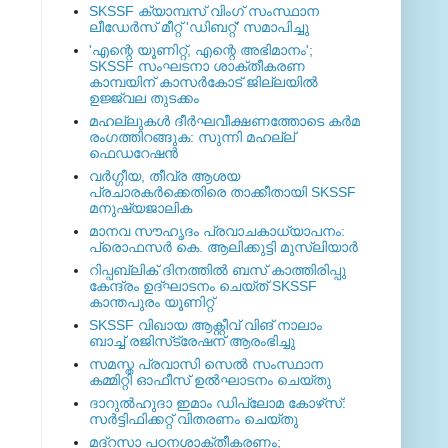
SKSSF ക്യാമ്പസ് വിംഗ് സംസ്ഥാന
ലീഡേർസ് മീറ്റ് 'ഡിബറ്റ്' സമാപിച്ചു
'എന്റെ യൂണിറ്റ്, എന്റെ അഭിമാനം';
SKSSF സംഘടനാ ശാക്തീകരണ
കാമ്പയിന് കാസര്‍കോട് ജില്ലയില്‍
ഉജ്ജ്വല തുടക്കം
മഹല്ലുകള്‍ ദീര്‍ഘവീക്ഷണത്തോടെ കര്‍മ
രംഗത്തിറങ്ങുക: സുന്നി മഹല്ല്
ഫെഡറേഷന്‍
വര്‍ഗ്ഗീയ, തീവ്ര ആശയ
പ്രചാരകര്‍ക്കെതിരെ താക്കീതായി SKSSF
മനുഷ്യജാലിക
മാനവ സൗഹൃദം പ്രവാചകാധ്യാപനം:
പ്രൊഫസർ കെ. ആലിക്കുട്ടി മുസ്ലിയാർ
റിപ്പബ്ലിക് ദിനത്തില്‍ ബസ് കാത്തിരിപ്പു
കേന്ദ്രം ഉദ്ഘാടനം ചെയ്ത്‌ SKSSF
കാന്തപുരം യൂണിറ്റ്
SKSSF വിഖായ ആക്റ്റീവ് വിങ് നാലാം
ബാച്ച് രജിസ്‌ട്രേഷന് ആരംഭിച്ചു
സമസ്ത പ്രവാസി സെല്‍ സംസ്ഥാന
കമ്മിറ്റി ഓഫീസ് ഉല്‍ഘാടനം ചെയ്തു
ദാറുല്‍ഹുദാ ഇമാം ഡിപ്ലോമ കോഴ്‌സ്:
സര്‍ട്ടിഫിക്കറ്റ് വിതരണം ചെയ്തു
മദ്‌റസാ പഠനശാക്തീകരണം;