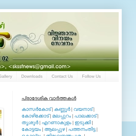
Gallery
Downloads
Contact Us
Follow Us
പ്രാദേശിക വാര്‍ത്തകള്‍
കാസര്‍കോട്
|
കണ്ണൂര്‍
|
വയനാട്
|
കോഴിക്കോട്
|
മലപ്പുറം
|
പാലക്കാട്
|
തൃശൂര്‍
|
എറണാകുളം
|
ഇടുക്കി
|
കോട്ടയം
|
ആലപ്പുഴ
|
പത്തനംതിട്ട
|
കൊല്ലം
|
തിരുവനന്തപുരം
|