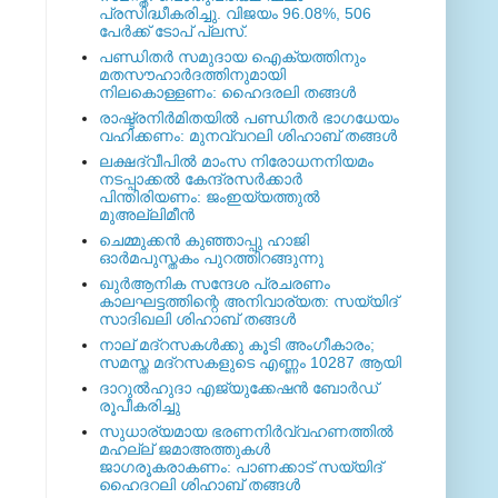
പ്രസിദ്ധീകരിച്ചു. വിജയം 96.08%, 506
പേര്‍ക്ക് ടോപ് പ്ലസ്.
പണ്ഡിതര്‍ സമുദായ ഐക്യത്തിനും
മതസൗഹാര്‍ദത്തിനുമായി
നിലകൊള്ളണം: ഹൈദരലി തങ്ങള്‍
രാഷ്ട്രനിര്‍മിതയില്‍ പണ്ഡിതര്‍ ഭാഗധേയം
വഹിക്കണം: മുനവ്വറലി ശിഹാബ് തങ്ങള്‍
ലക്ഷദ്വീപില്‍ മാംസ നിരോധനനിയമം
നടപ്പാക്കല്‍ കേന്ദ്രസര്‍ക്കാര്‍
പിന്തിരിയണം: ജംഇയ്യത്തുല്‍
മുഅല്ലിമീന്‍
ചെമ്മുക്കന്‍ കുഞ്ഞാപ്പു ഹാജി
ഓര്‍മപുസ്തകം പുറത്തിറങ്ങുന്നു
ഖുര്‍ആനിക സന്ദേശ പ്രചരണം
കാലഘട്ടത്തിന്റെ അനിവാര്യത: സയ്യിദ്
സാദിഖലി ശിഹാബ് തങ്ങള്‍
നാല് മദ്‌റസകള്‍ക്കു കൂടി അംഗീകാരം;
സമസ്ത മദ്‌റസകളുടെ എണ്ണം 10287 ആയി
ദാറുല്‍ഹുദാ എജ്യുക്കേഷന്‍ ബോര്‍ഡ്
രൂപീകരിച്ചു
സുധാര്യമായ ഭരണനിര്‍വ്വഹണത്തില്‍
മഹല്ല് ജമാഅത്തുകള്‍
ജാഗരൂകരാകണം: പാണക്കാട് സയ്യിദ്
ഹൈദറലി ശിഹാബ് തങ്ങള്‍