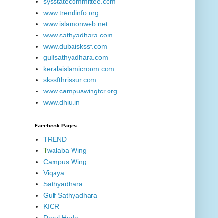
sysstatecommittee.com
www.trendinfo.org
www.islamonweb.net
www.sathyadhara.com
www.dubaiskssf.com
gulfsathyadhara.com
keralaislamicroom.com
skssfthrissur.com
www.campuswingtcr.org
www.dhiu.in
Facebook Pages
TREND
T
walaba Wing
Campus Wing
Viqaya
Sathyadhara
Gulf Sathyadhara
KICR
Darul Huda