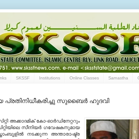
inks
SKSSF
Institutions
Online Classes
Samastha
യെ പ്രതിനിധീകരിച്ചു സുബൈര്‍ ഹുദവി
ിറ്റി അക്കാദമിക് കോ-ഓര്‍ഡിനേറ്ററും
സിറ്റിയിലെ സീനിയര്‍ ഗവേഷകനുമായ
ാംബൂളില്‍ നടക്കുന്ന അന്താരാഷ്ട്ര