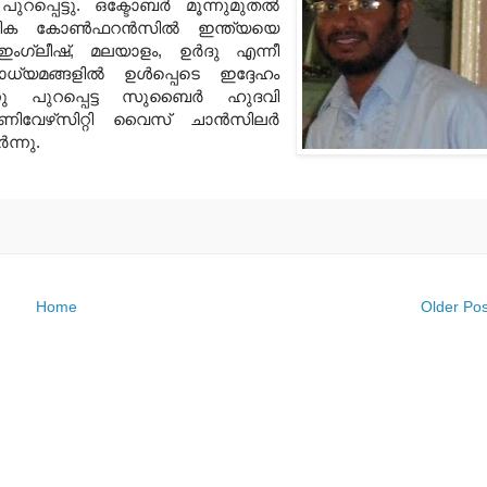
റപ്പെട്ടു. ഒക്ടോബര്‍ മൂന്നുമുതല്‍
ിക കോണ്‍ഫറന്‍സില്‍ ഇന്ത്യയെ
. ഇംഗ്ലീഷ്, മലയാളം, ഉര്‍ദു എന്നീ
യമങ്ങളില്‍ ഉള്‍പ്പെടെ ഇദ്ദേഹം
തിനു പുറപ്പെട്ട സുബൈര്‍ ഹുദവി
ിവേഴ്‌സിറ്റി വൈസ് ചാന്‍സിലര്‍
ന്നു.
Home
Older Pos