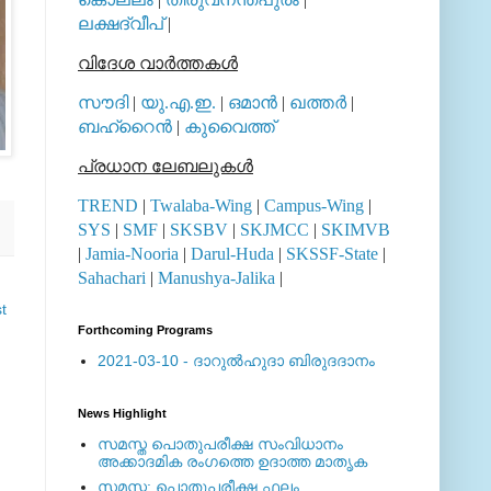
ലക്ഷദ്വീപ്
|
വിദേശ വാര്‍ത്തകള്‍
സൗദി
|
യു.എ.ഇ.
|
ഒമാന്‍
|
ഖത്തര്‍
|
ബഹ്റൈന്‍
|
കുവൈത്ത്
പ്രധാന ലേബലുകള്‍
TREND
|
Twalaba-Wing
|
Campus-Wing
|
SYS
|
SMF
|
SKSBV
|
SKJMCC
|
SKIMVB
|
Jamia-Nooria
|
Darul-Huda
|
SKSSF-State
|
Sahachari
|
Manushya-Jalika
|
t
Forthcoming Programs
2021-03-10 - ദാറുല്‍ഹുദാ ബിരുദദാനം
News Highlight
സമസ്ത പൊതുപരീക്ഷ സംവിധാനം
അക്കാദമിക രംഗത്തെ ഉദാത്ത മാതൃക
സമസ്ത: പൊതുപരീക്ഷ ഫലം