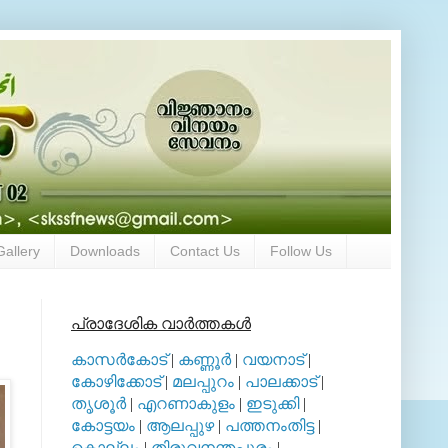
Gallery
Downloads
Contact Us
Follow Us
പ്രാദേശിക വാര്‍ത്തകള്‍
കാസര്‍കോട്
|
കണ്ണൂര്‍
|
വയനാട്
|
കോഴിക്കോട്
|
മലപ്പുറം
|
പാലക്കാട്
|
തൃശൂര്‍
|
എറണാകുളം
|
ഇടുക്കി
|
കോട്ടയം
|
ആലപ്പുഴ
|
പത്തനംതിട്ട
|
കൊല്ലം
|
തിരുവനന്തപുരം
|