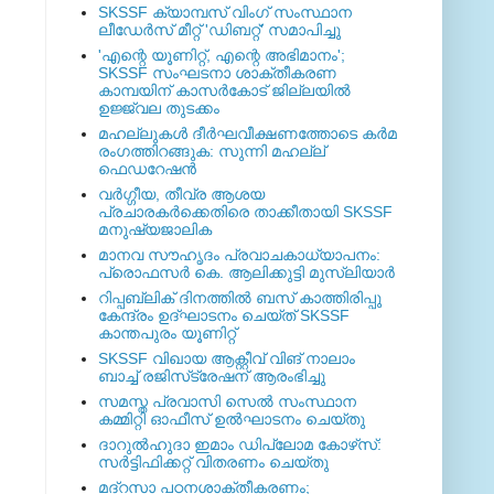
SKSSF ക്യാമ്പസ് വിംഗ് സംസ്ഥാന
ലീഡേർസ് മീറ്റ് 'ഡിബറ്റ്' സമാപിച്ചു
'എന്റെ യൂണിറ്റ്, എന്റെ അഭിമാനം';
SKSSF സംഘടനാ ശാക്തീകരണ
കാമ്പയിന് കാസര്‍കോട് ജില്ലയില്‍
ഉജ്ജ്വല തുടക്കം
മഹല്ലുകള്‍ ദീര്‍ഘവീക്ഷണത്തോടെ കര്‍മ
രംഗത്തിറങ്ങുക: സുന്നി മഹല്ല്
ഫെഡറേഷന്‍
വര്‍ഗ്ഗീയ, തീവ്ര ആശയ
പ്രചാരകര്‍ക്കെതിരെ താക്കീതായി SKSSF
മനുഷ്യജാലിക
മാനവ സൗഹൃദം പ്രവാചകാധ്യാപനം:
പ്രൊഫസർ കെ. ആലിക്കുട്ടി മുസ്ലിയാർ
റിപ്പബ്ലിക് ദിനത്തില്‍ ബസ് കാത്തിരിപ്പു
കേന്ദ്രം ഉദ്ഘാടനം ചെയ്ത്‌ SKSSF
കാന്തപുരം യൂണിറ്റ്
SKSSF വിഖായ ആക്റ്റീവ് വിങ് നാലാം
ബാച്ച് രജിസ്‌ട്രേഷന് ആരംഭിച്ചു
സമസ്ത പ്രവാസി സെല്‍ സംസ്ഥാന
കമ്മിറ്റി ഓഫീസ് ഉല്‍ഘാടനം ചെയ്തു
ദാറുല്‍ഹുദാ ഇമാം ഡിപ്ലോമ കോഴ്‌സ്:
സര്‍ട്ടിഫിക്കറ്റ് വിതരണം ചെയ്തു
മദ്‌റസാ പഠനശാക്തീകരണം;