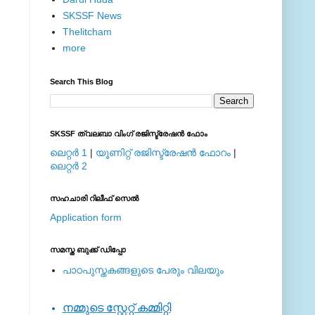
SKSSF News
Thelitcham
more
Search This Blog
SKSSF ത്വലബാ വിംഗ് രജിസ്ട്രേഷന്‍ ഫോം
ലെറ്റര്‍ 1
|
യൂണിറ്റ് രജിസ്ട്രേഷന്‍ ഫോറം
|
ലെറ്റര്‍ 2
സഹചാരി റിലീഫ് സെല്‍
Application form
സമസ്ത ബുക്ക് ഡിപ്പോ
പാഠപുസ്തകങ്ങളുടെ പേരും വിലയും
നമ്മുടെ സ്റ്റേറ്റ് കമ്മിറ്റി