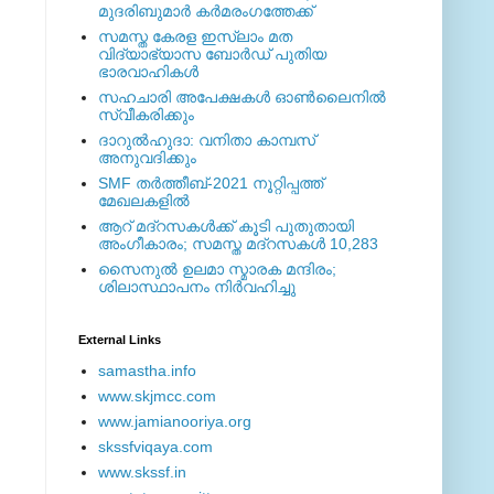
മുദരിബുമാര്‍ കര്‍മരംഗത്തേക്ക്
സമസ്ത കേരള ഇസ്ലാം മത
വിദ്യാഭ്യാസ ബോര്‍ഡ് പുതിയ
ഭാരവാഹികള്‍
സഹചാരി അപേക്ഷകൾ ഓൺലൈനിൽ
സ്വീകരിക്കും
ദാറുല്‍ഹുദാ: വനിതാ കാമ്പസ്
അനുവദിക്കും
SMF തര്‍ത്തീബ്-2021 നൂറ്റിപ്പത്ത്
മേഖലകളില്‍
ആറ് മദ്റസകള്‍ക്ക് കൂടി പുതുതായി
അംഗീകാരം; സമസ്ത മദ്റസകള്‍ 10,283
സൈനുല്‍ ഉലമാ സ്മാരക മന്ദിരം;
ശിലാസ്ഥാപനം നിര്‍വഹിച്ചു
External ‎Links
samastha.info
www.skjmcc.com
www.jamianooriya.org
skssfviqaya.com
www.skssf.in