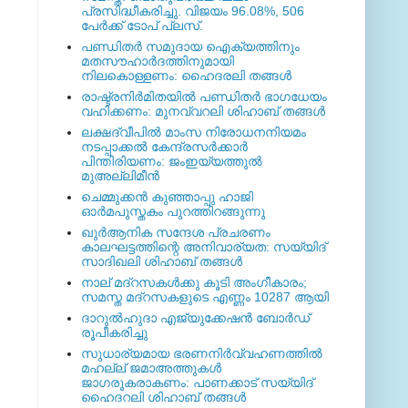
പ്രസിദ്ധീകരിച്ചു. വിജയം 96.08%, 506
പേര്‍ക്ക് ടോപ് പ്ലസ്.
പണ്ഡിതര്‍ സമുദായ ഐക്യത്തിനും
മതസൗഹാര്‍ദത്തിനുമായി
നിലകൊള്ളണം: ഹൈദരലി തങ്ങള്‍
രാഷ്ട്രനിര്‍മിതയില്‍ പണ്ഡിതര്‍ ഭാഗധേയം
വഹിക്കണം: മുനവ്വറലി ശിഹാബ് തങ്ങള്‍
ലക്ഷദ്വീപില്‍ മാംസ നിരോധനനിയമം
നടപ്പാക്കല്‍ കേന്ദ്രസര്‍ക്കാര്‍
പിന്തിരിയണം: ജംഇയ്യത്തുല്‍
മുഅല്ലിമീന്‍
ചെമ്മുക്കന്‍ കുഞ്ഞാപ്പു ഹാജി
ഓര്‍മപുസ്തകം പുറത്തിറങ്ങുന്നു
ഖുര്‍ആനിക സന്ദേശ പ്രചരണം
കാലഘട്ടത്തിന്റെ അനിവാര്യത: സയ്യിദ്
സാദിഖലി ശിഹാബ് തങ്ങള്‍
നാല് മദ്‌റസകള്‍ക്കു കൂടി അംഗീകാരം;
സമസ്ത മദ്‌റസകളുടെ എണ്ണം 10287 ആയി
ദാറുല്‍ഹുദാ എജ്യുക്കേഷന്‍ ബോര്‍ഡ്
രൂപീകരിച്ചു
സുധാര്യമായ ഭരണനിര്‍വ്വഹണത്തില്‍
മഹല്ല് ജമാഅത്തുകള്‍
ജാഗരൂകരാകണം: പാണക്കാട് സയ്യിദ്
ഹൈദറലി ശിഹാബ് തങ്ങള്‍