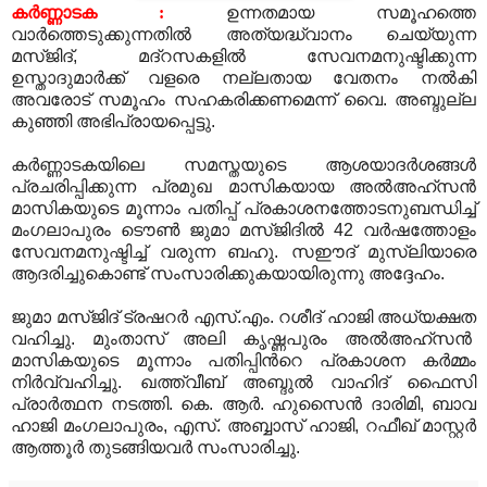
കര്‍ണ്ണാടക
:
ഉന്നതമായ സമൂഹത്തെ
വാര്‍ത്തെടുക്കുന്നതില്‍ അത്യദ്ധ്വാനം ചെയ്യുന്ന
മസ്ജിദ്
,
മദ്റസകളില്‍ സേവനമനുഷ്ടിക്കുന്ന
ഉസ്താദുമാര്‍ക്ക് വളരെ നല്ലതായ വേതനം നല്‍കി
അവരോട് സമൂഹം സഹകരിക്കണമെന്ന് വൈ
.
അബ്ദുല്ല
കുഞ്ഞി അഭിപ്രായപ്പെട്ടു
.
കര്‍ണ്ണാടകയിലെ സമസ്തയുടെ ആശയാദര്‍ശങ്ങള്‍
പ്രചരിപ്പിക്കുന്ന പ്രമുഖ മാസികയായ അല്‍അഹ്‍സന്‍
മാസികയുടെ മൂന്നാം പതിപ്പ് പ്രകാശനത്തോടനുബന്ധിച്ച്
മംഗലാപുരം ടൌണ്‍ ജുമാ മസ്ജിദില്‍
42
വര്‍ഷത്തോളം
സേവനമനുഷ്ടിച്ച് വരുന്ന ബഹു
.
സഈദ് മുസ്‍ലിയാരെ
ആദരിച്ചുകൊണ്ട് സംസാരിക്കുകയായിരുന്നു അദ്ദേഹം
.
ജുമാ മസ്ജിദ് ട്രഷറര്‍ എസ്
.
എം
.
റശീദ് ഹാജി അധ്യക്ഷത
വഹിച്ചു
.
മുംതാസ് അലി കൃഷ്ണപുരം അല്‍അഹ്‍സന്‍
മാസികയുടെ മൂന്നാം പതിപ്പിന്‍റെ പ്രകാശന കര്‍മ്മം
നിര്‍വ്വഹിച്ചു
.
ഖത്ത്വീബ് അബ്ദുല്‍ വാഹിദ് ഫൈസി
പ്രാര്‍ത്ഥന നടത്തി
.
കെ
.
ആര്‍
.
ഹുസൈന്‍ ദാരിമി
,
ബാവ
ഹാജി മംഗലാപുരം
,
എസ്
.
അബ്ബാസ് ഹാജി
,
റഫീഖ് മാസ്റ്റര്‍
ആത്തൂര്‍ തുടങ്ങിയവര്‍ സംസാരിച്ചു
.