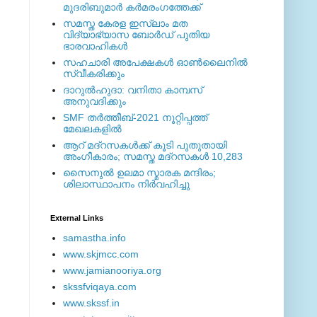
മുദരിബുമാര്‍ കര്‍മരംഗത്തേക്ക്
സമസ്ത കേരള ഇസ്ലാം മത
വിദ്യാഭ്യാസ ബോര്‍ഡ് പുതിയ
ഭാരവാഹികള്‍
സഹചാരി അപേക്ഷകൾ ഓൺലൈനിൽ
സ്വീകരിക്കും
ദാറുല്‍ഹുദാ: വനിതാ കാമ്പസ്
അനുവദിക്കും
SMF തര്‍ത്തീബ്-2021 നൂറ്റിപ്പത്ത്
മേഖലകളില്‍
ആറ് മദ്റസകള്‍ക്ക് കൂടി പുതുതായി
അംഗീകാരം; സമസ്ത മദ്റസകള്‍ 10,283
സൈനുല്‍ ഉലമാ സ്മാരക മന്ദിരം;
ശിലാസ്ഥാപനം നിര്‍വഹിച്ചു
External ‎Links
samastha.info
www.skjmcc.com
www.jamianooriya.org
skssfviqaya.com
www.skssf.in