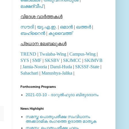
ലക്ഷദ്വീപ്
|
വിദേശ വാര്‍ത്തകള്‍
സൗദി
|
യു.എ.ഇ.
|
ഒമാന്‍
|
ഖത്തര്‍
|
ബഹ്റൈന്‍
|
കുവൈത്ത്
പ്രധാന ലേബലുകള്‍
TREND
|
Twalaba-Wing
|
Campus-Wing
|
SYS
|
SMF
|
SKSBV
|
SKJMCC
|
SKIMVB
|
Jamia-Nooria
|
Darul-Huda
|
SKSSF-State
|
Sahachari
|
Manushya-Jalika
|
Forthcoming Programs
2021-03-10 - ദാറുല്‍ഹുദാ ബിരുദദാനം
News Highlight
സമസ്ത പൊതുപരീക്ഷ സംവിധാനം
അക്കാദമിക രംഗത്തെ ഉദാത്ത മാതൃക
സമസ്ത: പൊതുപരീക്ഷ ഫലം