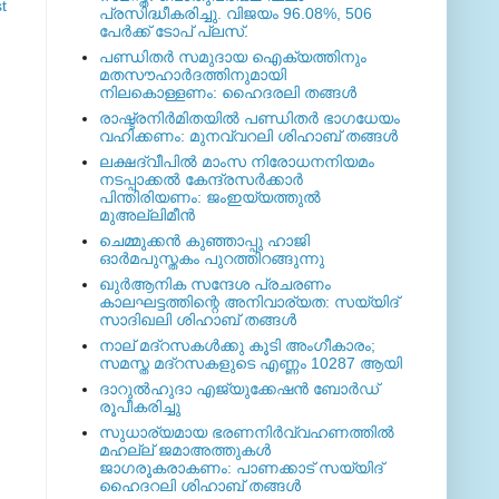
t
പ്രസിദ്ധീകരിച്ചു. വിജയം 96.08%, 506
പേര്‍ക്ക് ടോപ് പ്ലസ്.
പണ്ഡിതര്‍ സമുദായ ഐക്യത്തിനും
മതസൗഹാര്‍ദത്തിനുമായി
നിലകൊള്ളണം: ഹൈദരലി തങ്ങള്‍
രാഷ്ട്രനിര്‍മിതയില്‍ പണ്ഡിതര്‍ ഭാഗധേയം
വഹിക്കണം: മുനവ്വറലി ശിഹാബ് തങ്ങള്‍
ലക്ഷദ്വീപില്‍ മാംസ നിരോധനനിയമം
നടപ്പാക്കല്‍ കേന്ദ്രസര്‍ക്കാര്‍
പിന്തിരിയണം: ജംഇയ്യത്തുല്‍
മുഅല്ലിമീന്‍
ചെമ്മുക്കന്‍ കുഞ്ഞാപ്പു ഹാജി
ഓര്‍മപുസ്തകം പുറത്തിറങ്ങുന്നു
ഖുര്‍ആനിക സന്ദേശ പ്രചരണം
കാലഘട്ടത്തിന്റെ അനിവാര്യത: സയ്യിദ്
സാദിഖലി ശിഹാബ് തങ്ങള്‍
നാല് മദ്‌റസകള്‍ക്കു കൂടി അംഗീകാരം;
സമസ്ത മദ്‌റസകളുടെ എണ്ണം 10287 ആയി
ദാറുല്‍ഹുദാ എജ്യുക്കേഷന്‍ ബോര്‍ഡ്
രൂപീകരിച്ചു
സുധാര്യമായ ഭരണനിര്‍വ്വഹണത്തില്‍
മഹല്ല് ജമാഅത്തുകള്‍
ജാഗരൂകരാകണം: പാണക്കാട് സയ്യിദ്
ഹൈദറലി ശിഹാബ് തങ്ങള്‍