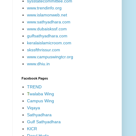
sysstatecommittee.com
www.trendinfo.org
www.islamonweb.net
www.sathyadhara.com
www.dubaiskssf.com
gulfsathyadhara.com
keralaislamicroom.com
skssfthrissur.com
www.campuswingtcr.org
www.dhiu.in
Facebook Pages
TREND
T
walaba Wing
Campus Wing
Viqaya
Sathyadhara
Gulf Sathyadhara
KICR
Darul Huda