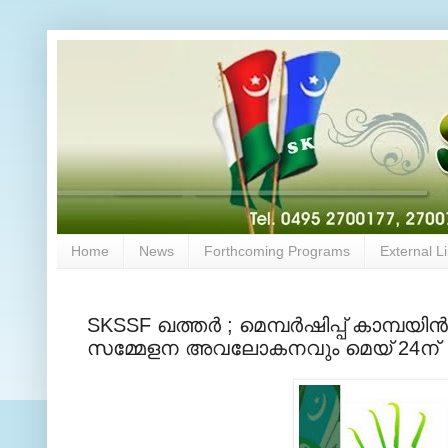
Home
News
Forthcoming Programs
External L
SKSSF ഖത്തര്‍ ; മെമ്പര്‍ഷിപ്പ് കാമ
സമ്മേളന അവലോകനവും മെയ് 24ന്