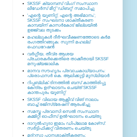
SKSSF ക്യാമ്പസ് വിംഗ് സംസ്ഥാന
ലീഡേർസ് മീറ്റ് 'ഡിബറ്റ്' സമാപിച്ചു
'എന്റെ യൂണിറ്റ്, എന്റെ അഭിമാനം';
SKSSF സംഘടനാ ശാക്തീകരണ
കാമ്പയിന് കാസര്‍കോട് ജില്ലയില്‍
ഉജ്ജ്വല തുടക്കം
മഹല്ലുകള്‍ ദീര്‍ഘവീക്ഷണത്തോടെ കര്‍മ
രംഗത്തിറങ്ങുക: സുന്നി മഹല്ല്
ഫെഡറേഷന്‍
വര്‍ഗ്ഗീയ, തീവ്ര ആശയ
പ്രചാരകര്‍ക്കെതിരെ താക്കീതായി SKSSF
മനുഷ്യജാലിക
മാനവ സൗഹൃദം പ്രവാചകാധ്യാപനം:
പ്രൊഫസർ കെ. ആലിക്കുട്ടി മുസ്ലിയാർ
റിപ്പബ്ലിക് ദിനത്തില്‍ ബസ് കാത്തിരിപ്പു
കേന്ദ്രം ഉദ്ഘാടനം ചെയ്ത്‌ SKSSF
കാന്തപുരം യൂണിറ്റ്
SKSSF വിഖായ ആക്റ്റീവ് വിങ് നാലാം
ബാച്ച് രജിസ്‌ട്രേഷന് ആരംഭിച്ചു
സമസ്ത പ്രവാസി സെല്‍ സംസ്ഥാന
കമ്മിറ്റി ഓഫീസ് ഉല്‍ഘാടനം ചെയ്തു
ദാറുല്‍ഹുദാ ഇമാം ഡിപ്ലോമ കോഴ്‌സ്:
സര്‍ട്ടിഫിക്കറ്റ് വിതരണം ചെയ്തു
മദ്‌റസാ പഠനശാക്തീകരണം;