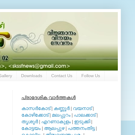
Gallery
Downloads
Contact Us
Follow Us
പ്രാദേശിക വാര്‍ത്തകള്‍
കാസര്‍കോട്
|
കണ്ണൂര്‍
|
വയനാട്
|
കോഴിക്കോട്
|
മലപ്പുറം
|
പാലക്കാട്
|
തൃശൂര്‍
|
എറണാകുളം
|
ഇടുക്കി
|
കോട്ടയം
|
ആലപ്പുഴ
|
പത്തനംതിട്ട
|
കൊല്ലം
|
തിരുവനന്തപുരം
|