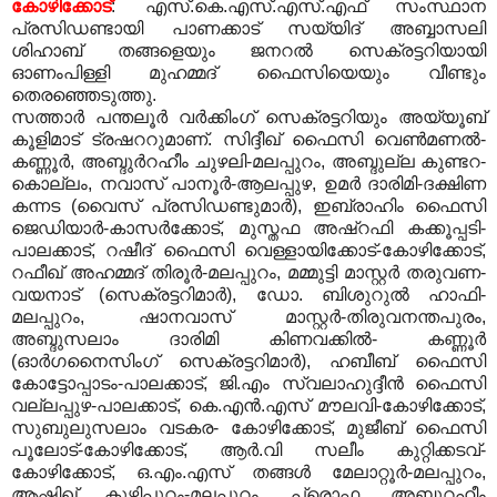
കോഴിക്കോട്
: എസ്.കെ.എസ്.എസ്.എഫ് സംസ്ഥാന
പ്രസിഡണ്ടായി പാണക്കാട് സയ്യിദ് അബ്ബാസലി
ശിഹാബ് തങ്ങളെയും ജനറല്‍ സെക്രട്ടറിയായി
ഓണംപിള്ളി മുഹമ്മദ് ഫൈസിയെയും വീണ്ടും
തെരഞ്ഞെടുത്തു.
സത്താര്‍ പന്തലൂര്‍ വര്‍ക്കിംഗ് സെക്രട്ടറിയും അയ്യൂബ്
കൂളിമാട് ട്രഷററുമാണ്. സിദ്ദീഖ് ഫൈസി വെണ്‍മണല്‍-
കണ്ണൂര്‍, അബ്ദുര്‍റഹീം ചുഴലി-മലപ്പുറം, അബ്ദുല്ല കുണ്ടറ-
കൊല്ലം, നവാസ് പാനൂര്‍-ആലപ്പുഴ, ഉമര്‍ ദാരിമി-ദക്ഷിണ
കന്നട (വൈസ് പ്രസിഡണ്ടുമാര്‍), ഇബ്രാഹിം ഫൈസി
ജെഡിയാര്‍-കാസര്‍ക്കോട്, മുസ്തഫ അഷ്‌റഫി കക്കൂപ്പടി-
പാലക്കാട്, റഷീദ് ഫൈസി വെള്ളായിക്കോട്-കോഴിക്കോട്,
റഫീഖ് അഹമ്മദ് തിരൂര്‍-മലപ്പുറം, മമ്മുട്ടി മാസ്റ്റര്‍ തരുവണ-
വയനാട് (സെക്രട്ടറിമാര്‍), ഡോ. ബിശുറുല്‍ ഹാഫി-
മലപ്പുറം, ഷാനവാസ് മാസ്റ്റര്‍-തിരുവനന്തപുരം,
അബ്ദുസലാം ദാരിമി കിണവക്കില്‍- കണ്ണൂര്‍
(ഓര്‍ഗനൈസിംഗ് സെക്രട്ടറിമാര്‍), ഹബീബ് ഫൈസി
കോട്ടോപ്പാടം-പാലക്കാട്, ജി.എം സ്വലാഹുദ്ദീന്‍ ഫൈസി
വല്ലപ്പുഴ-പാലക്കാട്, കെ.എന്‍.എസ് മൗലവി-കോഴിക്കോട്,
സുബുലുസലാം വടകര- കോഴിക്കോട്, മുജീബ് ഫൈസി
പൂലോട്-കോഴിക്കോട്, ആര്‍.വി സലീം കുറ്റിക്കടവ്-
കോഴിക്കോട്, ഒ.എം.എസ് തങ്ങള്‍ മേലാറ്റൂര്‍-മലപ്പുറം,
ആഷിഖ് കുഴിപ്പുറം-മലപ്പുറം, പ്രൊഫ. അബ്ദുറഹീം