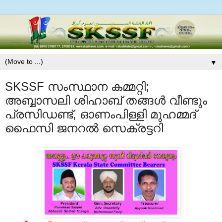
▼
SKSSF സംസ്ഥാന കമ്മറ്റി;
അബ്ബാസലി ശിഹാബ് തങ്ങള്‍ വീണ്ടും
പ്രസിഡണ്ട്‌, ഓണംപിള്ളി മുഹമ്മദ്
ഫൈസി ജനറല്‍ സെക്രട്ടറി