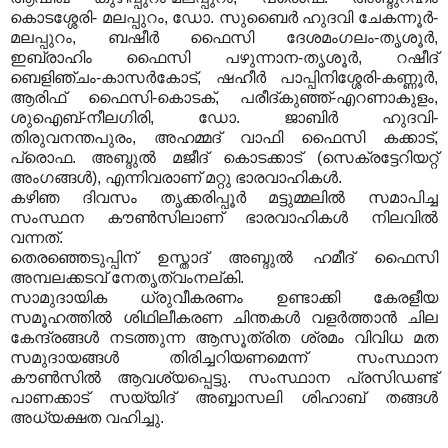
കൊടശ്ശേരി- മലപ്പുറം, ഡോ. സുബൈര്‍ ഹുദവി ചേകന്നൂര്‍-
മലപ്പുറം, ബഷീര്‍ ഫൈസി ദേശമംഗലം-തൃശൂര്‍,
ഇബ്രാഹിം ഫൈസി പഴുന്നാന-തൃശൂര്‍, റഷീദ്
ബെളിഞ്ചം-കാസര്‍കോട്, ഷഹീര്‍ പാപ്പിനിശ്ശേരി-കണ്ണൂര്‍,
ആരിഫ് ഫൈസി-കൊടക്, പരീദ്കുഞ്ഞ്-എറണാകുളം,
ശുഐബ്-നീലഗിരി, ഡോ. ജാബിര്‍ ഹുദവി-
തിരുവനന്തപുരം, അഹമ്മദ് വാഫി ഫൈസി കക്കാട്,
പ്രൊഫ. അബ്ദുല്‍ മജീദ് കൊടക്കാട് (സെക്രട്ടേറിയറ്റ്
അംഗങ്ങള്‍), എന്നിവരാണ് മറ്റു ഭാരവാഹികള്‍.
കഴിഞ ദിവസം തൃക്കരിപ്പൂര്‍ മട്ടുമ്മലില്‍ സമാപിച്ച
സംസ്ഥന കൗണ്‍സിലാണ് ഭാരവാഹികൾ നിലവിൽ
വന്നത്.
തെരഞ്ഞെടുപ്പിന് ഉസ്താദ്‌ അബ്ദുല്‍ ഹമീദ് ഫൈസി
അമ്പലക്കടവ് നേതൃത്വംനല്കി.
സാമുദായിക ധ്രുവീകരണം ഉണ്ടാക്കി കേരളീയ
സമൂഹത്തില്‍ ശിഥിലീകരണ ചിന്തകള്‍ വളര്‍ത്താന്‍ ചില
കേന്ദ്രങ്ങള്‍ നടത്തുന്ന ആസൂത്രിത ശ്രമം വിവിധ മത
സമുദായങ്ങള്‍ തിരിച്ചറിയണമെന്ന് സംസ്ഥാന
കൗണ്‍സില്‍ ആവശ്യപ്പെട്ടു. സംസ്ഥാന പ്രസിഡണ്ട്
പാണക്കാട് സയ്യിദ് അബ്ബാസലി ശിഹാബ് തങ്ങള്‍
അധ്യക്ഷത വഹിച്ചു.