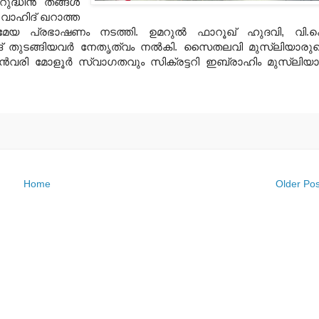
്ധീന്‍ തങ്ങള്‍
 വാഹിദ് ഖറാത്ത
്രമേയ പ്രഭാഷണം നടത്തി. ഉമറുല്‍ ഫാറൂഖ് ഹുദവി, വി.
ദ് തുടങ്ങിയവര്‍ നേതൃത്വം നല്‍കി. സൈതലവി മുസ്‌ലിയാരു
രി മോളൂര്‍ സ്വാഗതവും സിക്രട്ടറി ഇബ്രാഹിം മുസ്‌ലിയാര
Home
Older Pos