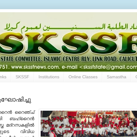
inks
SKSSF
Institutions
Online Classes
Samastha
ഘോഷിച്ചു
റൈന്‍ റൈഞ്ച്
യി ബഹ്‌റൈന്‍
 മദ്‌റസകളില്‍
ഥികളുടെ വിവിധ