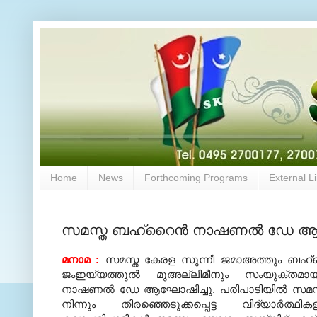
Home
News
Forthcoming Programs
External L
സമസ്ത ബഹ്‌റൈന്‍ നാഷണല്‍ ഡേ ആ
മനാമ :
സമസ്ത കേരള സുന്നീ ജമാഅത്തും ബഹ്‌
ജംഇയ്യത്തുല്‍ മുഅല്ലിമീനും സംയുക്തമാ
നാഷണല്‍ ഡേ ആഘോഷിച്ചു. പരിപാടിയില്‍ സമസ്ത
നിന്നും തിരഞ്ഞെടുക്കപ്പെട്ട വിദ്യാര്‍ത്