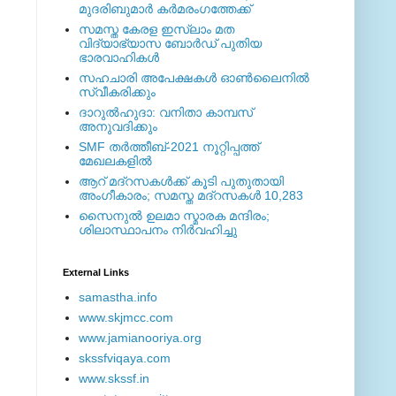
മുദരിബുമാര്‍ കര്‍മരംഗത്തേക്ക്
സമസ്ത കേരള ഇസ്ലാം മത
വിദ്യാഭ്യാസ ബോര്‍ഡ് പുതിയ
ഭാരവാഹികള്‍
സഹചാരി അപേക്ഷകൾ ഓൺലൈനിൽ
സ്വീകരിക്കും
ദാറുല്‍ഹുദാ: വനിതാ കാമ്പസ്
അനുവദിക്കും
SMF തര്‍ത്തീബ്-2021 നൂറ്റിപ്പത്ത്
മേഖലകളില്‍
ആറ് മദ്റസകള്‍ക്ക് കൂടി പുതുതായി
അംഗീകാരം; സമസ്ത മദ്റസകള്‍ 10,283
സൈനുല്‍ ഉലമാ സ്മാരക മന്ദിരം;
ശിലാസ്ഥാപനം നിര്‍വഹിച്ചു
External ‎Links
samastha.info
www.skjmcc.com
www.jamianooriya.org
skssfviqaya.com
www.skssf.in