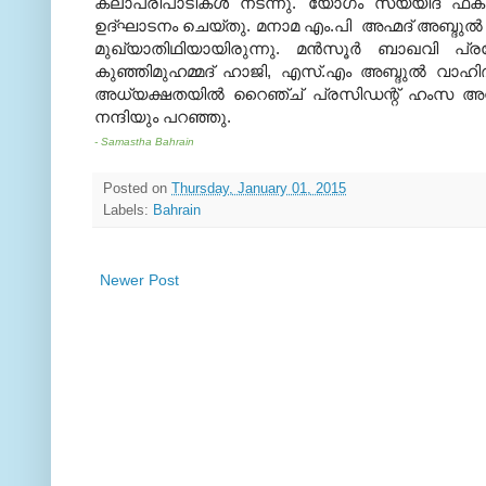
കലാപരിപാടികള്‍ നടന്നു. യോഗം സയ്യിദ് ഫക്‌റുദ
ഉദ്ഘാടനം ചെയ്തു. മനാമ എം.പി അഹ്മദ് അബ്ദുല്‍
മുഖ്യാതിഥിയായിരുന്നു. മന്‍സൂര്‍ ബാഖവി പ
കുഞ്ഞിമുഹമ്മദ് ഹാജി, എസ്.എം അബ്ദുല്‍ വാഹി
അധ്യക്ഷതയില്‍ റൈഞ്ച് പ്രസിഡന്റ് ഹംസ അന്‍വ
നന്ദിയും പറഞ്ഞു.
- Samastha Bahrain
Posted on
Thursday, January 01, 2015
Labels:
Bahrain
Newer Post