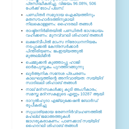
പ്രസിദ്ധീകരിച്ചു. വിജയം 96.08%, 506
പേര്‍ക്ക് ടോപ് പ്ലസ്.
പണ്ഡിതര്‍ സമുദായ ഐക്യത്തിനും
മതസൗഹാര്‍ദത്തിനുമായി
നിലകൊള്ളണം: ഹൈദരലി തങ്ങള്‍
രാഷ്ട്രനിര്‍മിതയില്‍ പണ്ഡിതര്‍ ഭാഗധേയം
വഹിക്കണം: മുനവ്വറലി ശിഹാബ് തങ്ങള്‍
ലക്ഷദ്വീപില്‍ മാംസ നിരോധനനിയമം
നടപ്പാക്കല്‍ കേന്ദ്രസര്‍ക്കാര്‍
പിന്തിരിയണം: ജംഇയ്യത്തുല്‍
മുഅല്ലിമീന്‍
ചെമ്മുക്കന്‍ കുഞ്ഞാപ്പു ഹാജി
ഓര്‍മപുസ്തകം പുറത്തിറങ്ങുന്നു
ഖുര്‍ആനിക സന്ദേശ പ്രചരണം
കാലഘട്ടത്തിന്റെ അനിവാര്യത: സയ്യിദ്
സാദിഖലി ശിഹാബ് തങ്ങള്‍
നാല് മദ്‌റസകള്‍ക്കു കൂടി അംഗീകാരം;
സമസ്ത മദ്‌റസകളുടെ എണ്ണം 10287 ആയി
ദാറുല്‍ഹുദാ എജ്യുക്കേഷന്‍ ബോര്‍ഡ്
രൂപീകരിച്ചു
സുധാര്യമായ ഭരണനിര്‍വ്വഹണത്തില്‍
മഹല്ല് ജമാഅത്തുകള്‍
ജാഗരൂകരാകണം: പാണക്കാട് സയ്യിദ്
ഹൈദറലി ശിഹാബ് തങ്ങള്‍