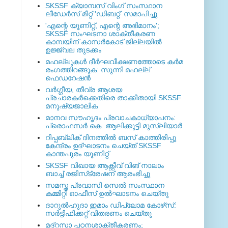
SKSSF ക്യാമ്പസ് വിംഗ് സംസ്ഥാന
ലീഡേർസ് മീറ്റ് 'ഡിബറ്റ്' സമാപിച്ചു
'എന്റെ യൂണിറ്റ്, എന്റെ അഭിമാനം';
SKSSF സംഘടനാ ശാക്തീകരണ
കാമ്പയിന് കാസര്‍കോട് ജില്ലയില്‍
ഉജ്ജ്വല തുടക്കം
മഹല്ലുകള്‍ ദീര്‍ഘവീക്ഷണത്തോടെ കര്‍മ
രംഗത്തിറങ്ങുക: സുന്നി മഹല്ല്
ഫെഡറേഷന്‍
വര്‍ഗ്ഗീയ, തീവ്ര ആശയ
പ്രചാരകര്‍ക്കെതിരെ താക്കീതായി SKSSF
മനുഷ്യജാലിക
മാനവ സൗഹൃദം പ്രവാചകാധ്യാപനം:
പ്രൊഫസർ കെ. ആലിക്കുട്ടി മുസ്ലിയാർ
റിപ്പബ്ലിക് ദിനത്തില്‍ ബസ് കാത്തിരിപ്പു
കേന്ദ്രം ഉദ്ഘാടനം ചെയ്ത്‌ SKSSF
കാന്തപുരം യൂണിറ്റ്
SKSSF വിഖായ ആക്റ്റീവ് വിങ് നാലാം
ബാച്ച് രജിസ്‌ട്രേഷന് ആരംഭിച്ചു
സമസ്ത പ്രവാസി സെല്‍ സംസ്ഥാന
കമ്മിറ്റി ഓഫീസ് ഉല്‍ഘാടനം ചെയ്തു
ദാറുല്‍ഹുദാ ഇമാം ഡിപ്ലോമ കോഴ്‌സ്:
സര്‍ട്ടിഫിക്കറ്റ് വിതരണം ചെയ്തു
മദ്‌റസാ പഠനശാക്തീകരണം;