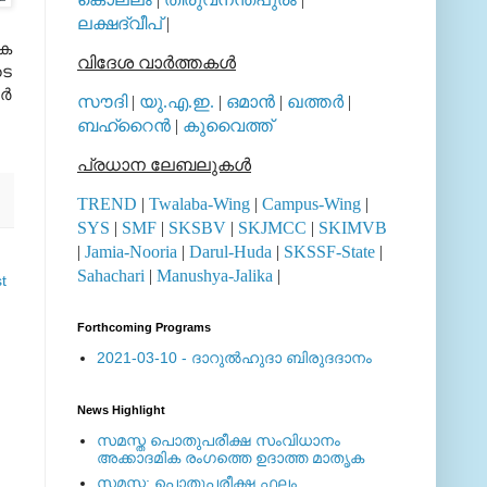
ലക്ഷദ്വീപ്
|
കെ
വിദേശ വാര്‍ത്തകള്‍
ടെ
്‍
സൗദി
|
യു.എ.ഇ.
|
ഒമാന്‍
|
ഖത്തര്‍
|
ബഹ്റൈന്‍
|
കുവൈത്ത്
പ്രധാന ലേബലുകള്‍
TREND
|
Twalaba-Wing
|
Campus-Wing
|
SYS
|
SMF
|
SKSBV
|
SKJMCC
|
SKIMVB
|
Jamia-Nooria
|
Darul-Huda
|
SKSSF-State
|
Sahachari
|
Manushya-Jalika
|
t
Forthcoming Programs
2021-03-10 - ദാറുല്‍ഹുദാ ബിരുദദാനം
News Highlight
സമസ്ത പൊതുപരീക്ഷ സംവിധാനം
അക്കാദമിക രംഗത്തെ ഉദാത്ത മാതൃക
സമസ്ത: പൊതുപരീക്ഷ ഫലം