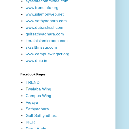
sysstatecommittee.com
www.trendinfo.org
www.islamonweb.net
www.sathyadhara.com
www.dubaiskssf.com
gulfsathyadhara.com
keralaislamicroom.com
skssfthrissur.com
www.campuswingtcr.org
www.dhiu.in
Facebook Pages
TREND
T
walaba Wing
Campus Wing
Viqaya
Sathyadhara
Gulf Sathyadhara
KICR
Darul Huda