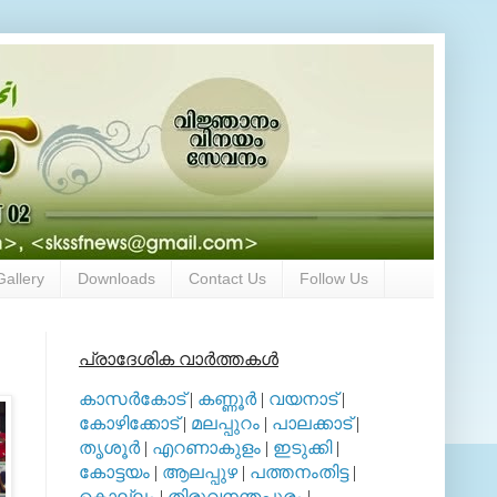
Gallery
Downloads
Contact Us
Follow Us
പ്രാദേശിക വാര്‍ത്തകള്‍
കാസര്‍കോട്
|
കണ്ണൂര്‍
|
വയനാട്
|
കോഴിക്കോട്
|
മലപ്പുറം
|
പാലക്കാട്
|
തൃശൂര്‍
|
എറണാകുളം
|
ഇടുക്കി
|
കോട്ടയം
|
ആലപ്പുഴ
|
പത്തനംതിട്ട
|
കൊല്ലം
|
തിരുവനന്തപുരം
|