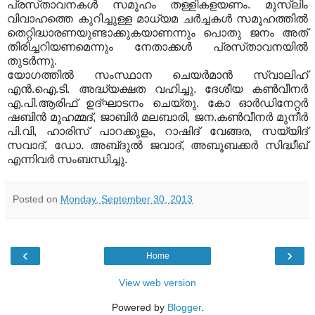
പ്രസ്‌താവനകള്‍ സമൂഹം തള്ളികളയണം. മുസ്ലിം
വിവാഹത്തെ കുറിച്ചുള്ള മാധ്യമ ചര്‍ച്ചകള്‍ സമൂഹത്തില്‍
തെറ്റിദ്ധാരണയുണ്ടാക്കുകയാണന്നും പൊതു ജനം അത്‌
തിരിച്ചറിയണമെന്നും നേതാക്കള്‍ പ്രസ്‌താവനയില്‍
തുടര്‍ന്നു.
യോഗത്തില്‍ സംസ്ഥാന ചെയര്‍മാന്‍ സ്വാലിഹ്‌
എന്‍.ഐ.ടി. അദ്ധ്യക്ഷത വഹിച്ചു. ദേശീയ കണ്‍വീനര്‍
എ.പി.ആരിഫ്‌ ഉദ്‌ഘാടനം ചെയ്‌തു. കോ ഓര്‍ഡിനേറ്റര്‍
ഷബിന്‍ മുഹമ്മദ്‌, ജാബിര്‍ മലബാരി, ജന.കണ്‍വീനര്‍ മുനീര്‍
പി.വി, ഹാരിസ്‌ പാറക്കുളം, റാഷിദ്‌ വേങ്ങര, സയ്യിദ്‌
സവാദ്‌, ഡോ. അബ്‌ദുല്‍ ജവാദ്‌, അബൂബക്കര്‍ സിദ്ധീഖ്‌
എന്നിവര്‍ സംബന്ധിച്ചു.
Posted on
Monday, September 30, 2013
‹
›
Home
View web version
Powered by
Blogger
.