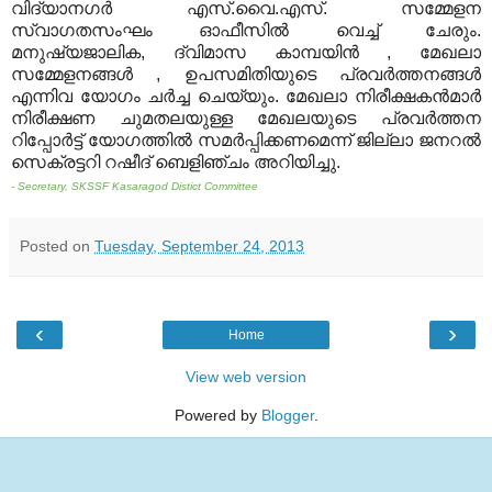
വിദ്യാനഗര്‍ എസ്
.
വൈ
.
എസ്
.
സമ്മേളന
സ്വാഗതസംഘം ഓഫീസില്‍ വെച്ച് ചേരും
.
മനുഷ്യജാലിക
,
ദ്വിമാസ കാമ്പയിന്‍
,
മേഖലാ
സമ്മേളനങ്ങള്‍
,
ഉപസമിതിയുടെ പ്രവര്‍ത്തനങ്ങള്‍
എന്നിവ യോഗം ചര്‍ച്ച ചെയ്യും
.
മേഖലാ നിരീക്ഷകന്‍മാര്‍
നിരീക്ഷണ ചുമതലയുള്ള മേഖലയുടെ പ്രവര്‍ത്തന
റിപ്പോര്‍ട്ട് യോഗത്തില്‍ സമര്‍പ്പിക്കണമെന്ന് ജില്ലാ ജനറല്‍
സെക്രട്ടറി റഷീദ് ബെളിഞ്ചം അറിയിച്ചു
.
- Secretary, SKSSF Kasaragod Distict Committee
Posted on
Tuesday, September 24, 2013
‹
›
Home
View web version
Powered by
Blogger
.