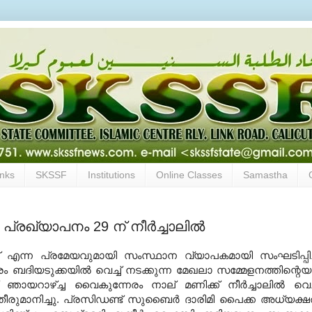
inks
SKSSF
Institutions
Online Classes
Samastha
രഖ്യാപനം 29 ന് നീര്‍ച്ചാലില്‍
് എന്ന പ്രമേയവുമായി സംസ്ഥാന വ്യാപകമായി സംഘടിപ്പിച്
ബദിയടുക്കയില്‍ വെച്ച് നടക്കുന്ന മേഖലാ സമ്മേളനത്തിന്റെയ
 ഞായറാഴ്ച്ച വൈകുന്നേരം നാല് മണിക്ക് നീര്‍ച്ചാലില്‍ വെച്
ീരുമാനിച്ചു
.
പ്രസിഡണ്ട് സുബൈര്‍ ദാരിമി പൈക്ക അധ്യക്