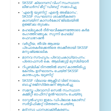
SKSSF ക്യാമ്പസ് വിംഗ് സംസ്ഥാന
ലീഡേർസ് മീറ്റ് 'ഡിബറ്റ്' സമാപിച്ചു
'എന്റെ യൂണിറ്റ്, എന്റെ അഭിമാനം';
SKSSF സംഘടനാ ശാക്തീകരണ
കാമ്പയിന് കാസര്‍കോട് ജില്ലയില്‍
ഉജ്ജ്വല തുടക്കം
മഹല്ലുകള്‍ ദീര്‍ഘവീക്ഷണത്തോടെ കര്‍മ
രംഗത്തിറങ്ങുക: സുന്നി മഹല്ല്
ഫെഡറേഷന്‍
വര്‍ഗ്ഗീയ, തീവ്ര ആശയ
പ്രചാരകര്‍ക്കെതിരെ താക്കീതായി SKSSF
മനുഷ്യജാലിക
മാനവ സൗഹൃദം പ്രവാചകാധ്യാപനം:
പ്രൊഫസർ കെ. ആലിക്കുട്ടി മുസ്ലിയാർ
റിപ്പബ്ലിക് ദിനത്തില്‍ ബസ് കാത്തിരിപ്പു
കേന്ദ്രം ഉദ്ഘാടനം ചെയ്ത്‌ SKSSF
കാന്തപുരം യൂണിറ്റ്
SKSSF വിഖായ ആക്റ്റീവ് വിങ് നാലാം
ബാച്ച് രജിസ്‌ട്രേഷന് ആരംഭിച്ചു
സമസ്ത പ്രവാസി സെല്‍ സംസ്ഥാന
കമ്മിറ്റി ഓഫീസ് ഉല്‍ഘാടനം ചെയ്തു
ദാറുല്‍ഹുദാ ഇമാം ഡിപ്ലോമ കോഴ്‌സ്:
സര്‍ട്ടിഫിക്കറ്റ് വിതരണം ചെയ്തു
മദ്‌റസാ പഠനശാക്തീകരണം;