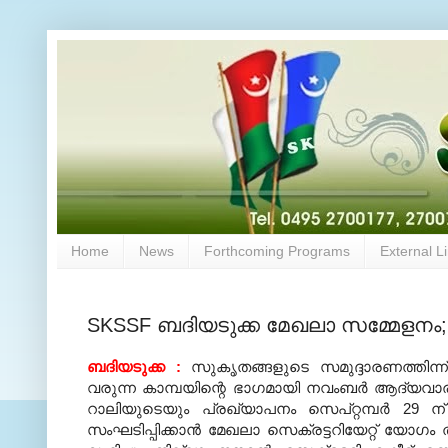
Home
News
Forthcoming Programs
External L
SKSSF ബദിയടുക്ക മേഖലാ സമ്മേളനം; പ്
ബദിയടുക്ക
:
സുകൃതങ്ങളുടെ സമുദ്ദാരണത്തിന്ന
വരുന്ന കാമ്പയിന്റെ ഭാഗമായി നവംബര്‍ ആദ്യവാരം 
റാലിയുടെയും പ്രഖ്യാപനം സെപ്റ്റമ്പര്‍
29
ന്
സംഘടിപ്പിക്കാന്‍ മേഖലാ സെക്രട്ടറിയേറ്റ് യോഗം ത