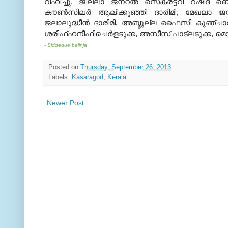
വഹിച്ചു
.
ജില്ലാ ജനറല്‍ സെക്രട്ടറി റഷീദ് ബ
കൗണ്‍സിലര്‍ ആലിക്കുഞ്ഞി ദാരിമി
,
മേഖലാ ജനറ
ജലാലുദ്ധീന്‍ ദാരിമി
,
അബ്ദുല്ല ഫൈസി കുഞ്ചാര
ശരീഫ്ഹനീഫിചെര്‍ളടുക്ക
,
അസീസ് പാട്‌ലടുക്ക
,
മൊയ
- Siddeque belinja
Posted on
Thursday, September 26, 2013
Labels:
Kasaragod
,
Kerala
Newer Post