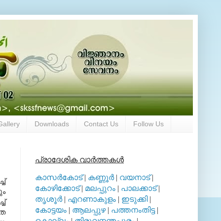
Gallery
Downloads
Contact Us
Follow Us
പ്രാദേശിക വാര്‍ത്തകള്‍
കാസര്‍കോട്
|
കണ്ണൂര്‍
|
വയനാട്
|
ച്
കോഴിക്കോട്
|
മലപ്പുറം
|
പാലക്കാട്
|
ും
തൃശൂര്‍
|
എറണാകുളം
|
ഇടുക്കി
|
ച്
കോട്ടയം
|
ആലപ്പുഴ
|
പത്തനംതിട്ട
|
ഷത
കൊല്ലം
|
തിരുവനന്തപുരം
|