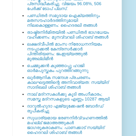
പ്രസിദ്ധീകരിച്ചു. വിജയം 96.08%, 506
പേര്‍ക്ക് ടോപ് പ്ലസ്.
പണ്ഡിതര്‍ സമുദായ ഐക്യത്തിനും
മതസൗഹാര്‍ദത്തിനുമായി
നിലകൊള്ളണം: ഹൈദരലി തങ്ങള്‍
രാഷ്ട്രനിര്‍മിതയില്‍ പണ്ഡിതര്‍ ഭാഗധേയം
വഹിക്കണം: മുനവ്വറലി ശിഹാബ് തങ്ങള്‍
ലക്ഷദ്വീപില്‍ മാംസ നിരോധനനിയമം
നടപ്പാക്കല്‍ കേന്ദ്രസര്‍ക്കാര്‍
പിന്തിരിയണം: ജംഇയ്യത്തുല്‍
മുഅല്ലിമീന്‍
ചെമ്മുക്കന്‍ കുഞ്ഞാപ്പു ഹാജി
ഓര്‍മപുസ്തകം പുറത്തിറങ്ങുന്നു
ഖുര്‍ആനിക സന്ദേശ പ്രചരണം
കാലഘട്ടത്തിന്റെ അനിവാര്യത: സയ്യിദ്
സാദിഖലി ശിഹാബ് തങ്ങള്‍
നാല് മദ്‌റസകള്‍ക്കു കൂടി അംഗീകാരം;
സമസ്ത മദ്‌റസകളുടെ എണ്ണം 10287 ആയി
ദാറുല്‍ഹുദാ എജ്യുക്കേഷന്‍ ബോര്‍ഡ്
രൂപീകരിച്ചു
സുധാര്യമായ ഭരണനിര്‍വ്വഹണത്തില്‍
മഹല്ല് ജമാഅത്തുകള്‍
ജാഗരൂകരാകണം: പാണക്കാട് സയ്യിദ്
ഹൈദറലി ശിഹാബ് തങ്ങള്‍