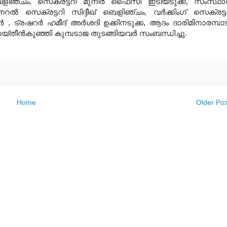
െളിഞ്ചം
,
സെക്രട്ടറി മുനീര്‍ ഫൈസി ഇടിയടുക്ക
,
സംസ്ഥ
ല്‍ സെക്രട്ടറി സിദ്ദീഖ് ബെളിഞ്ചം
,
വര്‍ക്കിംഗ് സെക്രട്ട
്‍
,
ട്രഷറര്‍ ഹമീദ് അര്‍ശദി ഉക്കിനടുക്ക
,
ആദം ദാരിമിനാരമ്പാട
്തീന്‍കുഞ്ഞി കുമ്പടാജ തുടങ്ങിയവര്‍ സംബന്ധിച്ചു
.
Home
Older Pos