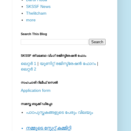
SKSSF News
Thelitcham
more
Search This Blog
SKSSF ത്വലബാ വിംഗ് രജിസ്ട്രേഷന്‍ ഫോം
ലെറ്റര്‍ 1
|
യൂണിറ്റ് രജിസ്ട്രേഷന്‍ ഫോറം
|
ലെറ്റര്‍ 2
സഹചാരി റിലീഫ് സെല്‍
Application form
സമസ്ത ബുക്ക് ഡിപ്പോ
പാഠപുസ്തകങ്ങളുടെ പേരും വിലയും
നമ്മുടെ സ്റ്റേറ്റ് കമ്മിറ്റി