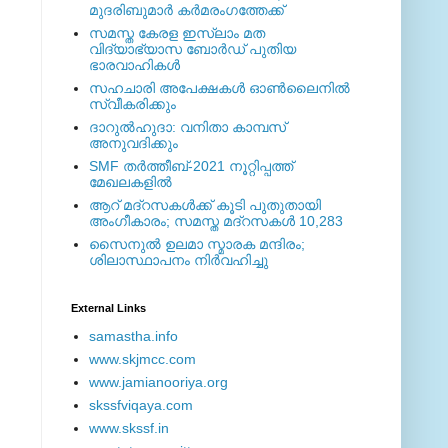
മുദരിബുമാര്‍ കര്‍മരംഗത്തേക്ക്
സമസ്ത കേരള ഇസ്ലാം മത
വിദ്യാഭ്യാസ ബോര്‍ഡ് പുതിയ
ഭാരവാഹികള്‍
സഹചാരി അപേക്ഷകൾ ഓൺലൈനിൽ
സ്വീകരിക്കും
ദാറുല്‍ഹുദാ: വനിതാ കാമ്പസ്
അനുവദിക്കും
SMF തര്‍ത്തീബ്-2021 നൂറ്റിപ്പത്ത്
മേഖലകളില്‍
ആറ് മദ്റസകള്‍ക്ക് കൂടി പുതുതായി
അംഗീകാരം; സമസ്ത മദ്റസകള്‍ 10,283
സൈനുല്‍ ഉലമാ സ്മാരക മന്ദിരം;
ശിലാസ്ഥാപനം നിര്‍വഹിച്ചു
External ‎Links
samastha.info
www.skjmcc.com
www.jamianooriya.org
skssfviqaya.com
www.skssf.in