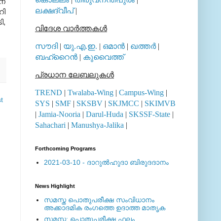
ാന
ലക്ഷദ്വീപ്
|
റി
ി
,
വിദേശ വാര്‍ത്തകള്‍
സൗദി
|
യു.എ.ഇ.
|
ഒമാന്‍
|
ഖത്തര്‍
|
ബഹ്റൈന്‍
|
കുവൈത്ത്
പ്രധാന ലേബലുകള്‍
TREND
|
Twalaba-Wing
|
Campus-Wing
|
t
SYS
|
SMF
|
SKSBV
|
SKJMCC
|
SKIMVB
|
Jamia-Nooria
|
Darul-Huda
|
SKSSF-State
|
Sahachari
|
Manushya-Jalika
|
Forthcoming Programs
2021-03-10 - ദാറുല്‍ഹുദാ ബിരുദദാനം
News Highlight
സമസ്ത പൊതുപരീക്ഷ സംവിധാനം
അക്കാദമിക രംഗത്തെ ഉദാത്ത മാതൃക
സമസ്ത: പൊതുപരീക്ഷ ഫലം