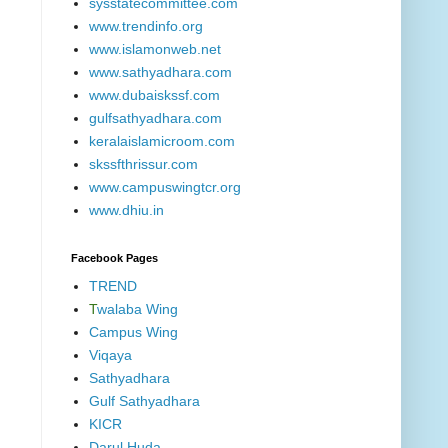
sysstatecommittee.com
www.trendinfo.org
www.islamonweb.net
www.sathyadhara.com
www.dubaiskssf.com
gulfsathyadhara.com
keralaislamicroom.com
skssfthrissur.com
www.campuswingtcr.org
www.dhiu.in
Facebook Pages
TREND
T
walaba Wing
Campus Wing
Viqaya
Sathyadhara
Gulf Sathyadhara
KICR
Darul Huda