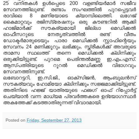
25 വനിതകള്‍ ഉള്‍പ്പെടെ 200 വളണ്ടിയര്‍മാര്‍ സജീവ
സേവനത്തിലുണ്ട്. രണ്ടാം സംഘത്തില്‍ പുറപ്പെട്ടവര്‍
രാവിലെ 8 മണിയോടെ ക്യാമ്പിലെത്തി. ലഗേജ്
കൈമാറ്റവും രജിസ്‌ട്രേഷനും ഒരു കൗണ്ടറില്‍ ആക്കി
ഹാജിമാര്‍ക്ക് സൗകര്യമായി ജില്ലാ മെഡിക്കല്‍
ഓഫീസറുടെ നേതൃത്വത്തില്‍ രണ്ട് വീതം
ഡോക്ടര്‍മാരുടെയും പാരാ മെഡിക്കല്‍ സ്റ്റാഫിന്റെയും
സേവനം 24 മണിക്കൂറും ലഭിക്കും. സ്ത്രീകള്‍ക്ക് അവരുടെ
താമസ സ്ഥലത്ത് തന്നെ മെഡിക്കല്‍ ക്ലിനിക്കും
ഒരുക്കിയിട്ടുണ്ട്. പുറമെ പെരിന്തല്‍മണ്ണ ഇ.എം.എസ്.
ആസ്പത്രിയുടെ റൂറല്‍ മെഡിക്കല്‍ വിഭാഗവും
സേവനത്തിനുണ്ട്.
ലബോറട്ടറി, ഇ.സി.ജി., ഓക്‌സിജന്‍, ആംബുലന്‍സ്
സൗകര്യവും ഹോമിയോ ക്ലിനിക്കും സജ്ജമാക്കിയിട്ടുണ്ട്.
അതിനിടെ ഹജ്ജ് യാത്രയുടെ ഫഌഗ് ഓഫ് റിപ്പോര്‍ട്ട്
ചെയ്യാന്‍ വന്ന മാധ്യമ പ്രവര്‍ത്തകരെ ഉദ്യോഗസ്ഥര്‍
അകത്തേക്ക് കടത്താതിരുന്നത് വിവാദമായി.
Posted on
Friday, September 27, 2013