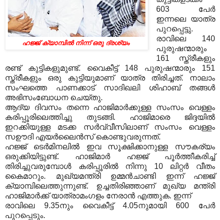
603 പേര്‍
ഇന്നലെ യാത്ര
പുറപ്പെട്ടു.
രാവിലെ 140
ഹജ്ജ് ക്യാമ്പിൽ നിന്ന് ഒരു ദ്രശ്യം
പുരുഷന്മാരും
161 സ്ത്രീകളും
രണ്ട് കുട്ടികളുമുണ്ട്. വൈകീട്ട് 148 പുരുഷന്മാരും 151
സ്ത്രീകളും ഒരു കുട്ടിയുമാണ് യാത്ര തിരിച്ചത്. നാലാം
സംഘത്തെ പാണക്കാട് സാദിഖലി ശിഹാബ് തങ്ങള്‍
അഭിസംബോധന ചെയ്തു.
ആദ്യ ദിവസം തന്നെ ഹാജിമാര്‍ക്കുള്ള സംസം വെള്ളം
കരിപ്പൂരിലെത്തിച്ചു തുടങ്ങി. ഹാജിമാരെ ജിദ്ദയില്‍
ഇറക്കിയുള്ള മടക്ക സര്‍വ്വീസിലാണ് സംസം വെള്ളം
സഊദി എയര്‍ലൈന്‍സ് കൊണ്ടുവരുന്നത്.
ഹജ്ജ് ടെര്‍മിനലില്‍ ഇവ സൂക്ഷിക്കാനുള്ള സൗകര്യം
ഒരുക്കിയിട്ടുണ്ട്. ഹാജിമാര്‍ ഹജ്ജ് പൂര്‍ത്തീകരിച്ച്
തിരിച്ചുവരുമ്പോള്‍ കരിപ്പൂരില്‍ നിന്നു 10 ലിറ്റര്‍ വീതം
കൈമാറും. മുഖ്യമന്ത്രി ഉമ്മന്‍ചാണ്ടി ഇന്ന് ഹജ്ജ്
ക്യാമ്പിലെത്തുന്നുണ്ട്. ഉച്ചതിരിഞ്ഞാണ് മുഖ്യ മന്ത്രി
ഹാജിമാര്‍ക്ക് യാത്രാമംഗളം നേരാന്‍ എത്തുക. ഇന്ന്
രാവിലെ 9.35നും വൈകീട്ട് 4.05നുമായി 600 പേര്‍
പുറപ്പെടും.