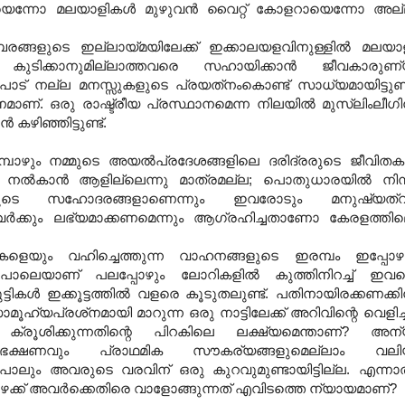
ഥയായെന്നോ മലയാളികള്‍ മുഴുവന്‍ വൈറ്റ് കോളറായെന്നോ അല
ംബരങ്ങളുടെ ഇല്ലായ്മയിലേക്ക് ഇക്കാലയളവിനുള്ളില്‍ മലയാ
ും കുടിക്കാനുമില്ലാത്തവരെ സഹായിക്കാന്‍ ജീവകാരുണ
രുപാട് നല്ല മനസ്സുകളുടെ പ്രയത്‌നംകൊണ്ട് സാധ്യമായിട്ടുണ്ട
മാണ്. ഒരു രാഷ്ട്രീയ പ്രസ്ഥാനമെന്ന നിലയില്‍ മുസ്‌ലിംലീഗി
കഴിഞ്ഞിട്ടുണ്ട്.
ോഴും നമ്മുടെ അയല്‍പ്രദേശങ്ങളിലെ ദരിദ്രരുടെ ജീവിത
 നല്‍കാന്‍ ആളില്ലെന്നു മാത്രമല്ല; പൊതുധാരയില്‍ നിന്
 നമ്മുടെ സഹോദരങ്ങളാണെന്നും ഇവരോടും മനുഷ്യത്
ഇവര്‍ക്കും ലഭ്യമാക്കണമെന്നും ആഗ്രഹിച്ചതാണോ കേരളത്തി
കളെയും വഹിച്ചെത്തുന്ന വാഹനങ്ങളുടെ ഇരമ്പം ഇപ്പോഴ
 പോലെയാണ് പലപ്പോഴും ലോറികളില്‍ കുത്തിനിറച്ച് ഇവ
ികള്‍ ഇക്കൂട്ടത്തില്‍ വളരെ കൂടുതലുണ്ട്. പതിനായിരക്കണക്കി
യപ്രശ്‌നമായി മാറുന്ന ഒരു നാട്ടിലേക്ക് അറിവിന്റെ വെളിച്
 ക്രൂശിക്കുന്നതിന്റെ പിറകിലെ ലക്ഷ്യമെന്താണ്? അന
ഭക്ഷണവും പ്രാഥമിക സൗകര്യങ്ങളുമെല്ലാം വലി
ട്ടുപോലും അവരുടെ വരവിന് ഒരു കുറവുമുണ്ടായിട്ടില്ല. എന്നാല
ോഴേക്ക് അവര്‍ക്കെതിരെ വാളോങ്ങുന്നത് എവിടത്തെ ന്യായമാണ്?