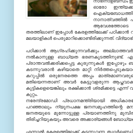
നാഭീനാളബന്ധം ഈ 
ഓരോ ഇന്ത്യക്ക
ഐക്യബോധത്തി
നാനാത്വത്തില്‍
ആവേശത്തോടെ പറ
തരത്തിലാണ് ഇപ്പോള്‍ കേരളത്തിലേക്ക് പഠിക്കാന
മലയാളികള്‍ പെരുമാറിക്കൊണ്ടിരിക്കുന്നത്. വിദ്
പഠിക്കാന്‍ ആഗ്രഹിക്കുന്നവര്‍ക്കും അല്ലാത്തവര
നല്‍കാനുള്ള ബാധ്യത ഭരണകൂടത്തിനുണ്ട്. എന്
പ്രാന്തവല്‍ക്കരിക്കപ്പെട്ട കുരുന്നുകള്‍ ഇപ്പോഴു
കടന്നുവരാന്‍ കഴിയാതെ മാറ്റി നിര്‍ത്തപ്പെടുകയാണ്.
കറുപ്പില്‍ ഒരുനേരത്തെ അപ്പം മാത്രമാണവ
മതിയെന്നതാണ് അവര്‍ കേട്ടുവളരുന്ന ആപ്തവാക
കുട്ടികളെയെങ്കിലും രക്ഷിക്കാന്‍ ശ്രമിക്കട്ടെ എ
കുറ്റം.
നരേന്ദ്രമോഡി പ്രധാനമന്ത്രിയായി അധികാ
പറഞ്ഞാലും ന്യൂനപക്ഷ ജനസമൂഹത്തിന്റെ മനസ്സ
ജനതയുടെ മുന്നോട്ടുള്ള പ്രയാണത്തിനു മുമ്പ
തിരിച്ചറിയുകയും അവരെ അക്കാര്യങ്ങള്‍ ബോധ്യപ്പ
എന്നാല്‍ കേരളത്തിലേക്ക് കടന്നുവന്ന ഝാര്‍ഖണ്