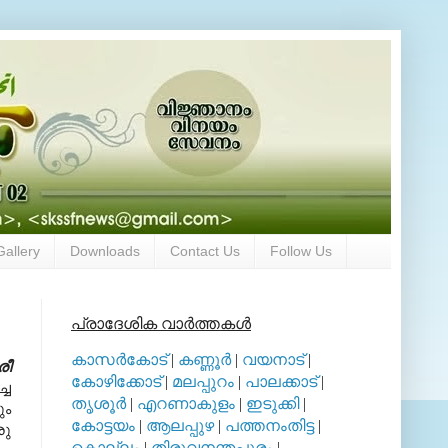
Gallery
Downloads
Contact Us
Follow Us
പ്രാദേശിക വാര്‍ത്തകള്‍
കാസര്‍കോട്
|
കണ്ണൂര്‍
|
വയനാട്
|
രീ
കോഴിക്കോട്
|
മലപ്പുറം
|
പാലക്കാട്
|
്ച
തൃശൂര്‍
|
എറണാകുളം
|
ഇടുക്കി
|
ും
കോട്ടയം
|
ആലപ്പുഴ
|
പത്തനംതിട്ട
|
രു
കൊല്ലം
|
തിരുവനന്തപുരം
|