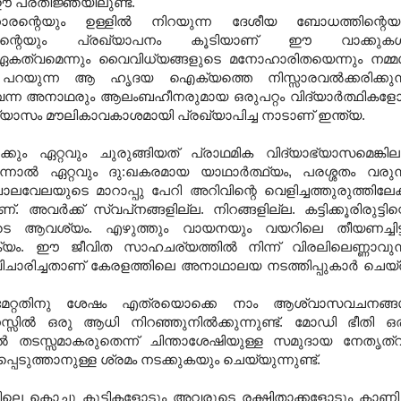
പ്രതിജ്ഞയിലുണ്ട്.
ാരന്റെയും ഉള്ളില്‍ നിറയുന്ന ദേശീയ ബോധത്തിന്റെയ
ന്റെയും പ്രഖ്യാപനം കൂടിയാണ് ഈ വാക്കുകള്‍
 ഏകത്വമെന്നും വൈവിധ്യങ്ങളുടെ മനോഹാരിതയെന്നും നമ്മള
യുന്ന ആ ഹൃദയ ഐക്യത്തെ നിസ്സാരവല്‍ക്കരിക്കുന
്‍ വന്ന അനാഥരും ആലംബഹീനരുമായ ഒരുപറ്റം വിദ്യാര്‍ത്ഥികളോ
യാഭ്യാസം മൗലികാവകാശമായി പ്രഖ്യാപിച്ച നാടാണ് ഇന്ത്യ.
്‍ക്കും ഏറ്റവും ചുരുങ്ങിയത് പ്രാഥമിക വിദ്യാഭ്യാസമെങ്കില
നാല്‍ ഏറ്റവും ദു:ഖകരമായ യാഥാര്‍ത്ഥ്യം, പരശ്ശതം വരുന
ം ബാലവേലയുടെ മാറാപ്പു പേറി അറിവിന്റെ വെളിച്ചത്തുരുത്തിലേക്
 അവര്‍ക്ക് സ്വപ്‌നങ്ങളില്ല. നിറങ്ങളില്ല. കട്ടിക്കൂരിരുട്ടിന്
രുടെ ആവശ്യം. എഴുത്തും വായനയും വയറിലെ തീയണച്ചിട്
്യം. ഈ ജീവിത സാഹചര്യത്തില്‍ നിന്ന് വിരലിലെണ്ണാവുന
ന്ന് വിചാരിച്ചതാണ് കേരളത്തിലെ അനാഥാലയ നടത്തിപ്പുകാര്‍ ചെയ
രമേറ്റതിനു ശേഷം എത്രയൊക്കെ നാം ആശ്വാസവചനങ്ങള
ില്‍ ഒരു ആധി നിറഞ്ഞുനില്‍ക്കുന്നുണ്ട്. മോഡി ഭീതി ഒ
ില്‍ തടസ്സമാകരുതെന്ന് ചിന്താശേഷിയുള്ള സമുദായ നേതൃത്
െടുത്താനുള്ള ശ്രമം നടക്കുകയും ചെയ്യുന്നുണ്ട്.
ഡിലെ കൊച്ചു കുട്ടികളോടും അവരുടെ രക്ഷിതാക്കളോടും കാണിച