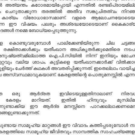
 അത്യന്തം കഠോരമായിപ്പോയി എന്നതില്‍ രണ്ടഭിപ്രായമില്
ും ചെറുതാക്കുന്ന തരത്തില്‍ അതീവ സങ്കുചിതത്വം നിറഞ
നതെന്ന കാര്യം വിരോധാഭാസമാണ്. വളരെ ആലോചനയോടെയ
രുന്ന ഈ വിഷയം പലരും അശ്രദ്ധയോടെയാണ് കൈകാര്
ദങ്ങള്‍ നമ്മെ ബോധ്യപ്പെടുത്തുന്നു.
കൊണ്ടുവരുമ്പോള്‍ പാലിക്കേണ്ടിയിരുന്ന ചില ചട്ടങ്ങള
ടെ രക്ഷിതാക്കള്‍ക്കും യതീംഖാന അധികൃതര്‍ക്കുമെതിരെ നടപ
റെ മനുഷ്യത്വമില്ലാത്ത ഐ.പി.സിയില്‍ നിന്ന് ഇനിയും മോച
ും വലിയ ശാപം. കുട്ടികളെ യതീംഖാനക്കാര്‍ക്ക് വില്‍ക്കാന
ും ചേര്‍ത്ത് കഥകള്‍ അവതരിപ്പിക്കുന്നത്. ഇതെല്ലാം വായിച്ച
പോലെ അസ്വസ്ഥമാവുകയാണ്. കേരളത്തിന്റെ പൊതുമനസ്സില്‍ എന്ന
ണാത്ത ഒരു ആര്‍ദ്രത ഇവിടെയുള്ളതിനാലാണ് നിരവ
യി കേരളം മാറിയത്. ഇതില്‍ ഹിന്ദുവും മുസ്‌ലിമ
‍ന്നുണ്ടാക്കിയ ഈ ആര്‍ദ്ര മനസ്സിനെ പാറക്കല്ലാക്കണമെന്
ളുണ്ടാക്കുന്നത്.
ലുണ്ടായ സാമൂഹ്യ മാറ്റങ്ങള്‍ ഈ വിവാദം കത്തിപ്പടരുമ്പോള്‍ ന
്‍ കേരളത്തിലെ സാമൂഹ്യ ജീവിതവും സാമ്പത്തിക സാഹചര്യങ്ങള