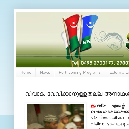
Home
News
Forthcoming Programs
External L
വിവാദം വേവിക്കാനുള്ളതല്ല അനാഥശ
ഇ
ന്ത്യ എന്റെ
സഹോദരന്മാരാണ്
പ്രതിജ്ഞയിലെ വ
വിഭിന്ന ഭാഷകളുംക