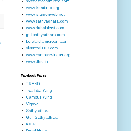
sysstatecommittee.com
www.trendinfo.org
www.islamonweb.net
www.sathyadhara.com
www.dubaiskssf.com
gulfsathyadhara.com
keralaislamicroom.com
t
skssfthrissur.com
www.campuswingtcr.org
www.dhiu.in
Facebook Pages
TREND
T
walaba Wing
Campus Wing
Viqaya
Sathyadhara
Gulf Sathyadhara
KICR
Darul Huda