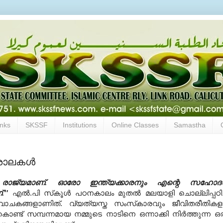
inks
SKSSF
Institutions
Online Classes
Samastha
ാലകള്‍
 രാജ്യമാണ്. ഓരോ ഇന്ത്യക്കാരനും എന്റെ സഹോദ
.''
എല്‍.പി സ്‌കൂള്‍ പഠനകാലം മുതല്‍ മലയാളി ചൊല്ലിപ്പഠിച
ാചകങ്ങളാണിത്. വ്യത്യസ്ത സംസ്‌കാരവും ജീവിതരീതികള
ൊണ്ട് സമ്പന്നമായ നമ്മുടെ നാടിനെ ഒന്നാക്കി നിര്‍ത്തുന്ന ഒ