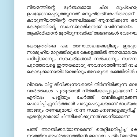
നിയമത്തിന്റെ ദുര്‍ബലമായ ചില ലൂപ്‌ഹോ
ഉപയോഗപ്പെടുത്തുന്നത് മനുഷ്യത്വരഹിതമാണ്. ജീ
കാരുണ്യത്തിന്റെ തണലിലേക്ക് ആനയിക്കുന്ന ഒരു
കേരളത്തിന്റെ സാംസ്‌കാരികതക്ക് ചേര്‍ന്നതല്ല.
ആക്രമിക്കാന്‍ മുതിരുന്നവര്‍ക്ക് അജണ്ടകള്‍ വേറെ
കേരളത്തിലെ പല അനാഥാലയങ്ങളിലും ഇപ്പോള്‍ വ
സാമൂഹ്യ മാറ്റത്തിലൂടെ കേരളത്തില്‍ അനാഥാലയങ
പഠിപ്പിക്കാനും സൗകര്യങ്ങള്‍ നല്‍കാനും സന്മന
പുറത്താവട്ടെ ഇത്തരമൊരു അവസരത്തിനായി ദാഹാര്
കൊടുക്കാനായില്ലെങ്കിലും അവരുടെ കഞ്ഞിയില്‍ മണ്
വിവാദം വിറ്റ് ജീവിക്കുന്നവരായി തീര്‍ന്നിരിക്കുന്ന
വാര്‍ത്തകള്‍ പുതുതായി നിര്‍മ്മിക്കപ്പെടുകയാണ
എരിവും പുളിയും ചേര്‍ത്ത് വേവിച്ചെടുക്
പൊലിപ്പിച്ചുനിര്‍ത്താന്‍ പാടുപെടുകയാണ് മാധ്യമ
താങ്ങും തണലുമായി നിന്ന സ്ഥാപനങ്ങളെക്കുറിച്
ഏജന്റുമാരായി ചിത്രീകരിക്കുന്നത് ദയനീയമാണ്.
പണ്ട് അറബിക്കല്യാണമെന്ന് തെറ്റിദ്ധരിപ്പിച്
നടത്തിയ ആക്രമണത്തിന്റെ മറ്റൊരു പതിപ്പ് മാത്ര