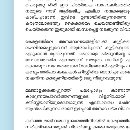
പെരുമാറ്റ രീതി ഈ പ്രത്യേക സാഹചര്യത്തില്‍
നമ്മുടെ നാട് ആര്‍ജ്ജിച്ച എല്ലാ നന്മകളെയ
കാഴ്ചപ്പാടാണ് ഇവിടെ ഉണ്ടായിരിക്കുന്
കരുതലോടെയും കൈകാര്യം ചെയ്യേണ്ടിയി
ചെയ്തതെന്ന് ഇതുമായി ബന്ധപ്പെട്ട് നടക്കുന്ന വിവാ
കേരളത്തിലെ അനാഥാലയങ്ങളിലേക്ക് കുട്ടികളെ 
ലംഘിക്കപ്പെട്ടുവെന്ന് ആരോപിച്ചാണ് കുട്ടികളു
എടുക്കാന്‍ മുതിരുന്നത്. മെക്കാളെ പ്രഭുവിന്
നേടാനായില്ല എന്നതാണ് നമ്മുടെ നാടിന്റെ ഏറ്റവ
കൊണ്ടുവന്നപോലെയാണ് മാധ്യമങ്ങള്‍ എരിവും പുളിയ
കണ്ടും തല്‍പര കക്ഷികള്‍ ഹിസ്റ്റീരിയ ബാധിച്ച
നിലനിന്ന കാരുണ്യത്തിന്റെ ഒരു നീരുറവയുണ്ട്.
മലയാളക്കരക്കപ്പുറത്ത് പലപ്പോഴും കാ
കാരുണ്യപ്രവര്‍ത്തനങ്ങളുടെ വിളനിലമാ
ക്രിസ്ത്യാനിയുമെല്ലാമുണ്ട്. എല്ലാവരും ചേര്
ആഗ്രഹിക്കുന്നവരാണ് ഇപ്പോള്‍ അനാവശ്യ വിവാദങ്ങ
കഴിഞ്ഞ രണ്ട് ദശാബ്ദക്കാലത്തിനിടയില്‍ കേരളത്തി
നിരീക്ഷിക്കേണ്ടതുണ്ട്. വ്യത്യസ്ത കാരണങ്ങളാല