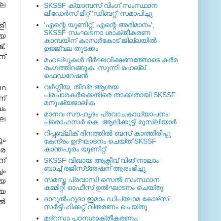
്ല
SKSSF ക്യാമ്പസ് വിംഗ് സംസ്ഥാന
ലീഡേർസ് മീറ്റ് 'ഡിബറ്റ്' സമാപിച്ചു
'എന്റെ യൂണിറ്റ്, എന്റെ അഭിമാനം';
ളി
SKSSF സംഘടനാ ശാക്തീകരണ
്യ
കാമ്പയിന് കാസര്‍കോട് ജില്ലയില്‍
്.
ഉജ്ജ്വല തുടക്കം
ന്
മഹല്ലുകള്‍ ദീര്‍ഘവീക്ഷണത്തോടെ കര്‍മ
രംഗത്തിറങ്ങുക: സുന്നി മഹല്ല്
ഫെഡറേഷന്‍
വര്‍ഗ്ഗീയ, തീവ്ര ആശയ
കഥ
പ്രചാരകര്‍ക്കെതിരെ താക്കീതായി SKSSF
ന്
മനുഷ്യജാലിക
വം
മാനവ സൗഹൃദം പ്രവാചകാധ്യാപനം:
ലെ
പ്രൊഫസർ കെ. ആലിക്കുട്ടി മുസ്ലിയാർ
റിപ്പബ്ലിക് ദിനത്തില്‍ ബസ് കാത്തിരിപ്പു
ും
കേന്ദ്രം ഉദ്ഘാടനം ചെയ്ത്‌ SKSSF
കാന്തപുരം യൂണിറ്റ്
രെ
ന്
SKSSF വിഖായ ആക്റ്റീവ് വിങ് നാലാം
ബാച്ച് രജിസ്‌ട്രേഷന് ആരംഭിച്ചു
ചം
സമസ്ത പ്രവാസി സെല്‍ സംസ്ഥാന
്യ
കമ്മിറ്റി ഓഫീസ് ഉല്‍ഘാടനം ചെയ്തു
യ
ദാറുല്‍ഹുദാ ഇമാം ഡിപ്ലോമ കോഴ്‌സ്:
്‍
സര്‍ട്ടിഫിക്കറ്റ് വിതരണം ചെയ്തു
മദ്‌റസാ പഠനശാക്തീകരണം;