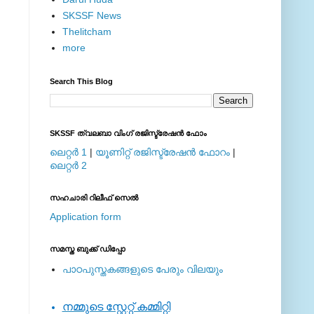
SKSSF News
Thelitcham
more
Search This Blog
SKSSF ത്വലബാ വിംഗ് രജിസ്ട്രേഷന്‍ ഫോം
ലെറ്റര്‍ 1
|
യൂണിറ്റ് രജിസ്ട്രേഷന്‍ ഫോറം
|
ലെറ്റര്‍ 2
സഹചാരി റിലീഫ് സെല്‍
Application form
സമസ്ത ബുക്ക് ഡിപ്പോ
പാഠപുസ്തകങ്ങളുടെ പേരും വിലയും
നമ്മുടെ സ്റ്റേറ്റ് കമ്മിറ്റി