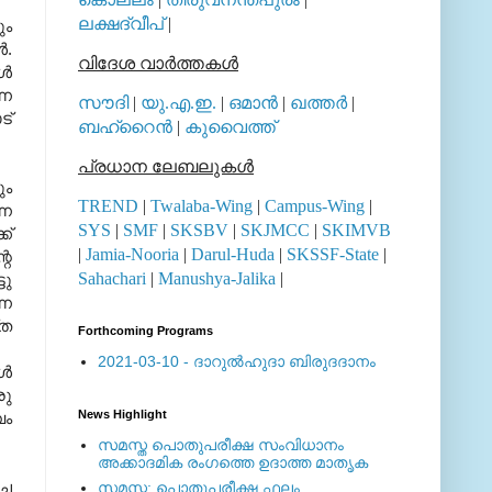
ലക്ഷദ്വീപ്
|
ും
.
വിദേശ വാര്‍ത്തകള്‍
്‍
്ന
സൗദി
|
യു.എ.ഇ.
|
ഒമാന്‍
|
ഖത്തര്‍
|
ട്
ബഹ്റൈന്‍
|
കുവൈത്ത്
പ്രധാന ലേബലുകള്‍
ും
TREND
|
Twalaba-Wing
|
Campus-Wing
|
്ന
SYS
|
SMF
|
SKSBV
|
SKJMCC
|
SKIMVB
ക്
|
Jamia-Nooria
|
Darul-Huda
|
SKSSF-State
|
റെ
Sahachari
|
Manushya-Jalika
|
ടു
്ന
്ത
Forthcoming Programs
2021-03-10 - ദാറുല്‍ഹുദാ ബിരുദദാനം
്‍
രു
News Highlight
വം
സമസ്ത പൊതുപരീക്ഷ സംവിധാനം
അക്കാദമിക രംഗത്തെ ഉദാത്ത മാതൃക
്ച
സമസ്ത: പൊതുപരീക്ഷ ഫലം