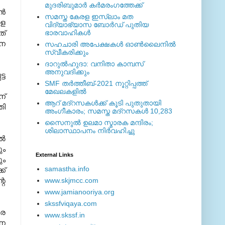
മുദരിബുമാര്‍ കര്‍മരംഗത്തേക്ക്
്‍
സമസ്ത കേരള ഇസ്ലാം മത
ളെ
വിദ്യാഭ്യാസ ബോര്‍ഡ് പുതിയ
ത്
ഭാരവാഹികള്‍
നെ
സഹചാരി അപേക്ഷകൾ ഓൺലൈനിൽ
സ്വീകരിക്കും
ദാറുല്‍ഹുദാ: വനിതാ കാമ്പസ്
അനുവദിക്കും
്ട
SMF തര്‍ത്തീബ്-2021 നൂറ്റിപ്പത്ത്
മേഖലകളില്‍
ന്
ആറ് മദ്റസകള്‍ക്ക് കൂടി പുതുതായി
ഞി
അംഗീകാരം; സമസ്ത മദ്റസകള്‍ 10,283
സൈനുല്‍ ഉലമാ സ്മാരക മന്ദിരം;
ശിലാസ്ഥാപനം നിര്‍വഹിച്ചു
്‍
ും
External ‎Links
ും
samastha.info
ക്
റെ
www.skjmcc.com
www.jamianooriya.org
skssfviqaya.com
രെ
www.skssf.in
ുണ