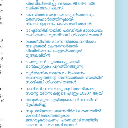
പ്രസിദ്ധീകരിച്ചു. വിജയം 96.08%, 506
ല.
പേര്‍ക്ക് ടോപ് പ്ലസ്.
്ഞ
പണ്ഡിതര്‍ സമുദായ ഐക്യത്തിനും
ും
മതസൗഹാര്‍ദത്തിനുമായി
യം
നിലകൊള്ളണം: ഹൈദരലി തങ്ങള്‍
രാഷ്ട്രനിര്‍മിതയില്‍ പണ്ഡിതര്‍ ഭാഗധേയം
വഹിക്കണം: മുനവ്വറലി ശിഹാബ് തങ്ങള്‍
്‍
ലക്ഷദ്വീപില്‍ മാംസ നിരോധനനിയമം
നടപ്പാക്കല്‍ കേന്ദ്രസര്‍ക്കാര്‍
ടി
പിന്തിരിയണം: ജംഇയ്യത്തുല്‍
നം
മുഅല്ലിമീന്‍
്‍
ചെമ്മുക്കന്‍ കുഞ്ഞാപ്പു ഹാജി
ും
ഓര്‍മപുസ്തകം പുറത്തിറങ്ങുന്നു
ും
ഖുര്‍ആനിക സന്ദേശ പ്രചരണം
കാലഘട്ടത്തിന്റെ അനിവാര്യത: സയ്യിദ്
സാദിഖലി ശിഹാബ് തങ്ങള്‍
ധി
നാല് മദ്‌റസകള്‍ക്കു കൂടി അംഗീകാരം;
സമസ്ത മദ്‌റസകളുടെ എണ്ണം 10287 ആയി
ും
ദാറുല്‍ഹുദാ എജ്യുക്കേഷന്‍ ബോര്‍ഡ്
ന്
രൂപീകരിച്ചു
സുധാര്യമായ ഭരണനിര്‍വ്വഹണത്തില്‍
മഹല്ല് ജമാഅത്തുകള്‍
ാം
ജാഗരൂകരാകണം: പാണക്കാട് സയ്യിദ്
ും
ഹൈദറലി ശിഹാബ് തങ്ങള്‍