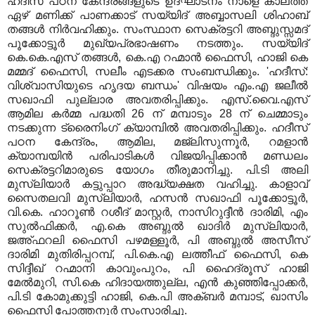
ഹദീസ് പഠന കേന്ദ്രങ്ങളുടെ ഉദ്ഘാടനം നാളെ കാലത്ത്
ഏഴ് മണിക്ക് പാണക്കാട് സയ്യിദ് അബ്ബാസലി ശിഹാബ്
തങ്ങള്‍ നിര്‍വഹിക്കും. സംസ്ഥാന സെക്രട്ടറി അബ്ദുസ്സമദ്
പൂക്കോട്ടൂര്‍ മുഖ്യപ്രഭാഷണം നടത്തും. സയ്യിദ്
കെ.കെ.എസ് തങ്ങള്‍, കെ.എ റഹ്മാന്‍ ഫൈസി, ഹാജി കെ
മമ്മദ് ഫൈസി, സലീം എടക്കര സംബന്ധിക്കും. 'ഹദീസ്:
വിശ്വാസിയുടെ ഹൃദയ ബന്ധം' വിഷയം എം.എ ജലീല്‍
സഖാഫി പുല്ലാര അവതരിപ്പിക്കും. എസ്.വൈ.എസ്
ആമില കര്‍മ്മ പദ്ധതി 26 ന് മമ്പാടും 28 ന് ചെമ്മാടും
നടക്കുന്ന ട്രൈനിംഗ് ക്യാമ്പില്‍ അവതരിപ്പിക്കും. ഹദീസ്
പഠന കേന്ദ്രം, ആമില, മജ്‌ലിസുന്നൂര്‍, റമളാന്‍
ക്യാമ്പയിന്‍ പരിപാടികള്‍ വിജയിപ്പിക്കാന്‍ മണ്ഡലം
സെക്രട്ടറിമാരുടെ യോഗം തീരുമാനിച്ചു. പി.ടി അലി
മുസ്‌ലിയാര്‍ കട്ടുപ്പാറ അദ്ധ്യക്ഷത വഹിച്ചു.
കാളാവ്
സൈതലവി മുസ്‌ലിയാര്‍, ഹസന്‍ സഖാഫി പൂക്കോട്ടൂര്‍,
വി.കെ. ഹാറൂണ്‍ റശീദ് മാസ്റ്റര്‍, നാസിറുദ്ദീന്‍ ദാരിമി, എം
സുല്‍ഫിക്കര്‍, എ.കെ അബ്ദുല്‍ ഖാദിര്‍ മുസ്‌ലിയാര്‍,
ജഅ്ഫറലി ഫൈസി പഴമള്ളൂര്‍, പി അബ്ദുല്‍ അസീസ്
ദാരിമി മുതിരിപ്പറമ്പ്, പി.കെ.എ ലത്തീഫ് ഫൈസി, കെ
സിദ്ദീഖ് റഹ്മാനി കാവുംപുറം, പി ഹൈദ്രൂസ് ഹാജി
മേല്‍മുറി, സി.കെ ഹിദായത്തുല്ല, എന്‍ കുഞ്ഞിപ്പോക്കര്‍,
പി.ടി കോമുക്കുട്ടി ഹാജി, കെ.പി അക്ബര്‍ മമ്പാട്, ഖാസിം
ഫൈസി പോത്തനൂര്‍ സംസാരിച്ചു.