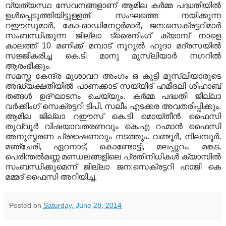
വ്യത്യസ്ഥ സേവനങ്ങളാണ് ആമില കര്‍മ്മ പദ്ധതിയില്‍
ഉള്‍പ്പെടുത്തിയിട്ടുള്ളത്. സംഘത്തെ നയിക്കുന്ന
റഈസുമാര്‍, കോ-ഓഡിനേറ്റര്‍മാര്‍, ജന:സെക്രട്ടറിമാര്‍
സംബന്ധിക്കുന്ന ജില്ലാ ട്രൈനിംഗ് ക്യാമ്പ് നാളെ
കാലത്ത് 10 മണിക്ക് മമ്പാട് നൂറുല്‍ ഹുദാ മദ്രസയില്‍
സജ്ജീകരിച്ച കെ.ടി മാനു മുസ്‌ലിയാര്‍ നഗറില്‍
ആരംഭിക്കും.
സമസ്ത കേന്ദ്ര മുശാവറ അംഗം ഒ കുട്ടി മുസ്‌ലിയാരുടെ
അദ്ധ്യക്ഷതിയില്‍ പാണക്കാട് സയ്യിദ് ഹമീദലി ശിഹാബ്
തങ്ങള്‍ ഉദ്ഘാടനം ചെയ്യും. കര്‍മ്മ പദ്ധതി ജില്ലാ
വര്‍ക്കിംഗ് സെക്രട്ടറി ടിപി.
സലീം എടക്കര അവതരിപ്പിക്കും.
ആമില ജില്ലാ റഈസ് കെ.ടി മൊയ്തീന്‍ ഫൈസി
തുവ്വൂര്‍ വിഷയാവതരണവും കെ.എ റഹ്മാന്‍ ഫൈസി
അനുസ്മരണ പ്രഭാഷണവും നടത്തും. വണ്ടൂര്‍, നിലമ്പൂര്‍,
മഞ്ചേരി, ഏറനാട്, കൊണ്ടോട്ടി, മലപ്പുറം, മങ്കട,
പെരിന്തല്‍മണ്ണ മണ്ഡലങ്ങളിലെ പ്രതിനിധികള്‍ ക്യാമ്പില്‍
സംബന്ധിക്കുമെന്ന് ജില്ലാ ജന:സെക്രട്ടറി ഹാജി കെ
മമ്മദ് ഫൈസി അറിയിച്ച,
Posted on
Saturday, June 28, 2014