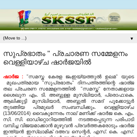
▼
സുപ്രഭാതം " പ്രചാരണ സമ്മേളനം
വെള്ളിയാഴ്ച ഷാര്‍ജയില്‍
ഷാര്‍ജ :
"സമസ്ത കേരള ജംഇയ്യത്തുല്‍ ഉലമ" യുടെ
മുഖപത്രമായ "സുപ്രഭാതം" ദിനപത്രത്തിന്റെ ഷാര്ജ
തല പ്രചരണ സമ്മേളനത്തില്‍ "സമസ്ത" നേതാക്കളായ
ശൈഖുന എം. ടി. അബ്ദുള്ള മുസ്ലിയാര്‍, പ്രൊഫ:കെ.
ആലിക്കുട്ടി മുസ്ലിയാര്‍, അബ്ദുല്‍ സമദ് പൂക്കോട്ടൂര്‍
തുടങ്ങിയ പ്രമുഖര്‍ സംബന്ധിക്കും. വെള്ളിയാഴ്ച
(13/06/2014) വൈകുന്നേരം നാല് മണിക്ക് ഷാര്‍ജ കെ. എം.
സി. സി. ഓഡിറ്റൊറിയത്തില്‍ നടത്തപ്പെടുന്ന പരിപാടി
വമ്പിച്ച വിജയമാക്കാന്‍ മുഴുവന്‍ പ്രവര്‍ത്തകരോടും ഷാര്‍ജ
ഇന്ത്യന്‍ ഇസ്ലാമിക് ദഅവ സെന്റര്‍, എസ്. കെ. എസ്.