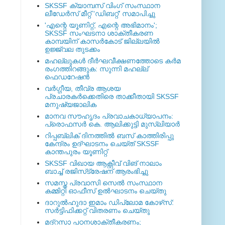
SKSSF ക്യാമ്പസ് വിംഗ് സംസ്ഥാന
ലീഡേർസ് മീറ്റ് 'ഡിബറ്റ്' സമാപിച്ചു
'എന്റെ യൂണിറ്റ്, എന്റെ അഭിമാനം';
SKSSF സംഘടനാ ശാക്തീകരണ
കാമ്പയിന് കാസര്‍കോട് ജില്ലയില്‍
ഉജ്ജ്വല തുടക്കം
മഹല്ലുകള്‍ ദീര്‍ഘവീക്ഷണത്തോടെ കര്‍മ
രംഗത്തിറങ്ങുക: സുന്നി മഹല്ല്
ഫെഡറേഷന്‍
വര്‍ഗ്ഗീയ, തീവ്ര ആശയ
പ്രചാരകര്‍ക്കെതിരെ താക്കീതായി SKSSF
മനുഷ്യജാലിക
മാനവ സൗഹൃദം പ്രവാചകാധ്യാപനം:
പ്രൊഫസർ കെ. ആലിക്കുട്ടി മുസ്ലിയാർ
റിപ്പബ്ലിക് ദിനത്തില്‍ ബസ് കാത്തിരിപ്പു
കേന്ദ്രം ഉദ്ഘാടനം ചെയ്ത്‌ SKSSF
കാന്തപുരം യൂണിറ്റ്
SKSSF വിഖായ ആക്റ്റീവ് വിങ് നാലാം
ബാച്ച് രജിസ്‌ട്രേഷന് ആരംഭിച്ചു
സമസ്ത പ്രവാസി സെല്‍ സംസ്ഥാന
കമ്മിറ്റി ഓഫീസ് ഉല്‍ഘാടനം ചെയ്തു
ദാറുല്‍ഹുദാ ഇമാം ഡിപ്ലോമ കോഴ്‌സ്:
സര്‍ട്ടിഫിക്കറ്റ് വിതരണം ചെയ്തു
മദ്‌റസാ പഠനശാക്തീകരണം;