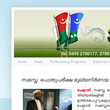
Home
News
Forthcoming Programs
External L
സമസ്ത: പൊതുപരീക്ഷ മൂല്യനിര്‍ണയ ക്
ചേളാരി
: സമസ്ത ക
തിയ്യതികളില്‍
ഉത്തരപേപ്പറുകളുട
ചേളാരി സമസ്താല