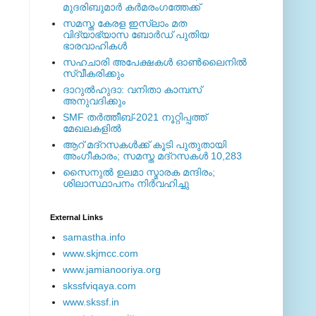
മുദരിബുമാര്‍ കര്‍മരംഗത്തേക്ക്
സമസ്ത കേരള ഇസ്ലാം മത
വിദ്യാഭ്യാസ ബോര്‍ഡ് പുതിയ
ഭാരവാഹികള്‍
സഹചാരി അപേക്ഷകൾ ഓൺലൈനിൽ
സ്വീകരിക്കും
ദാറുല്‍ഹുദാ: വനിതാ കാമ്പസ്
അനുവദിക്കും
SMF തര്‍ത്തീബ്-2021 നൂറ്റിപ്പത്ത്
മേഖലകളില്‍
ആറ് മദ്റസകള്‍ക്ക് കൂടി പുതുതായി
അംഗീകാരം; സമസ്ത മദ്റസകള്‍ 10,283
സൈനുല്‍ ഉലമാ സ്മാരക മന്ദിരം;
ശിലാസ്ഥാപനം നിര്‍വഹിച്ചു
External ‎Links
samastha.info
www.skjmcc.com
www.jamianooriya.org
skssfviqaya.com
www.skssf.in