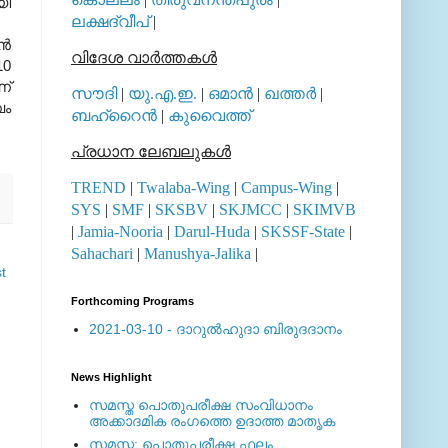
യി
ലക്ഷദ്വീപ്
|
്‍
വിദേശ വാര്‍ത്തകള്‍
10
ണ്
സൗദി
|
യു.എ.ഇ.
|
ഒമാന്‍
|
ഖത്തര്‍
|
വം
ബഹ്റൈന്‍
|
കുവൈത്ത്
പ്രധാന ലേബലുകള്‍
TREND
|
Twalaba-Wing
|
Campus-Wing
|
SYS
|
SMF
|
SKSBV
|
SKJMCC
|
SKIMVB
|
Jamia-Nooria
|
Darul-Huda
|
SKSSF-State
|
Sahachari
|
Manushya-Jalika
|
t
Forthcoming Programs
2021-03-10 - ദാറുല്‍ഹുദാ ബിരുദദാനം
News Highlight
സമസ്ത പൊതുപരീക്ഷ സംവിധാനം
അക്കാദമിക രംഗത്തെ ഉദാത്ത മാതൃക
സമസ്ത: പൊതുപരീക്ഷ ഫലം