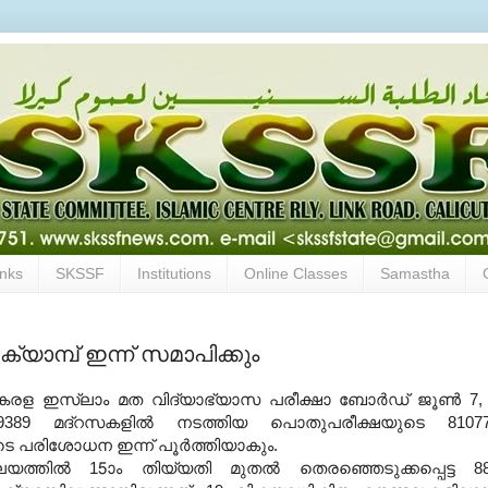
inks
SKSSF
Institutions
Online Classes
Samastha
യാമ്പ് ഇന്ന് സമാപിക്കും
േരള ഇസ്‌ലാം മത വിദ്യാഭ്യാസ പരീക്ഷാ ബോര്‍ഡ് ജൂണ്‍ 7,
 9389 മദ്‌റസകളില്‍ നടത്തിയ പൊതുപരീക്ഷയുടെ 8107
െ പരിശോധന ഇന്ന് പൂര്‍ത്തിയാകും.
യത്തില്‍ 15ാം തിയ്യതി മുതല്‍ തെരഞ്ഞെടുക്കപ്പെട്ട 8