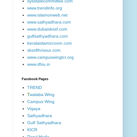
sysstatecommittee.com
www.trendinfo.org
www.islamonweb.net
www.sathyadhara.com
www.dubaiskssf.com
gulfsathyadhara.com
keralaislamicroom.com
skssfthrissur.com
www.campuswingtcr.org
www.dhiu.in
Facebook Pages
TREND
T
walaba Wing
Campus Wing
Viqaya
Sathyadhara
Gulf Sathyadhara
KICR
Darul Huda