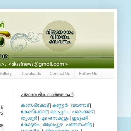
Gallery
Downloads
Contact Us
Follow Us
പ്രാദേശിക വാര്‍ത്തകള്‍
കാസര്‍കോട്
|
കണ്ണൂര്‍
|
വയനാട്
|
 8
കോഴിക്കോട്
|
മലപ്പുറം
|
പാലക്കാട്
|
73
തൃശൂര്‍
|
എറണാകുളം
|
ഇടുക്കി
|
കോട്ടയം
|
ആലപ്പുഴ
|
പത്തനംതിട്ട
|
88
കൊല്ലം
|
തിരുവനന്തപുരം
|