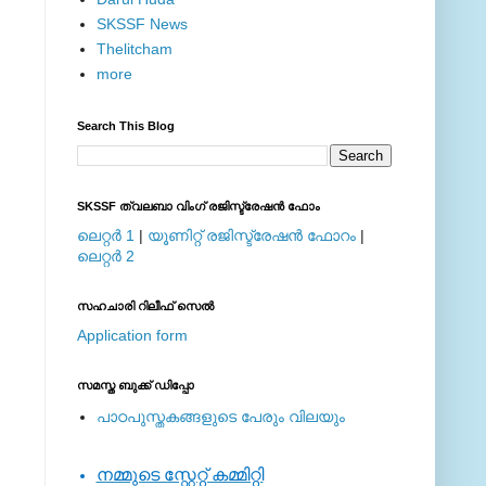
SKSSF News
Thelitcham
more
Search This Blog
SKSSF ത്വലബാ വിംഗ് രജിസ്ട്രേഷന്‍ ഫോം
ലെറ്റര്‍ 1
|
യൂണിറ്റ് രജിസ്ട്രേഷന്‍ ഫോറം
|
ലെറ്റര്‍ 2
സഹചാരി റിലീഫ് സെല്‍
Application form
സമസ്ത ബുക്ക് ഡിപ്പോ
പാഠപുസ്തകങ്ങളുടെ പേരും വിലയും
നമ്മുടെ സ്റ്റേറ്റ് കമ്മിറ്റി