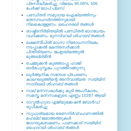
പ്രസിദ്ധീകരിച്ചു. വിജയം 96.08%, 506
പേര്‍ക്ക് ടോപ് പ്ലസ്.
പണ്ഡിതര്‍ സമുദായ ഐക്യത്തിനും
മതസൗഹാര്‍ദത്തിനുമായി
നിലകൊള്ളണം: ഹൈദരലി തങ്ങള്‍
രാഷ്ട്രനിര്‍മിതയില്‍ പണ്ഡിതര്‍ ഭാഗധേയം
വഹിക്കണം: മുനവ്വറലി ശിഹാബ് തങ്ങള്‍
ലക്ഷദ്വീപില്‍ മാംസ നിരോധനനിയമം
നടപ്പാക്കല്‍ കേന്ദ്രസര്‍ക്കാര്‍
പിന്തിരിയണം: ജംഇയ്യത്തുല്‍
മുഅല്ലിമീന്‍
ചെമ്മുക്കന്‍ കുഞ്ഞാപ്പു ഹാജി
ഓര്‍മപുസ്തകം പുറത്തിറങ്ങുന്നു
ഖുര്‍ആനിക സന്ദേശ പ്രചരണം
കാലഘട്ടത്തിന്റെ അനിവാര്യത: സയ്യിദ്
സാദിഖലി ശിഹാബ് തങ്ങള്‍
നാല് മദ്‌റസകള്‍ക്കു കൂടി അംഗീകാരം;
സമസ്ത മദ്‌റസകളുടെ എണ്ണം 10287 ആയി
ദാറുല്‍ഹുദാ എജ്യുക്കേഷന്‍ ബോര്‍ഡ്
രൂപീകരിച്ചു
സുധാര്യമായ ഭരണനിര്‍വ്വഹണത്തില്‍
മഹല്ല് ജമാഅത്തുകള്‍
ജാഗരൂകരാകണം: പാണക്കാട് സയ്യിദ്
ഹൈദറലി ശിഹാബ് തങ്ങള്‍