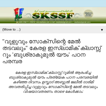
▼
"വുളുവും സോക്സിന്റെ മേൽ
തടവലും" കേരള ഇസ്ലാമിക് ക്ലാസ്സ്‌
റൂം 'ബുശ്രാകുമുല്‍ യൗം' പഠന
പരമ്പര
കേരള ഇസ്ലാമിക് ക്ലാസ്സ്‌ റൂമിൽ ആരംഭിച്ച
ബുശ്രാകുമുല്‍ യൗം പ്രത്യേക പഠന പരമ്പരയിൽ
കഴിഞ്ഞ ദിവസം ഉസ്താദ്‌ അബ്ദുല്‍ ജലീല്‍ ദാരിമി
അവതരിപ്പിച്ച വുളുവും സോക്സിന്റെ മേൽ തടവലും
വിഷയാവതരണം താഴെ കേൾക്കാം: