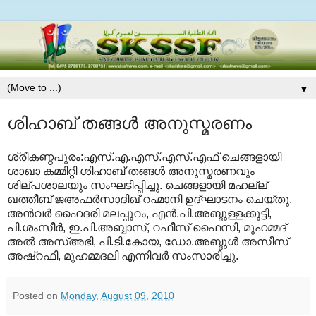
▼
ശിഹാബ് തങ്ങള്‍ അനുസ്മരണം
ശ്രീകണ്ഠപുരം:എസ്.എ.എസ്.എസ്.എഫ് ചെങ്ങളായി
ശാഖാ കമ്മിറ്റി ശിഹാബ് തങ്ങള്‍ അനുസ്മരണവും
ശില്പശാലയും സംഘടിപ്പിച്ചു. ചെങ്ങളായി മഹല്ല്
ഖത്തീബ് ജഅഫര്‍സാദിഖ് റഹ്മാനി ഉദ്ഘാടനം ചെയ്തു.
അന്‍വര്‍ ഹൈദരി മലപ്പുറം, എന്‍.പി.അബ്ദുള്ളക്കുട്ടി,
പി.ശംസീര്‍, ഇ.പി.അബ്ബാസ്, റഫീസ് ഫൈസി, മുഹമ്മദ്
അല്‍ അസ്അഭി, പി.ടി.കോയ, ഡോ.അബ്ദുള്‍ അസീസ്
അഷ്‌റഫി, മുഹമ്മദലി എന്നിവര്‍ സംസാരിച്ചു.
Posted on
Monday, August 09, 2010