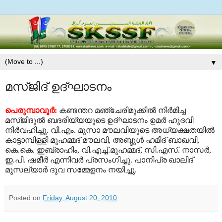
▼
മസ്ജിദ് ഉദ്ഘാടനം
പെരുമ്പാവൂര്‍
:
കണ്ടന്തറ
മഞ്ചേരിമുക്കില്‍
നിര്‍മിച്ച
മസ്ജിദുല്‍
ബദരിയ്യയുടെ
ഉദ്ഘാടനം
ഉമര്‍
ഹുദവി
നിര്‍വഹിച്ചു
.
വി
.
എം
.
മൂസാ
മൗലവിയുടെ
അധ്യക്ഷതയില്‍
കാട്ടാമ്പിള്ളി
മുഹമ്മദ്
മൗലവി
,
അബ്ദുള്‍
ഹമീദ്
ബാഖവി
,
കെ
.
കെ
.
ഇബ്രാഹിം
,
വി
.
എച്ച്
.
മുഹമ്മദ്
,
സി
.
എസ്
.
നാസര്‍
,
ഇ
.
പി
.
ഷമീര്‍
എന്നിവര്‍
പ്രസംഗിച്ചു
.
പാനിപ്ര
ഖാലിദ്
മുസല്യാര്‍
ദുവ
സമ്മേളനം
നയിച്ചു
.
Posted on
Friday, August 20, 2010