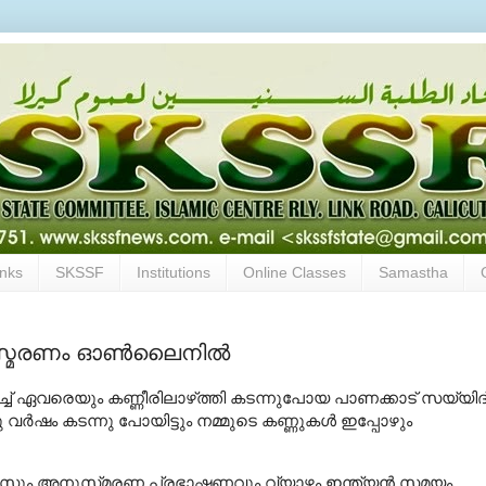
inks
SKSSF
Institutions
Online Classes
Samastha
ുസ്മരണം ഓണ്‍ലൈനില്‍
്‌
ഏവരെയും
കണ്ണീരിലാഴ്‌ത്തി
കടന്നുപോയ
പാണക്കാട്‌
സയ്യിദ്
ു
വര്‍ഷം
കടന്നു
പോയിട്ടും
നമ്മുടെ
കണ്ണുകള്‍
ഇപ്പോഴും
ലിസും
അനുസ്‌മരണ
പ്രഭാഷണവും
വ്യാഴം ഇന്ത്യന്‍
സമയം