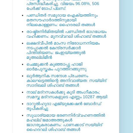
പ്രസിദ്ധീകരിച്ചു. വിജയം 96.08%, 506
പേര്‍ക്ക് ടോപ് പ്ലസ്.
പണ്ഡിതര്‍ സമുദായ ഐക്യത്തിനും
മതസൗഹാര്‍ദത്തിനുമായി
നിലകൊള്ളണം: ഹൈദരലി തങ്ങള്‍
രാഷ്ട്രനിര്‍മിതയില്‍ പണ്ഡിതര്‍ ഭാഗധേയം
വഹിക്കണം: മുനവ്വറലി ശിഹാബ് തങ്ങള്‍
ലക്ഷദ്വീപില്‍ മാംസ നിരോധനനിയമം
നടപ്പാക്കല്‍ കേന്ദ്രസര്‍ക്കാര്‍
പിന്തിരിയണം: ജംഇയ്യത്തുല്‍
മുഅല്ലിമീന്‍
ചെമ്മുക്കന്‍ കുഞ്ഞാപ്പു ഹാജി
ഓര്‍മപുസ്തകം പുറത്തിറങ്ങുന്നു
ഖുര്‍ആനിക സന്ദേശ പ്രചരണം
കാലഘട്ടത്തിന്റെ അനിവാര്യത: സയ്യിദ്
സാദിഖലി ശിഹാബ് തങ്ങള്‍
നാല് മദ്‌റസകള്‍ക്കു കൂടി അംഗീകാരം;
സമസ്ത മദ്‌റസകളുടെ എണ്ണം 10287 ആയി
ദാറുല്‍ഹുദാ എജ്യുക്കേഷന്‍ ബോര്‍ഡ്
രൂപീകരിച്ചു
സുധാര്യമായ ഭരണനിര്‍വ്വഹണത്തില്‍
മഹല്ല് ജമാഅത്തുകള്‍
ജാഗരൂകരാകണം: പാണക്കാട് സയ്യിദ്
ഹൈദറലി ശിഹാബ് തങ്ങള്‍