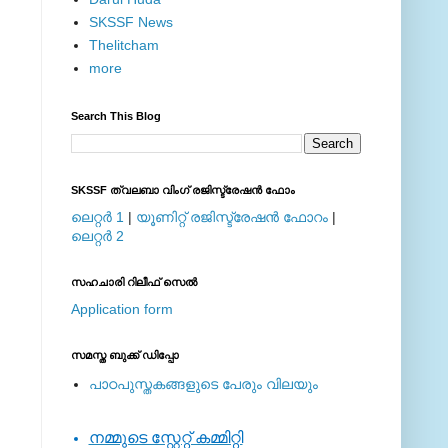
SKSSF News
Thelitcham
more
Search This Blog
SKSSF ത്വലബാ വിംഗ് രജിസ്ട്രേഷന്‍ ഫോം
ലെറ്റര്‍ 1
|
യൂണിറ്റ് രജിസ്ട്രേഷന്‍ ഫോറം
|
ലെറ്റര്‍ 2
സഹചാരി റിലീഫ് സെല്‍
Application form
സമസ്ത ബുക്ക് ഡിപ്പോ
പാഠപുസ്തകങ്ങളുടെ പേരും വിലയും
നമ്മുടെ സ്റ്റേറ്റ് കമ്മിറ്റി