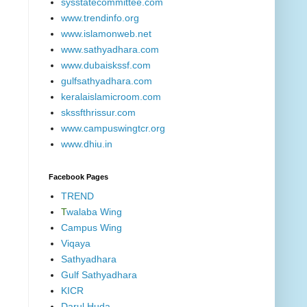
sysstatecommittee.com
www.trendinfo.org
www.islamonweb.net
www.sathyadhara.com
www.dubaiskssf.com
gulfsathyadhara.com
keralaislamicroom.com
skssfthrissur.com
www.campuswingtcr.org
www.dhiu.in
Facebook Pages
TREND
T
walaba Wing
Campus Wing
Viqaya
Sathyadhara
Gulf Sathyadhara
KICR
Darul Huda