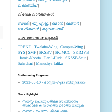
ലക്ഷദ്വീപ്
|
വിദേശ വാര്‍ത്തകള്‍
സൗദി
|
യു.എ.ഇ.
|
ഒമാന്‍
|
ഖത്തര്‍
|
ബഹ്റൈന്‍
|
കുവൈത്ത്
പ്രധാന ലേബലുകള്‍
TREND
|
Twalaba-Wing
|
Campus-Wing
|
t
SYS
|
SMF
|
SKSBV
|
SKJMCC
|
SKIMVB
|
Jamia-Nooria
|
Darul-Huda
|
SKSSF-State
|
Sahachari
|
Manushya-Jalika
|
Forthcoming Programs
2021-03-10 - ദാറുല്‍ഹുദാ ബിരുദദാനം
News Highlight
സമസ്ത പൊതുപരീക്ഷ സംവിധാനം
അക്കാദമിക രംഗത്തെ ഉദാത്ത മാതൃക
സമസ്ത: പൊതുപരീക്ഷ ഫലം