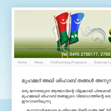
Home
News
Forthcoming Programs
External L
മുഹമ്മദ്‌ അലി ശിഹാബ്‌ തങ്ങള്‍ അന
ഒരു
ജനതയുടെ
ആത്മാവിന്റെ
വിളക്കായി
പ്രശോഭിച്ച
മുഹമ്മദലി
ശിഹാബ്‌
തങ്ങളുടെ
വിയോഗത്തിന്റെ
ഒര
ഈറനണിയുന്നു
....
മഹാനവര്‍കളുടെ
പേരിലുള്ള
ദിക്‌ര്‍
-
ദുആ
മജ്‌്‌