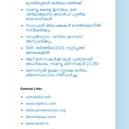
മുദരിബുമാര്‍ കര്‍മരംഗത്തേക്ക്
സമസ്ത കേരള ഇസ്ലാം മത
വിദ്യാഭ്യാസ ബോര്‍ഡ് പുതിയ
ഭാരവാഹികള്‍
സഹചാരി അപേക്ഷകൾ ഓൺലൈനിൽ
സ്വീകരിക്കും
ദാറുല്‍ഹുദാ: വനിതാ കാമ്പസ്
അനുവദിക്കും
SMF തര്‍ത്തീബ്-2021 നൂറ്റിപ്പത്ത്
മേഖലകളില്‍
ആറ് മദ്റസകള്‍ക്ക് കൂടി പുതുതായി
അംഗീകാരം; സമസ്ത മദ്റസകള്‍ 10,283
സൈനുല്‍ ഉലമാ സ്മാരക മന്ദിരം;
ശിലാസ്ഥാപനം നിര്‍വഹിച്ചു
External ‎Links
samastha.info
www.skjmcc.com
www.jamianooriya.org
skssfviqaya.com
www.skssf.in