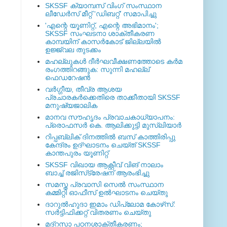
SKSSF ക്യാമ്പസ് വിംഗ് സംസ്ഥാന
ലീഡേർസ് മീറ്റ് 'ഡിബറ്റ്' സമാപിച്ചു
'എന്റെ യൂണിറ്റ്, എന്റെ അഭിമാനം';
SKSSF സംഘടനാ ശാക്തീകരണ
കാമ്പയിന് കാസര്‍കോട് ജില്ലയില്‍
ഉജ്ജ്വല തുടക്കം
മഹല്ലുകള്‍ ദീര്‍ഘവീക്ഷണത്തോടെ കര്‍മ
രംഗത്തിറങ്ങുക: സുന്നി മഹല്ല്
ഫെഡറേഷന്‍
വര്‍ഗ്ഗീയ, തീവ്ര ആശയ
പ്രചാരകര്‍ക്കെതിരെ താക്കീതായി SKSSF
മനുഷ്യജാലിക
മാനവ സൗഹൃദം പ്രവാചകാധ്യാപനം:
പ്രൊഫസർ കെ. ആലിക്കുട്ടി മുസ്ലിയാർ
റിപ്പബ്ലിക് ദിനത്തില്‍ ബസ് കാത്തിരിപ്പു
കേന്ദ്രം ഉദ്ഘാടനം ചെയ്ത്‌ SKSSF
കാന്തപുരം യൂണിറ്റ്
SKSSF വിഖായ ആക്റ്റീവ് വിങ് നാലാം
ബാച്ച് രജിസ്‌ട്രേഷന് ആരംഭിച്ചു
സമസ്ത പ്രവാസി സെല്‍ സംസ്ഥാന
കമ്മിറ്റി ഓഫീസ് ഉല്‍ഘാടനം ചെയ്തു
ദാറുല്‍ഹുദാ ഇമാം ഡിപ്ലോമ കോഴ്‌സ്:
സര്‍ട്ടിഫിക്കറ്റ് വിതരണം ചെയ്തു
മദ്‌റസാ പഠനശാക്തീകരണം;