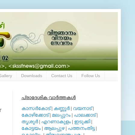
Gallery
Downloads
Contact Us
Follow Us
പ്രാദേശിക വാര്‍ത്തകള്‍
കാസര്‍കോട്
|
കണ്ണൂര്‍
|
വയനാട്
|
‌
കോഴിക്കോട്
|
മലപ്പുറം
|
പാലക്കാട്
|
തൃശൂര്‍
|
എറണാകുളം
|
ഇടുക്കി
|
കോട്ടയം
|
ആലപ്പുഴ
|
പത്തനംതിട്ട
|
കൊല്ലം
|
തിരുവനന്തപുരം
|