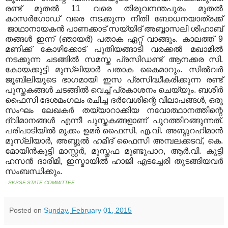
രണ്ട് മുതല്‍ 11 വരെ തിരുവനന്തപുരം മുതല്‍
കാസര്‍ഗോഡ് വരെ നടക്കുന്ന നീതി ബോധനയാത്രക്ക്
ജാഥാനായകന്‍ പാണക്കാട് സയ്യിദ് അബ്ബാസലി ശിഹാബ്
തങ്ങള്‍ ഇന്ന് (ഞായര്‍) പതാക ഏറ്റ് വാങ്ങും. കാലത്ത് 9
മണിക്ക് കോഴിക്കോട് പുതിയങ്ങാടി വരക്കല്‍ മഖാമില്‍
നടക്കുന്ന ചടങ്ങില്‍ സമസ്ത പ്രസിഡണ്ട് ആനക്കര സി.
കോയക്കുട്ടി മുസ്‌ലിയാര്‍ പതാക കൈമാറും. സില്‍വര്‍
ജൂബിലിയുടെ ഭാഗമായി ഇസ പ്രസിദ്ധീകരിക്കുന്ന രണ്ട്
പുസ്തകങ്ങള്‍ ചടങ്ങില്‍ വെച്ച് പ്രകാശനം ചെയ്യും. ബശീര്‍
ഫൈസി ദേശമംഗലം രചിച്ച ദര്‍വേശിന്റെ വിലാപങ്ങള്‍, ഒരു
സംഘം ലേഖകര്‍ തയ്യാറാക്കിയ നവോത്ഥാനത്തിന്റെ
ദ്വിമാനങ്ങള്‍ എന്നീ പുസ്തകങ്ങളാണ് പുറത്തിറങ്ങുന്നത്.
പരിപാടിയില്‍ മുക്കം ഉമര്‍ ഫൈസി, എ.വി. അബ്ദുറഹിമാന്‍
മുസ്‌ലിയാര്‍, അബ്ദുല്‍ ഹമീദ് ഫൈസി അമ്പലക്കടവ്, കെ.
മോയിന്‍കുട്ടി മാസ്റ്റര്‍, മുസ്തഫ മുണ്ടുപാറ, ആര്‍.വി. കുട്ടി
ഹസന്‍ ദാരിമി, ഇസ്മായില്‍ ഹാജി എടച്ചേരി തുടങ്ങിയവര്‍
സംബന്ധിക്കും.
- SKSSF STATE COMMITTEE
Posted on
Sunday, February 01, 2015