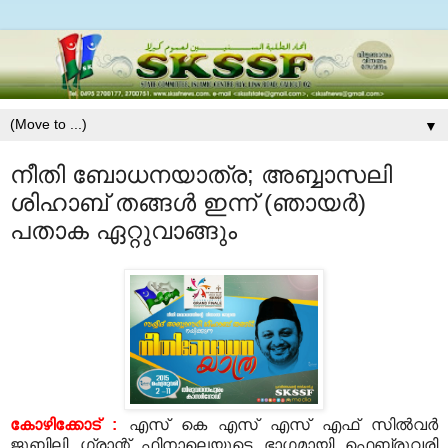
▼
നീതി ബോധനയാത്ര; അബ്ബാസലി
ശിഹാബ് തങ്ങള്‍ ഇന്ന് (ഞായര്‍)
പതാക ഏറ്റുവാങ്ങും
കോഴിക്കോട് :
എസ് കെ എസ് എസ് എഫ് സില്‍വര്‍
ജൂബിലി ഗ്രാന്റ് ഫിനാലെയുടെ ഭാഗമായി ഫെബ്രുവരി