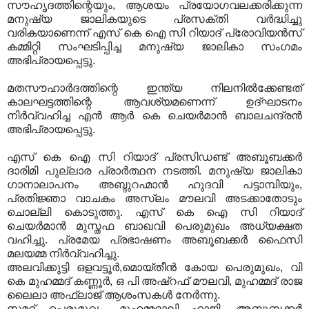
സൗഹൃദത്തിന്റെയും, ആശയം പ്രയോഗവലക്കരിക്കുന്ന
മനുഷ്യ ജാലികയുടെ പ്രസക്തി വര്‍ദ്ധിച്ചു
വരികയാണെന്ന് എസ് കെ ഐ സി റിയാദ് പ്രോവിയന്‍സ്
കമ്മിറ്റി സംഘടിപ്പിച്ച മനുഷ്യ ജാലികാ സംഗമം
അഭിപ്രായപ്പെട്ടു.
മതസൗഹാര്‍ദത്തിന്റെ ഇന്ത്യ നിലനില്‍ക്കേണ്ടത്
കാലഘട്ടത്തിന്റെ ആവശ്യമണെന്ന് ഉദ്ഘാടനം
നിര്‍വ്വഹിച്ച എന്‍ ആര്‍ കെ ചെയര്‍മാന്‍ ബാലചന്ദ്രന്‍
അഭിപ്രായപ്പെട്ടു.
എസ് കെ ഐ സി റിയാദ് പ്രസിഡണ്ട് അബൂബക്കര്‍
ദാരിമി പുല്ലാര പ്രാര്‍ത്ഥന നടത്തി. മനുഷ്യ ജാലികാ
ഗാനാലാപനം അബ്ദുറഹ്മാന്‍ ഹുദവി പട്ടാമ്പിയും,
പ്രതിജ്ഞാ വാചകം അസ്‌ലം മൗലവി അടക്കാതോടും
ചൊല്ലി കൊടുത്തു. എസ് കെ ഐ സി റിയാദ്
ചെയര്‍മാന്‍ മുസ്തഫ ബാഖവി പെരുമുഖം അധ്യക്ഷത
വഹിച്ചു. പ്രമേയ പ്രഭാഷണം അബൂബക്കര്‍ ഫൈസി
മലയമ്മ നിര്‍വ്വഹിച്ചു.
അലവിക്കുട്ടി ഒളവട്ടൂര്‍,മൊയ്തീന്‍ കോയ പെരുമുഖം, വി
കെ മുഹമ്മദ് കണ്ണൂര്‍, ഒ പി അഷ്‌റഫ് മൗലവി, മുഹമ്മദ് രാജ
ലൈലാ അഫ്‌ലാജ് ആശംസകള്‍ നേര്‍ന്നു.
സമദ് പെരുമുഖം, മുഹമ്മദാലി ഹാജി, അബൂബക്കര്‍